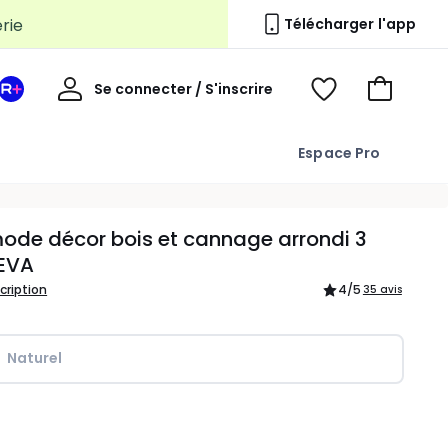
Télécharger l'app
Mon
Se connecter / S'inscrire
Mon
Voir
Voir
compte
espace
mes
mon
La
favoris
panier
Espace Pro
Redoute
+
de décor bois et cannage arrondi 3
 EVA
scription
4
/5
35 avis
Naturel
ité