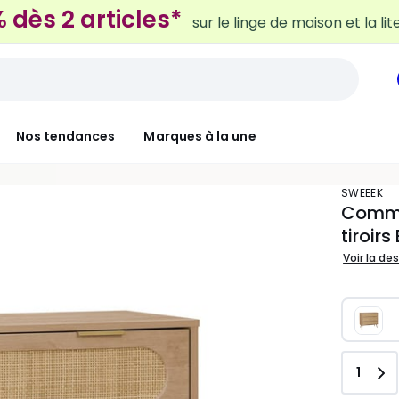
Nos tendances
Marques à la une
SWEEEK
Commo
tiroirs
Voir la de
Quant
1