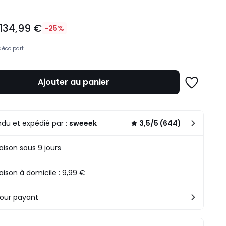
134,99 €
-25%
d'éco part
Ajouter au panier
Ajouter
à
une
n
liste
.
du et expédié par :
sweeek
3,5/5 (644)
raison sous 9 jours
raison à domicile : 9,99 €
our payant