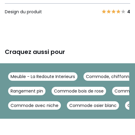
Design du produit
4
Craquez aussi pour
Meuble - La Redoute Interieurs
Commode, chiffonnier -
Rangement pin
Commode bois de rose
Commode 
Commode avec niche
Commode osier blanc
Com