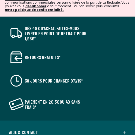
communications commerciales personnalisées de la part de La Redoute. Vous
pouvez vous
désabonner
à tout moment. Pour en savoir plus, consultez
notre politique de confidentialité.
DÈS 49€ D’ACHAT, FAITES-VOUS
LIVRER EN POINT DE RETRAIT POUR
1,95€*
RETOURS GRATUITS*
30 JOURS POUR CHANGER D'AVIS*
PAIEMENT EN 2X, 3X OU 4X SANS
FRAIS*
AIDE & CONTACT