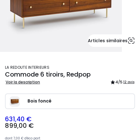
Articles similaires
LA REDOUTE INTERIEURS
Commode 6 tiroirs, Redpop
Voir la description
4
/5
12 avis
Bois foncé
631,40 €
899,00 €
dont
7,00 €
d'éco part