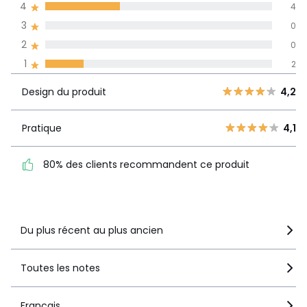
4
4
langues
3
0
Informations,
2
0
La Redoute s'engage
1
2
Design du
5
6
4,2
produit
4
4
Design du produit
4,2
3
0
Pratique
4,1
2
Pratique
4,1
0
80% des clients
1
2
recommandent ce produit
80% des clients recommandent ce produit
Voir le détail de la note
Du plus récent au plus ancien
Toutes les notes
Français