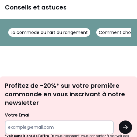
Conseils et astuces
La commode ou l’art du rangement
Comment choisir 
Inscription
Profitez de -20%* sur votre première
newsletter
commande en vous inscrivant à notre
newsletter
Votre Email
OK
*Voir conditions de l'offre
. En vous abonnant, vous consentez à recevoir des