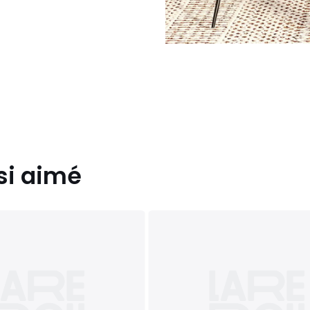
si aimé
ée avec de l'eau savonneuse.
us (rez-de-chaussée / portail
-vous. Bien vérifier le colis