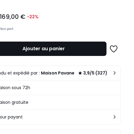
169,00 €
-22%
'éco part
Ajouter au panier
Ajouter
à
une
n
liste
.
du et expédié par :
Maison Pavane
3,9/5 (327)
raison sous 72h
raison gratuite
our payant