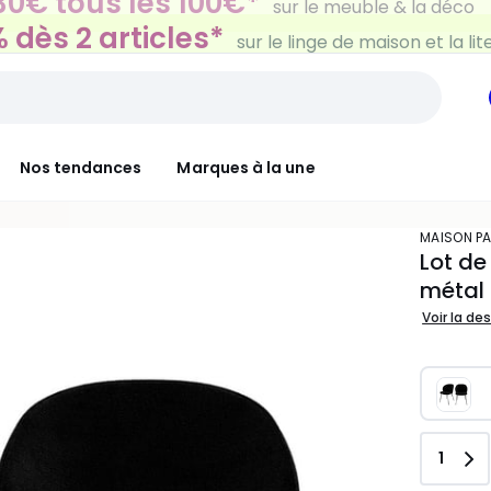
 dès 2 articles*
sur le linge de maison et la lit
Nos tendances
Marques à la une
MAISON P
Lot de
métal
Voir la de
Quant
1