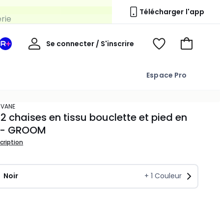
erie
Télécharger l'app
Mon
Se connecter / S'inscrire
Mon
Voir
Voir
compte
espace
mes
mon
La
favoris
panier
Espace Pro
Redoute
+
AVANE
 2 chaises en tissu bouclette et pied en
 - GROOM
scription
Noir
+
1
Couleur
ité