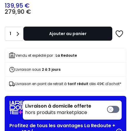
139,95 €
279,90
279,90 €
€
souscrivez
à
notre
Quantité
1
Ajouter au panier
programme
Ajoute
pour
à
payer
une
à
liste
Vendu et expédié par :
La Redoute
la
place
Livraison sous
2 à 3 jours
139,95
€.
Livraison en point de retrait à
tarif réduit
dès 49€ d'achat*
Livraison à domicile offerte
hors produits marketplace
Profitez de tous les avantages La Redoute +