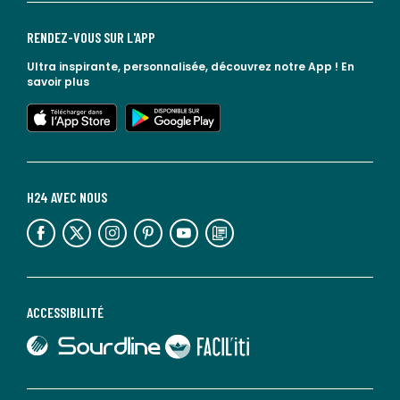
RENDEZ-VOUS SUR L'APP
Ultra inspirante, personnalisée, découvrez notre App !
En
savoir plus
lien vers l'app store
lien vers google play
H24 AVEC NOUS
lien vers l'espace réseaux sociaux
lien vers l'espace réseaux sociaux
lien vers l'espace réseaux sociaux
lien vers l'espace réseaux sociaux
lien vers l'espace réseaux sociaux
lien vers le blog la redoute
ACCESSIBILITÉ
lien vers Sourdline
lien vers Faciliti