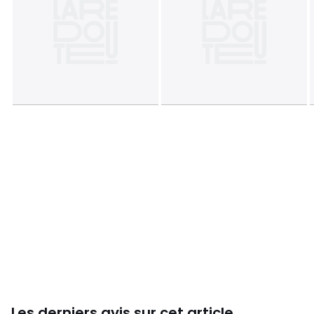
Dimensions
• Diamètre : 160 cm
Fiche produit relative aux qualités et caractéristiques
environnementales
• Origine de fabrication (tissage, teinture, impression,
confection) : Chine
• Rejette des microfibres plastiques dans l'environnement
lors du lavage.
Couleurs
Eucalyptus, Ecru, Naturel, Céladon, Cannelle,
Bleu De Prusse, Blanc, Framboise
Tailles
160 cm
Caractéristiques environnementales de l’emballage
En savoir plus sur nos emballages
Les derniers avis sur cet article