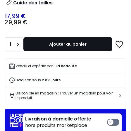
Guide des tailles
17,99 €
29,99
29,99 €
€
souscrivez
à
notre
Quantité
1
Ajouter au panier
programme
Ajoute
pour
à
payer
une
à
liste
Vendu et expédié par :
La Redoute
la
place
Livraison sous
2 à 3 jours
17,99
€.
Disponible en magasin : Trouver un magasin pour voir
le produit
Livraison à domicile offerte
hors produits marketplace