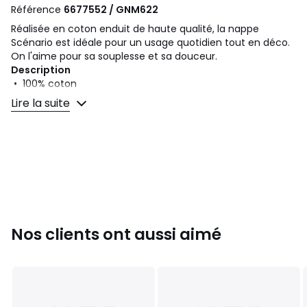
Référence
6677552 / GNM622
Réalisée en coton enduit de haute qualité, la nappe
Scénario est idéale pour un usage quotidien tout en déco.
On l'aime pour sa souplesse et sa douceur.
Description
• 100% coton
• Coton enduit
Lire la suite
• Toucher souple
• Finition ourlet simple
Qualité
• Le coton enduit a un rendu légèrement différent du
coton traditionnel.
• Pratique au quotidien, le set de table en coton enduit
conserve une belle souplesse pour une allure élégante.
• Pour préserver son aspect et sa longévité, il est conseillé
Nos clients ont aussi aimé
d'essuyer immédiatement les taches avec une éponge
propre et humide avant qu'elles ne sèchent.
Entretien
• Température de lavage 30°
• Repassage température faible