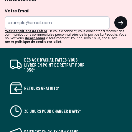
Votre Email
OK
*Voir conditions de l'offre
. En vous abonnant, vous consentez à recevoir des
communications commerciales personnalisées de la part de La Redoute. Vous
pouvez vous
désabonner
à tout moment. Pour en savoir plus, consultez
notre politique de confidentialité.
DÈS 49€ D’ACHAT, FAITES-VOUS
LIVRER EN POINT DE RETRAIT POUR
1,95€*
RETOURS GRATUITS*
30 JOURS POUR CHANGER D'AVIS*
PAIEMENT EN 2X, 3X OU 4X SANS