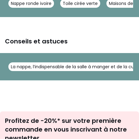
Nappe ronde ivoire
Toile cirée verte
Maisons de n
Conseils et astuces
La nappe, l’indispensable de la salle à manger et de la cuis
Inscription
Profitez de -20%* sur votre première
newsletter
commande en vous inscrivant à notre
newsletter