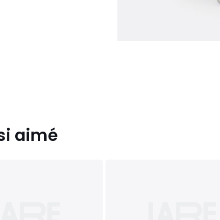
si aimé