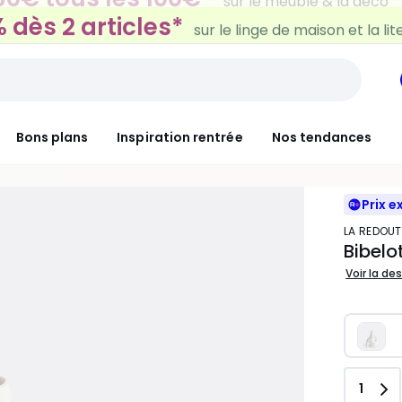
 dès 2 articles*
sur le linge de maison et la lit
Bons plans
Inspiration rentrée
Nos tendances
Prix e
LA REDOUT
Bibelo
Voir la de
Quant
1