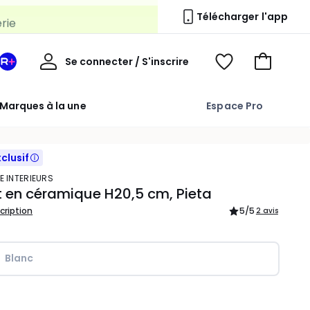
erie
Télécharger l'app
Mon
Se connecter / S'inscrire
Mon
Voir
Voir
compte
espace
mes
mon
La
favoris
panier
Marques à la une
Espace Pro
Redoute
+
xclusif
E INTERIEURS
t en céramique H20,5 cm, Pieta
scription
5
/5
2 avis
Blanc
ité