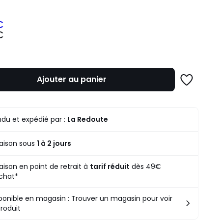
€
€
z
mme
Ajouter au panier
Ajouter
à
une
liste
du et expédié par :
La Redoute
raison sous
1 à 2 jours
raison en point de retrait à
tarif réduit
dès 49€
chat*
ponible en magasin : Trouver un magasin pour voir
produit