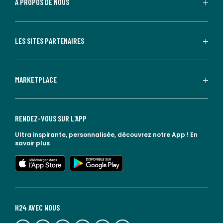
À PROPOS DE NOUS
LES SITES PARTENAIRES
MARKETPLACE
RENDEZ-VOUS SUR L'APP
Ultra inspirante, personnalisée, découvrez notre App !
En
savoir plus
lien vers l'app store
lien vers google play
H24 AVEC NOUS
lien vers l'espace réseaux sociaux
lien vers l'espace réseaux sociaux
lien vers l'espace réseaux sociaux
lien vers l'espace réseaux sociaux
lien vers l'espace réseaux sociaux
lien vers le blog la redoute