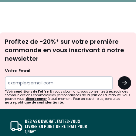
Inscription
Profitez de -20%* sur votre première
newsletter
commande en vous inscrivant à notre
newsletter
Votre Email
OK
*Voir conditions de l'offre
. En vous abonnant, vous consentez à recevoir des
communications commerciales personnalisées de la part de La Redoute. Vous
pouvez vous
désabonner
à tout moment. Pour en savoir plus, consultez
notre politique de confidentialité.
DÈS 49€ D’ACHAT, FAITES-VOUS
LIVRER EN POINT DE RETRAIT POUR
1,95€*