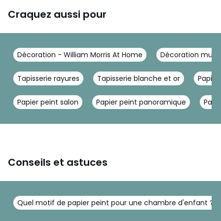
Craquez aussi pour
Décoration - William Morris At Home
Décoration mural
Tapisserie rayures
Tapisserie blanche et or
Papier
Papier peint salon
Papier peint panoramique
Papie
Conseils et astuces
Quel motif de papier peint pour une chambre d'enfant ?