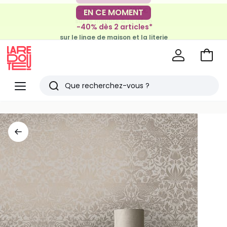
-30€ tous les 100€*
EN CE MOMENT
sur le meuble & la déco
-40% dès 2 articles*
sur le linge de maison et la literie
Voir
mon
La
panie
Redoute
Menu
Rechercher
Derniers
articles
vus