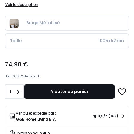
Voir la description
Beige Métallisé
Taille
1005x52 cm
74,90
74,90 €
€.
dont
0,08 €
d'éco part
Quantité
1
Ajouter au panier
Ajoute
à
une
liste
Vendu et expédié par :
3,9/5 (102)
G&B Home Living B.V.
Livraison sous 48h