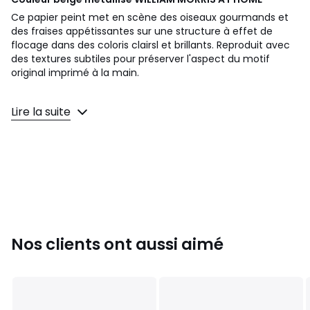
Ce papier peint met en scène des oiseaux gourmands et
des fraises appétissantes sur une structure à effet de
flocage dans des coloris clairsl et brillants. Reproduit avec
des textures subtiles pour préserver l'aspect du motif
original imprimé à la main.
Lire la suite
Caractéristiques du Papier peint intissé W. Morris
Strawberry Thief Fibrous Neutral
Papier, cellulose/polyester
Entretien facile avec une éponge humide
Résistant à la lumière, ne flétrit pas
Fabriqué en Belgique
Dimensions : 1005cm x 52cm
3 lés par rouleau - Raccord droit 64cm
Appliquez la colle directement sur le mur, vous n'avez
Nos clients ont aussi aimé
pas besoin de table à tapisser.
Les instructions complètes en français figurent sur le
rouleau. Arrachage à sec facile pour changer de déco
Couleurs
Beige Métallisé