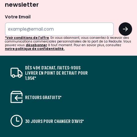
newsletter
Votre Email
OK
*Voir conditions de l'offre
. En vous abonnant, vous consentez à recevoir des
communications commerciales personnalisées de la part de La Redoute. Vous
pouvez vous
désabonner
à tout moment. Pour en savoir plus, consultez
notre politique de confidentialité.
DÈS 49€ D’ACHAT, FAITES-VOUS
LIVRER EN POINT DE RETRAIT POUR
1,95€*
RETOURS GRATUITS*
30 JOURS POUR CHANGER D'AVIS*