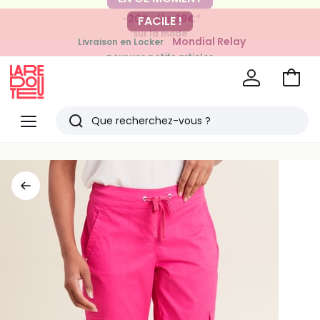
-20% dès 39€*
FACILE !
sur la mode
Mondial Relay
Livraison en Locker
pour vos petits articles
Voir
mon
La
panie
Redoute
Menu
Rechercher
Derniers
articles
vus