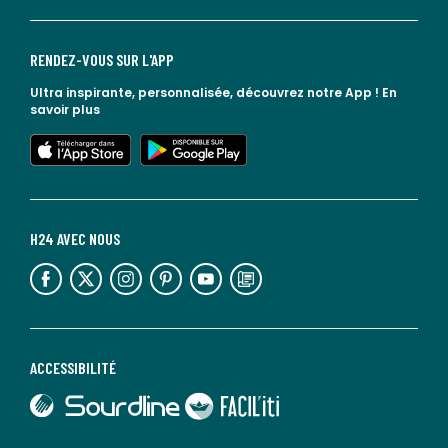
RENDEZ-VOUS SUR L'APP
Ultra inspirante, personnalisée, découvrez notre App !
En
savoir plus
lien vers l'app store
lien vers google play
H24 AVEC NOUS
lien vers l'espace réseaux sociaux
lien vers l'espace réseaux sociaux
lien vers l'espace réseaux sociaux
lien vers l'espace réseaux sociaux
lien vers l'espace réseaux sociaux
lien vers le blog la redoute
ACCESSIBILITÉ
lien vers Sourdline
lien vers Faciliti