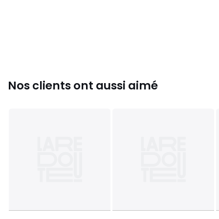
Tissu principal : COTON 97%, ELASTHANNE 3%
Couleurs
Rose Fushia
Tailles
36, 38, 48
Nos clients ont aussi aimé