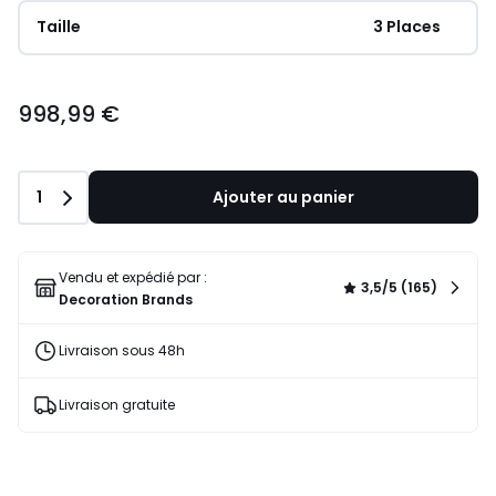
Taille
 3 Places
998,99 €
Quantité
1
Ajouter au panier
Vendu et expédié par :
3,5/5 (165)
Decoration Brands
Livraison sous 48h
Livraison gratuite