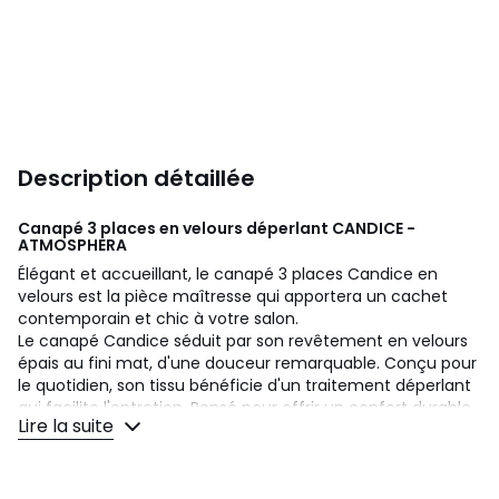
Description détaillée
Canapé 3 places en velours déperlant CANDICE -
ATMOSPHERA
Élégant et accueillant, le canapé 3 places Candice en
velours est la pièce maîtresse qui apportera un cachet
contemporain et chic à votre salon.
Le canapé Candice séduit par son revêtement en velours
épais au fini mat, d'une douceur remarquable. Conçu pour
le quotidien, son tissu bénéficie d'un traitement déperlant
qui facilite l'entretien. Pensé pour offrir un confort durable,
Lire la suite
son assise généreuse vous invite à des moments de pure
détente.
Confort :
Semi-ferme