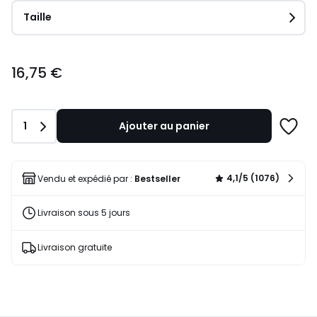
Taille
16,75
16,75 €
€.
Quantité
1
Ajouter au panier
Ajoute
à
une
liste
4,1/5 (1076)
Vendu et expédié par :
Bestseller
Livraison sous 5 jours
Livraison gratuite