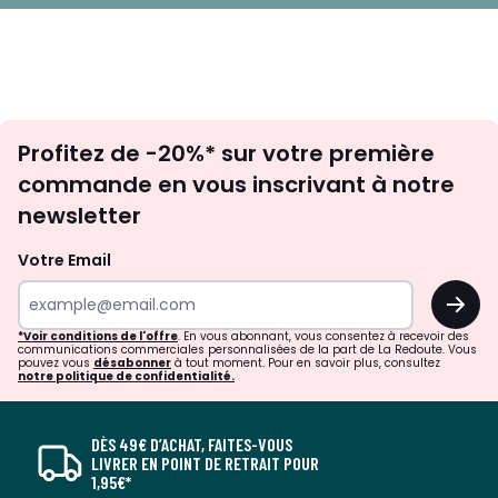
Inscription
Profitez de -20%* sur votre première
newsletter
commande en vous inscrivant à notre
newsletter
Votre Email
OK
*Voir conditions de l'offre
. En vous abonnant, vous consentez à recevoir des
communications commerciales personnalisées de la part de La Redoute. Vous
pouvez vous
désabonner
à tout moment. Pour en savoir plus, consultez
notre politique de confidentialité.
DÈS 49€ D’ACHAT, FAITES-VOUS
LIVRER EN POINT DE RETRAIT POUR
1,95€*