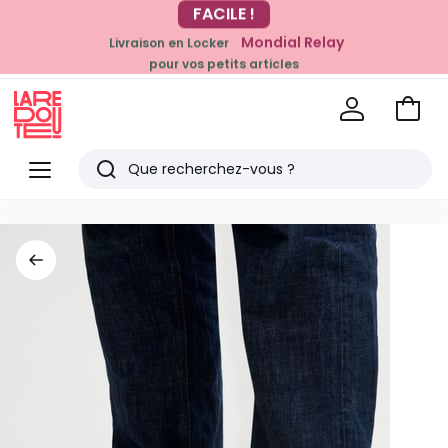
-20% dès 39€*
Mondial Relay
Livraison en Locker
sur la mode
pour vos petits articles
Voir
mon
La
panie
Redoute
Menu
Rechercher
Derniers
articles
vus