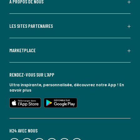
À PROPOS DE NOUS
LES SITES PARTENAIRES
MARKETPLACE
RENDEZ-VOUS SUR L'APP
Ultra inspirante, personnalisée, découvrez notre App !
En
savoir plus
lien vers l'app store
lien vers google play
H24 AVEC NOUS
lien vers l'espace réseaux sociaux
lien vers l'espace réseaux sociaux
lien vers l'espace réseaux sociaux
lien vers l'espace réseaux sociaux
lien vers l'espace réseaux sociaux
lien vers le blog la redoute