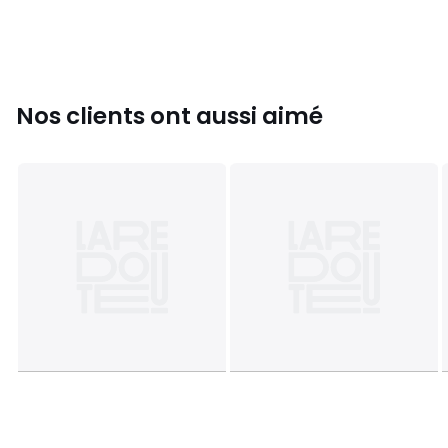
Agrémenté d’un marquage brodé tout en sobriété, ce
sweat à capuche zippé oversize à manches raglan et logo
Essential se marie facilement à tout ce que tu souhaites
pour une allure instantanément décontractée.
Détails produit:
Nos clients ont aussi aimé
Sweat à capuche zippé
Composition et Entretien:
100% Coton organique
ne pas utiliser d'agent blanchissant
ne pas nettoyer à sec
repassage - doux
Couleurs
Vert Lily Pad, Rouge Berry Holly, Blanc Cassé
Os Du Désert, Blanc Cassé Os Du Désert/Vert Pinède
Foncé, Bleu Ciel D’Hiver
Tailles
36, 38, 40, 42, 44