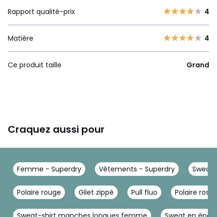
Rapport qualité-prix
4
Matière
4
Ce produit taille
Grand
Craquez aussi pour
Femme - Superdry
Vêtements - Superdry
Sweat 
Polaire rouge
Gilet zippé
Pull fluo
Polaire rose
Sweat-shirt manches longues femme
Sweat en épo