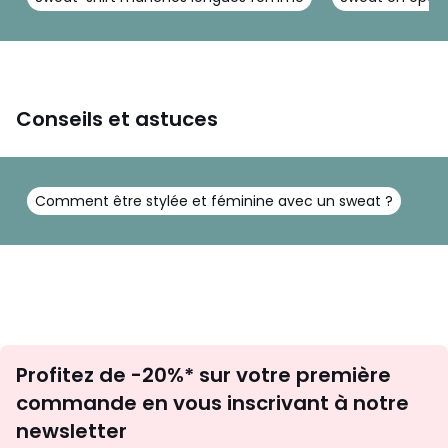
Conseils et astuces
Comment être stylée et féminine avec un sweat ?
Inscription
Profitez de -20%* sur votre première
newsletter
commande en vous inscrivant à notre
newsletter