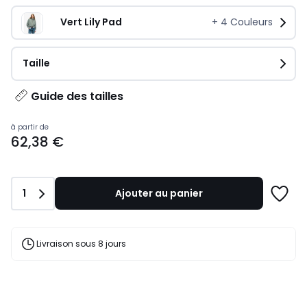
Vert Lily Pad
+
4
Couleurs
Taille
Guide des tailles
Prix
à partir de
62,38 €
à
partir
de
62,38
Quantité
1
Ajouter au panier
€
Ajoute
au
à
lieu
une
de
liste
Livraison sous 8 jours
74,99
€
16%
de
réduction