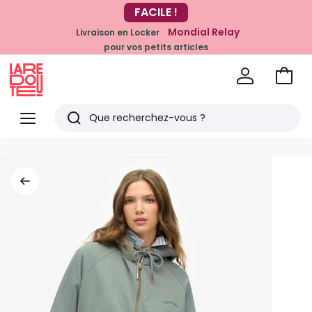
FACILE !
-20% dès 39€*
sur la mode
Mondial Relay
Livraison en Locker
pour vos petits articles
Voir
mon
La
panie
Redoute
Menu
Rechercher
Derniers
articles
vus