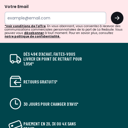
Votre Email
OK
*Voir conditions de l'offre
. En vous abonnant, vous consentez à recevoir des
communications commerciales personnalisées de la part de La Redoute. Vous
pouvez vous
désabonner
à tout moment. Pour en savoir plus, consultez
notre politique de confidentialité.
DÈS 49€ D’ACHAT, FAITES-VOUS
LIVRER EN POINT DE RETRAIT POUR
1,95€*
RETOURS GRATUITS*
30 JOURS POUR CHANGER D'AVIS*
PAIEMENT EN 2X, 3X OU 4X SANS