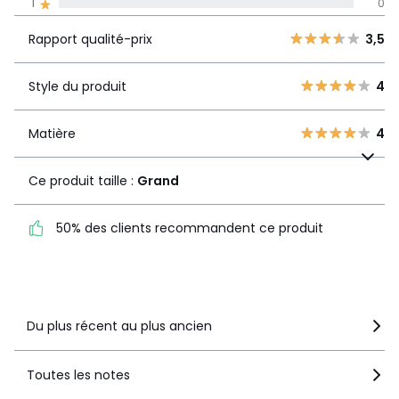
1
0
Rapport
5
1
3,5
qualité-prix
4
2
Rapport qualité-prix
3,5
3
0
Style du produit
4
2
Style du produit
4
1
1
0
Matière
4
Matière
4
Ce produit taille :
Grand
Ce produit taille :
Grand
50% des clients
50% des clients recommandent ce produit
recommandent ce produit
Voir le détail de la note
Du plus récent au plus ancien
Toutes les notes