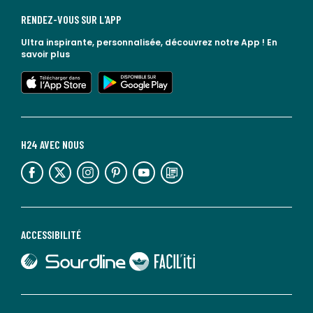
RENDEZ-VOUS SUR L'APP
Ultra inspirante, personnalisée, découvrez notre App !
En
savoir plus
lien vers l'app store
lien vers google play
H24 AVEC NOUS
lien vers l'espace réseaux sociaux
lien vers l'espace réseaux sociaux
lien vers l'espace réseaux sociaux
lien vers l'espace réseaux sociaux
lien vers l'espace réseaux sociaux
lien vers le blog la redoute
ACCESSIBILITÉ
lien vers Sourdline
lien vers Faciliti