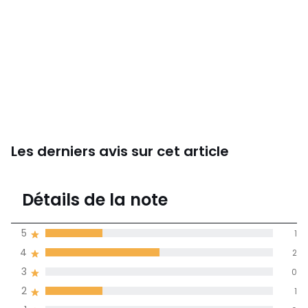
Les derniers avis sur cet article
3,8
Détails de la note
(4)
moyenne des avis
5
1
dans toutes les
4
2
langues
3
0
Informations,
2
1
La Redoute s'engage