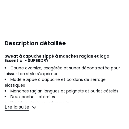
Description détaillée
Sweat à capuche zippé à manches raglan et logo
Essential - SUPERDRY
Coupe oversize, exagérée et super décontractée pour
laisser ton style s’exprimer
Modèle zippé à capuche et cordons de serrage
élastiques
Manches raglan longues et poignets et ourlet côtelés
Deux poches latérales
Doublure légèrement brossée
Lire la suite
Les manches raglan offrent une silhouette plus
décontractée et une plus grande liberté de mouvement
dans tes activités quotidiennes, et c’est exactement ce
qu’on attend d’un sweat à capuche zippé oversize.