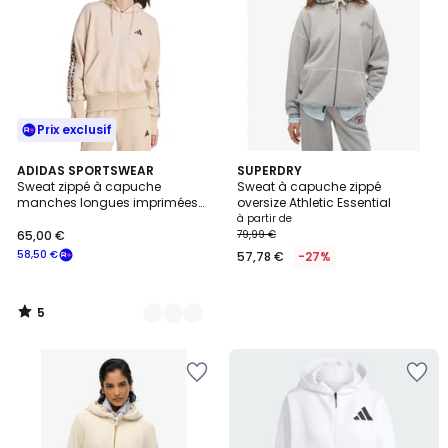
Prix exclusif
5
2
ADIDAS SPORTSWEAR
SUPERDRY
/
Sweat zippé à capuche
Sweat à capuche zippé
Couleurs
5
manches longues imprimées
oversize Athletic Essential
léopard Essentials
à partir de
65,00 €
79,99 €
58,50 €
57,78 €
-27%
5
/
5