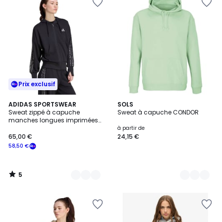
Prix exclusif
5
3
ADIDAS SPORTSWEAR
6
SOLS
/
Sweat zippé à capuche
Sweat à capuche CONDOR
Couleurs
Couleurs
5
manches longues imprimées
léopard Essentials
à partir de
65,00 €
24,15 €
58,50 €
5
/
5