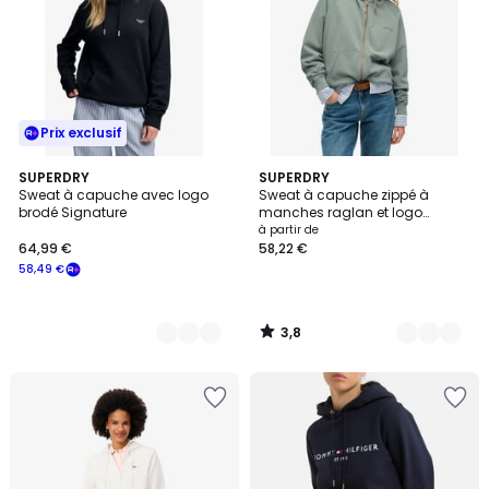
Prix exclusif
3,8
2
SUPERDRY
5
SUPERDRY
/ 5
Sweat à capuche avec logo
Sweat à capuche zippé à
Couleurs
Couleurs
brodé Signature
manches raglan et logo
Essential
à partir de
64,99 €
58,22 €
58,49 €
3,8
/
5