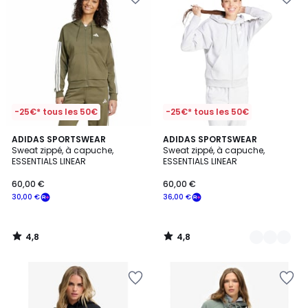
-25€* tous les 50€
-25€* tous les 50€
4,8
4,8
ADIDAS SPORTSWEAR
2
ADIDAS SPORTSWEAR
/ 5
/ 5
Sweat zippé, à capuche,
Sweat zippé, à capuche,
Couleurs
ESSENTIALS LINEAR
ESSENTIALS LINEAR
60,00 €
60,00 €
30,00 €
36,00 €
4,8
4,8
/
/
5
5