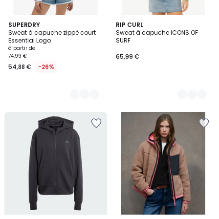
5
SUPERDRY
4
RIP CURL
Sweat à capuche zippé court
Sweat à capuche ICONS OF
Couleurs
Couleurs
Essential Logo
SURF
à partir de
74,99 €
65,99 €
54,88 €
-26%