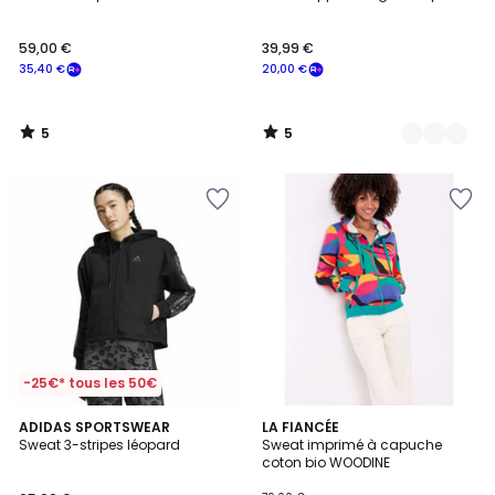
Couleurs
5
5
59,00 €
39,99 €
35,40 €
20,00 €
5
5
/
/
5
5
-25€* tous les 50€
4,8
3
ADIDAS SPORTSWEAR
3
LA FIANCÉE
/ 5
Sweat 3-stripes léopard
Sweat imprimé à capuche
Couleurs
Couleurs
coton bio WOODINE