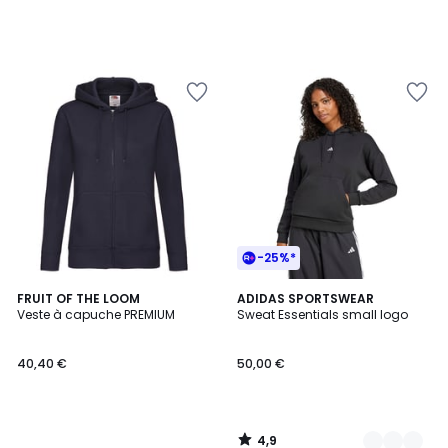
-25%*
4,9
FRUIT OF THE LOOM
3
ADIDAS SPORTSWEAR
/ 5
Veste à capuche PREMIUM
Sweat Essentials small logo
Couleurs
40,40 €
50,00 €
4,9
/