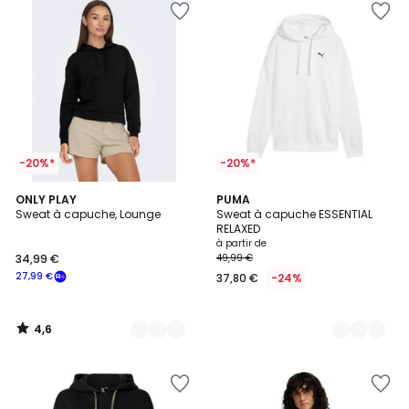
-20%*
-20%*
4,6
2
ONLY PLAY
2
PUMA
/ 5
Sweat à capuche, Lounge
Sweat à capuche ESSENTIAL
Couleurs
Couleurs
RELAXED
à partir de
34,99 €
49,99 €
27,99 €
37,80 €
-24%
4,6
/
5