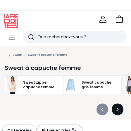
Voir
mon
La
panie
Redoute
Menu
Rechercher
Derniers
...
articles
Sweat
Sweat à capuche femme
vus
Sweat à capuche femme
Sweat zippé
Sweat capuche
capuche femme
gris femme
Précédent
Suivan
-
-
défiler
défiler
à
à
Catégories
Filtrer et trier