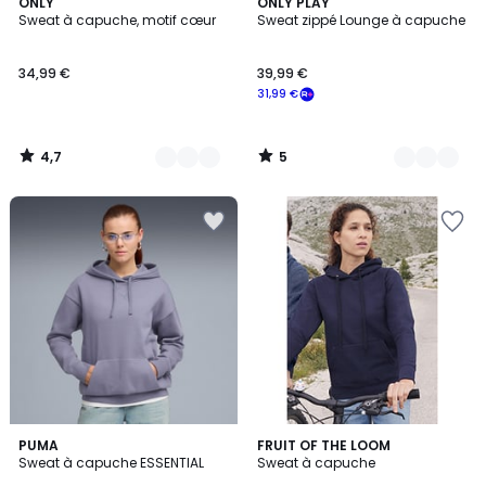
4,7
5
4
ONLY
3
ONLY PLAY
/ 5
/
Sweat à capuche, motif cœur
Sweat zippé Lounge à capuche
Couleurs
Couleurs
5
34,99 €
39,99 €
31,99 €
4,7
5
/
/
5
5
4
PUMA
10
FRUIT OF THE LOOM
/
Sweat à capuche ESSENTIAL
Sweat à capuche
Couleurs
5