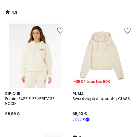
4,9
/
5
-25€* tous les 50€
2
5
RIP CURL
PUMA
/
Polaire SURF PUFF HERITAGE
Sweat zippé à capuche, CLASS
Couleurs
5
HOOD
69,99 €
65,00 €
32,50 €