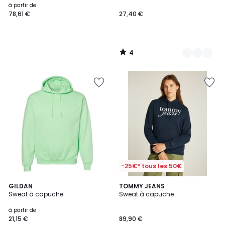
à partir de
78,61 €
27,40 €
4
/
5
-25€* tous les 50€
39
GILDAN
TOMMY JEANS
Sweat à capuche
Sweat à capuche
Couleurs
à partir de
21,15 €
89,90 €