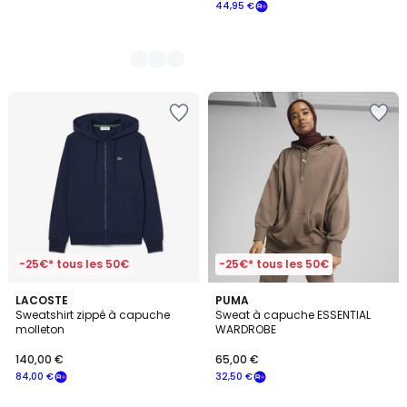
44,95 €
-25€* tous les 50€
-25€* tous les 50€
LACOSTE
2
PUMA
Sweatshirt zippé à capuche
Sweat à capuche ESSENTIAL
Couleurs
molleton
WARDROBE
140,00 €
65,00 €
84,00 €
32,50 €