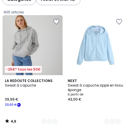
gauche
droite
835 articles
-25€* tous les 50€
4,6
2
LA REDOUTE COLLECTIONS
5
NEXT
/ 5
Sweat à capuche
Sweat à capuche zippé en tissu
Couleurs
Couleurs
éponge
39,99
à partir de
39,99 €
43,00 €
€
20,00 €
souscrivez
à
notre
4,6
programme
/
5