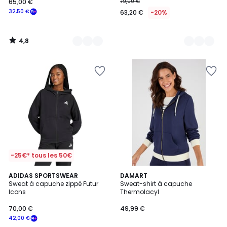
65,00 €
79,00 €
32,50 €
63,20 €
-20%
4,8
/
5
-25€* tous les 50€
4,9
ADIDAS SPORTSWEAR
DAMART
/ 5
Sweat à capuche zippé Futur
Sweat-shirt à capuche
Icons
Thermolacyl
70,00 €
49,99 €
42,00 €