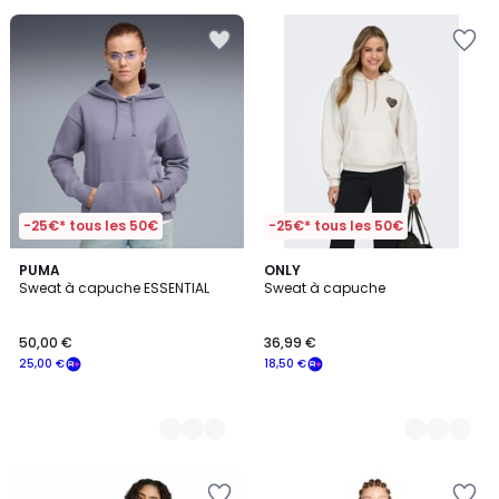
pour
payer
à
la
place
20,00
€.
-25€* tous les 50€
-25€* tous les 50€
2
PUMA
2
ONLY
Sweat à capuche ESSENTIAL
Sweat à capuche
Couleurs
Couleurs
50,00 €
36,99 €
25,00 €
18,50 €