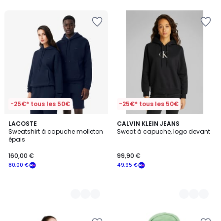
5
-25€* tous les 50€
-25€* tous les 50€
3
LACOSTE
2
CALVIN KLEIN JEANS
Sweatshirt à capuche molleton
Sweat à capuche, logo devant
Couleurs
Couleurs
épais
160,00 €
99,90 €
80,00 €
49,95 €