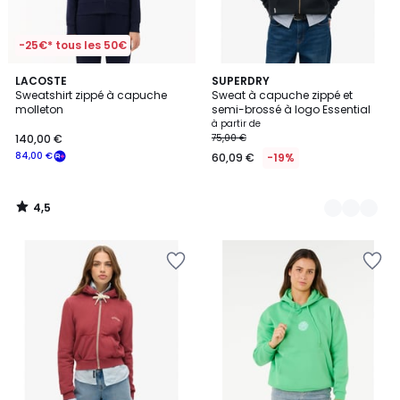
-25€* tous les 50€
4,5
LACOSTE
4
SUPERDRY
/ 5
Sweatshirt zippé à capuche
Sweat à capuche zippé et
Couleurs
molleton
semi-brossé à logo Essential
à partir de
140,00 €
75,00 €
84,00 €
60,09 €
-19%
4,5
/
5