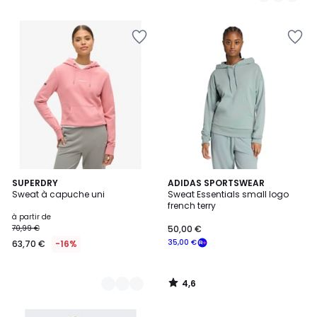
5
4,6
4
SUPERDRY
ADIDAS SPORTSWEAR
/ 5
Sweat à capuche uni
Sweat Essentials small logo
Couleurs
french terry
à partir de
70,99 €
50,00 €
35,00 €
63,70 €
-16%
4,6
/
5