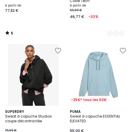
5
Code Tech
à partir de
à partir de
77,82 €
69,99 €
46,77 €
-33%
5
/
5
-25€* tous les 50€
3
4
SUPERDRY
PUMA
/
Sweat à capuche Studios
Sweat à capuche ESSENTIAL
Couleurs
5
coupe décontractée
ELEVATED
79,99 €
55,00 €