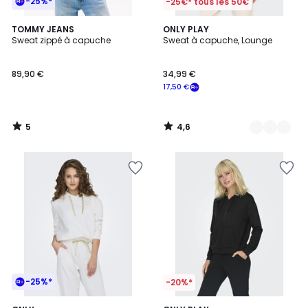
-25%*
-25€* tous les 50€
5
4,6
TOMMY JEANS
2
ONLY PLAY
/
/ 5
Sweat zippé à capuche
Sweat à capuche, Lounge
Couleurs
5
89,90 €
34,99 €
17,50 €
5
4,6
/
/
5
5
-25%*
-20%*