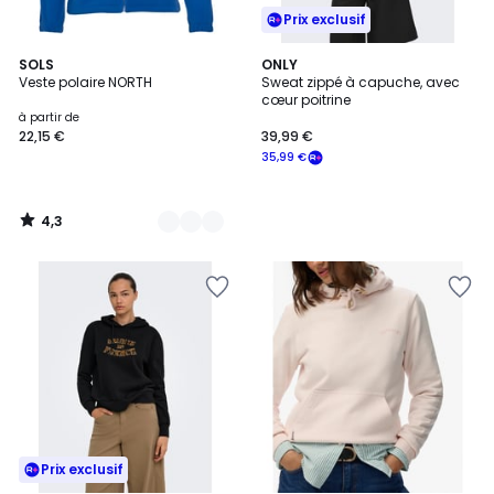
Prix exclusif
4,3
15
SOLS
ONLY
/ 5
Veste polaire NORTH
Sweat zippé à capuche, avec
Couleurs
cœur poitrine
à partir de
22,15 €
39,99 €
35,99 €
4,3
/
5
Prix exclusif