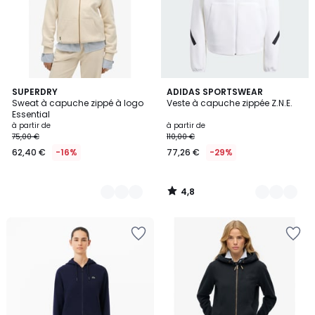
4,8
3
SUPERDRY
9
ADIDAS SPORTSWEAR
/ 5
Sweat à capuche zippé à logo
Veste à capuche zippée Z.N.E.
Couleurs
Couleurs
Essential
à partir de
à partir de
75,00 €
110,00 €
62,40 €
-16%
77,26 €
-29%
4,8
/
5