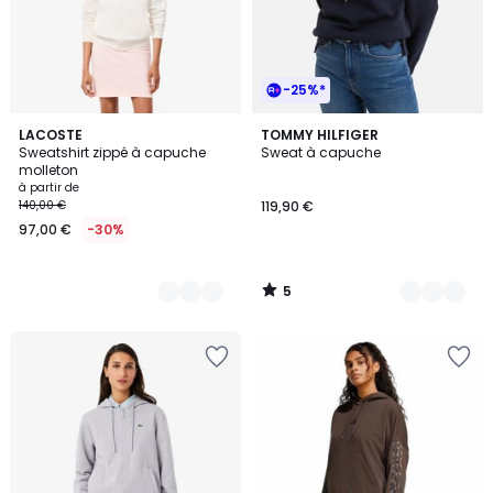
-25%*
5
4
LACOSTE
2
TOMMY HILFIGER
/
Sweatshirt zippé à capuche
Sweat à capuche
Couleurs
Couleurs
5
molleton
à partir de
140,00 €
119,90 €
97,00 €
-30%
5
/
5