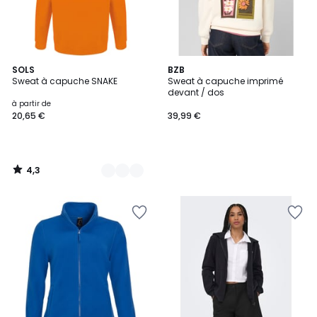
4,3
20
SOLS
BZB
/ 5
Sweat à capuche SNAKE
Sweat à capuche imprimé
Couleurs
devant / dos
à partir de
20,65 €
39,99 €
4,3
/
5