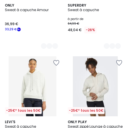
2
ONLY
5
SUPERDRY
Sweat à capuche Amour
Sweat à capuche
Couleurs
Couleurs
à partir de
36,99 €
64,99 €
33,29 €
48,04 €
-26%
-25€* tous les 50€
-25€* tous les 50€
5
5
LEVI'S
2
ONLY PLAY
/
/
Sweat à capuche
Sweat zippé Lounge à capuche