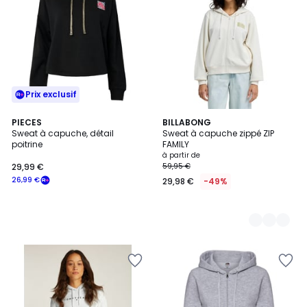
Prix exclusif
PIECES
3
BILLABONG
Sweat à capuche, détail
Sweat à capuche zippé ZIP
Couleurs
poitrine
FAMILY
à partir de
29,99 €
59,95 €
26,99 €
29,98 €
-49%