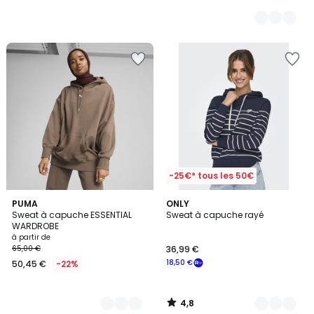
-25€* tous les 50€
4,8
2
PUMA
2
ONLY
/ 5
Sweat à capuche ESSENTIAL
Sweat à capuche rayé
Couleurs
Couleurs
WARDROBE
à partir de
65,00 €
36,99 €
18,50 €
50,45 €
-22%
4,8
/