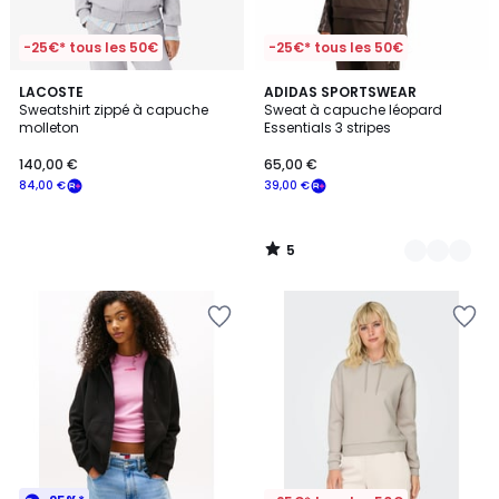
-25€* tous les 50€
-25€* tous les 50€
5
LACOSTE
2
ADIDAS SPORTSWEAR
/
Sweatshirt zippé à capuche
Sweat à capuche léopard
Couleurs
5
molleton
Essentials 3 stripes
140,00 €
65,00 €
84,00 €
39,00 €
5
/
5