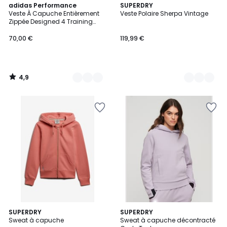
4,9
3
adidas Performance
2
SUPERDRY
/ 5
Veste À Capuche Entièrement
Veste Polaire Sherpa Vintage
Couleurs
Couleurs
Zippée Designed 4 Training
Veste À Capuche Entièrement
Zippée Designed 4 Training
70,00 €
119,99 €
4,9
/
5
5
SUPERDRY
2
SUPERDRY
/
Sweat à capuche
Sweat à capuche décontracté
Couleurs