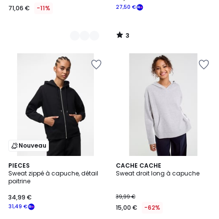
27,50 €
71,06 €
-11%
3
/
5
Nouveau
PIECES
CACHE CACHE
Sweat zippé à capuche, détail
Sweat droit long à capuche
poitrine
34,99 €
39,99 €
31,49 €
15,00 €
-62%