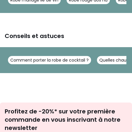
Robe mariage lie de vin
Robe rouge dos nu
Robe 
Conseils et astuces
Comment porter la robe de cocktail ?
Quelles chauss
Inscription
Profitez de -20%* sur votre première
newsletter
commande en vous inscrivant à notre
newsletter