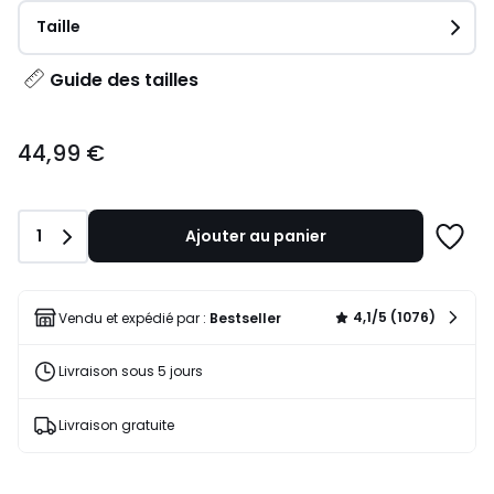
Taille
Guide des tailles
44,99
44,99 €
€.
Quantité
1
Ajouter au panier
Ajoute
à
une
liste
4,1/5 (1076)
Vendu et expédié par :
Bestseller
Livraison sous 5 jours
Livraison gratuite