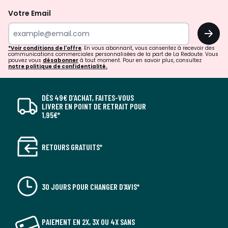
Votre Email
OK
*Voir conditions de l'offre
. En vous abonnant, vous consentez à recevoir des
communications commerciales personnalisées de la part de La Redoute. Vous
pouvez vous
désabonner
à tout moment. Pour en savoir plus, consultez
notre politique de confidentialité.
DÈS 49€ D’ACHAT, FAITES-VOUS
LIVRER EN POINT DE RETRAIT POUR
1,95€*
RETOURS GRATUITS*
30 JOURS POUR CHANGER D'AVIS*
PAIEMENT EN 2X, 3X OU 4X SANS