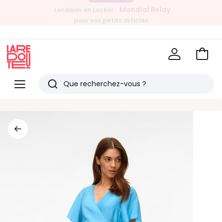
Mondial Relay
Livraison en Locker
pour vos petits articles
EN CE MOMENT
-20% dès 39€*
sur la mode
Voir
mon
La
panie
Redoute
Menu
Rechercher
Derniers
articles
vus