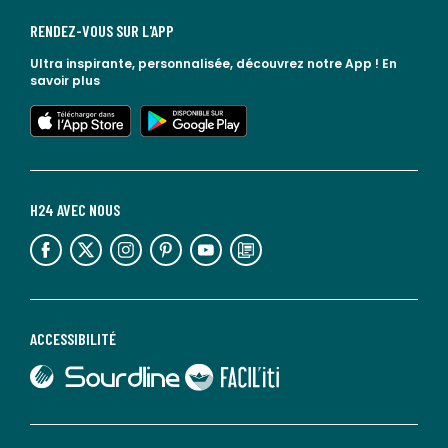
RENDEZ-VOUS SUR L'APP
Ultra inspirante, personnalisée, découvrez notre App !
En
savoir plus
lien vers l'app store
lien vers google play
H24 AVEC NOUS
lien vers l'espace réseaux sociaux
lien vers l'espace réseaux sociaux
lien vers l'espace réseaux sociaux
lien vers l'espace réseaux sociaux
lien vers l'espace réseaux sociaux
lien vers le blog la redoute
ACCESSIBILITÉ
lien vers Sourdline
lien vers Faciliti