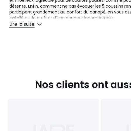
et moelleux, agréable pour de courtes pauses, comme pou
détente. Enfin, comment ne pas évoquer les 5 coussins re
participent grandement au confort du canapé, en vous ass
installé et de profiter d'une douceur incomparable.
Lire la suite
La douceur unique du tissu bouclette
Bien évidemment, le confort d'un canapé dépend aussi du ti
collection ROXELANE, nous avons fait le choix de deux tissus 
Pour les amateurs de douceur et d'ambiance apaisante, le 
comme le choix idéal. Avec sa texture unique, très agréable
bouclette vous assure une douceur incomparable, tout en
en petit cocon de chaleur. Nul doute que vous prendrez du 
dans le canapé ROXELANE, que ce soit pour des petits insta
moments de détente. Sans oublier que ce tissu se distingu
Nos clients ont aus
accrocs et est anti bouloche, de façon à vous simplifier l'en
Le canapé pratique par excellence
Le canapé d'angle est un modèle particulièrement polyvalen
s'intégrer dans tous les salons, même ceux ayant de grand
plus est, le canapé d'angle ROXELANE répond à tous les beso
souhaitent se créer un espace propice à la détente pourront
méridienne. Enfin, pour ceux qui veulent mettre la convivial
les dimensions généreuses de ce canapé vous permettront