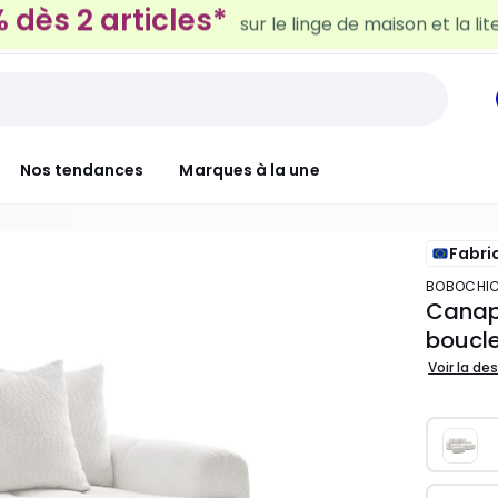
30€ tous les 100€*
sur le meuble & la déco
Nos tendances
Marques à la une
Fabri
BOBOCHI
Canapé
boucle
Voir la de