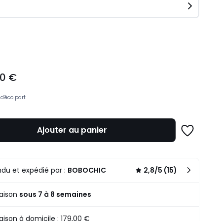
ité
00 €
d'éco part
Ajouter au panier
Ajouter
à
une
liste
du et expédié par :
BOBOCHIC
2,8/5 (15)
raison
sous 7 à 8 semaines
raison à domicile : 179,00 €