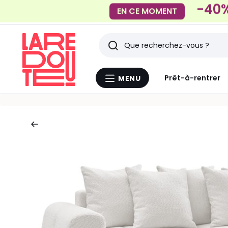
-
EN CE MOMENT
Rechercher
Derniers
Prêt-à-rentrer
MENU
Menu
articles
La
Redoute
vus