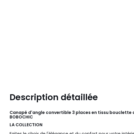
Description détaillée
Canapé d'angle convertible 3 places en tissu bouclette
BOBOCHIC
LA COLLECTION
Faites le choix de l'élégance et du confort pour votre intéri