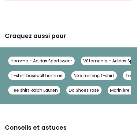
Craquez aussi pour
Homme - Adidas Sportswear
Vêtements - Adidas Spo
T-shirt baseball homme
Nike running t-shirt
Top 
Tee shirt Ralph Lauren
Dc Shoes rose
Marinière 
Conseils et astuces