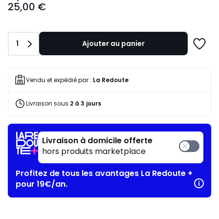
25,00 €
€
souscrivez
à
notre
Quantité
1
Ajouter au panier
programme
Ajoute
pour
à
payer
une
à
liste
Vendu et expédié par :
La Redoute
la
place
Livraison sous
2 à 3 jours
12,50
€.
Livraison à domicile offerte
hors produits marketplace
Profitez de tous les avantages La Redoute +
pour 19€/an.