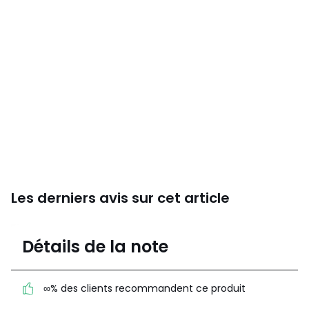
Les derniers avis sur cet article
4,9
Détails de la note
(89)
moyenne des avis
dans toutes les
∞% des clients recommandent ce produit
langues