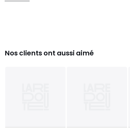
• Pour l'entretien, merci de vous référer aux indications
figurant sur l'étiquette du produit
Couleurs
Noir
Tailles
XS, S
Caractéristiques environnementales de l’emballage
En savoir plus sur nos emballages
Nos clients ont aussi aimé