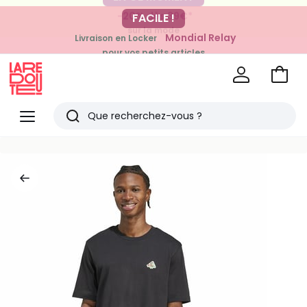
-20% dès 39€*
FACILE !
sur la mode
Mondial Relay
Livraison en Locker
pour vos petits articles
Voir
mon
La
panie
Redoute
Menu
Rechercher
Derniers
articles
vus