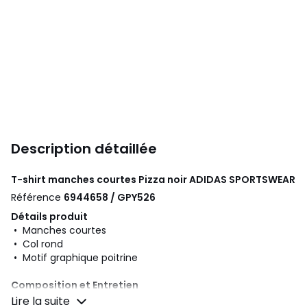
Description détaillée
T-shirt manches courtes Pizza noir
ADIDAS SPORTSWEAR
Référence
6944658 / GPY526
Détails produit
• Manches courtes
• Col rond
• Motif graphique poitrine
Composition et Entretien
• 100% coton
Lire la suite