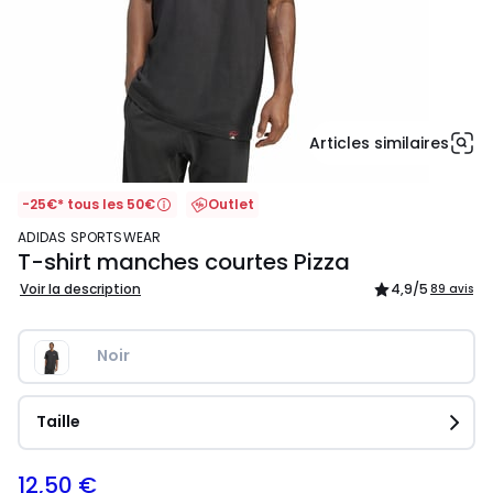
Articles similaires
-25€* tous les 50€
Outlet
ADIDAS SPORTSWEAR
T-shirt manches courtes Pizza
Voir la description
4,9
/5
89 avis
Noir
Taille
12,50 €
25,00