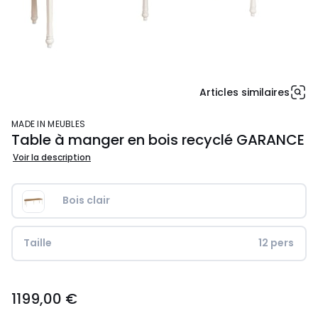
Articles similaires
MADE IN MEUBLES
Table à manger en bois recyclé GARANCE
Voir la description
Bois clair
Taille
12 pers
1199,00
1199,00 €
€.