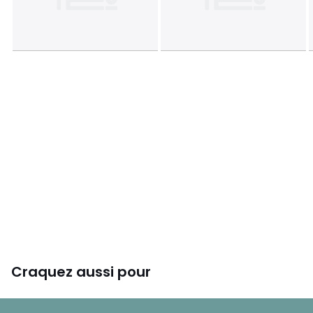
Couleurs
Bois clair
Tailles
12 pers
Craquez aussi pour