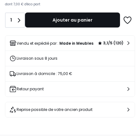
dont
7,00 €
d'éco part
Quantité
1
Ajouter au panier
Ajoute
à
une
liste
3,1/5 (120)
Vendu et expédié par :
Made in Meubles
Livraison sous 8 jours
Livraison à domicile : 75,00 €
Retour payant
Reprise possible de votre ancien produit