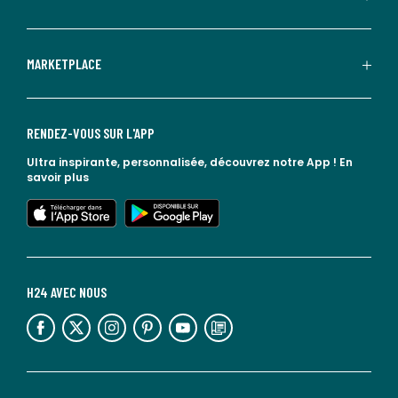
MARKETPLACE
RENDEZ-VOUS SUR L'APP
Ultra inspirante, personnalisée, découvrez notre App !
En
savoir plus
lien vers l'app store
lien vers google play
H24 AVEC NOUS
lien vers l'espace réseaux sociaux
lien vers l'espace réseaux sociaux
lien vers l'espace réseaux sociaux
lien vers l'espace réseaux sociaux
lien vers l'espace réseaux sociaux
lien vers le blog la redoute