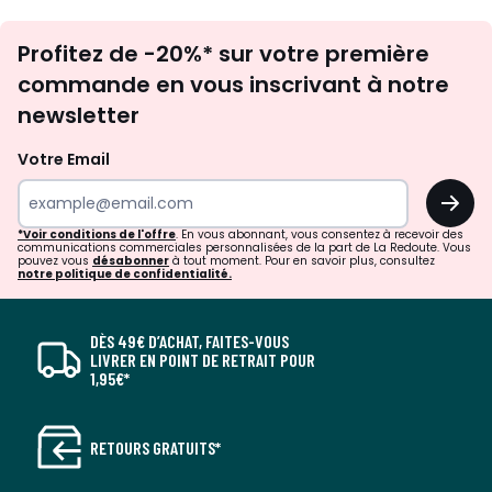
Inscription
Profitez de -20%* sur votre première
newsletter
commande en vous inscrivant à notre
newsletter
Votre Email
OK
*Voir conditions de l'offre
. En vous abonnant, vous consentez à recevoir des
communications commerciales personnalisées de la part de La Redoute. Vous
pouvez vous
désabonner
à tout moment. Pour en savoir plus, consultez
notre politique de confidentialité.
DÈS 49€ D’ACHAT, FAITES-VOUS
LIVRER EN POINT DE RETRAIT POUR
1,95€*
RETOURS GRATUITS*