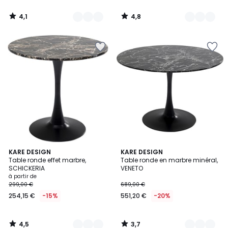
de
250,79
4,1
4,8
€
/
/
5
5
au
lieu
de
439,99
€
43%
de
réduction
appliquée.
4,5
3,7
3
KARE DESIGN
2
KARE DESIGN
/ 5
/ 5
Table ronde effet marbre,
Table ronde en marbre minéral,
Couleurs
Couleurs
SCHICKERIA
VENETO
à partir de
299,00 €
689,00 €
254,15 €
-15%
551,20 €
-20%
4,5
3,7
/
/