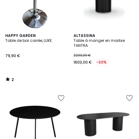
2
HAPPY GARDEN
ALTASSINA
/
Table de bar carrée, LUKE
Table à manger en marbre
5
TANTRA
79,90 €
2290,00 €
1603,00 €
-30%
2
/
5