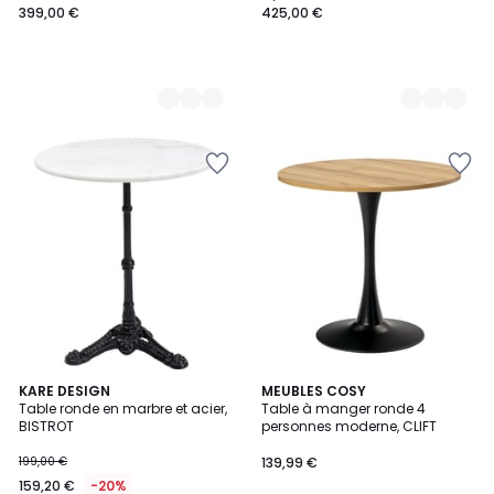
399,00 €
425,00 €
5
KARE DESIGN
MEUBLES COSY
/
Table ronde en marbre et acier,
Table à manger ronde 4
5
BISTROT
personnes moderne, CLIFT
199,00 €
139,99 €
159,20 €
-20%