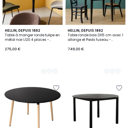
2
HELLIN, DEPUIS 1862
3
HELLIN, DEPUIS 1862
Table à manger ronde tulipe en
Table ronde bois D115 cm avec 1
Couleurs
Couleurs
métal noir L120 4 places -
allonge et Pieds fuseau -
BLOSSOM
VICTORIA
275,00 €
749,00 €