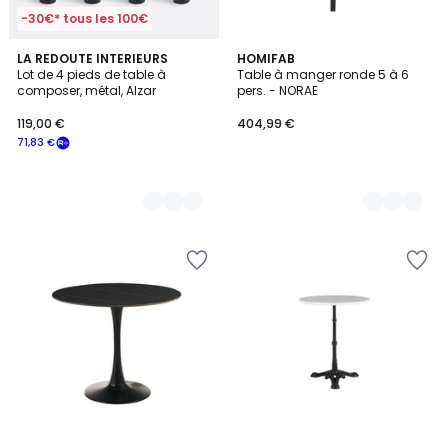
-30€* tous les 100€
2
LA REDOUTE INTERIEURS
5
HOMIFAB
Lot de 4 pieds de table à
Table à manger ronde 5 à 6
Couleurs
Couleurs
composer, métal, Alzar
pers. - NORAE
119,00 €
404,99 €
71,83 €