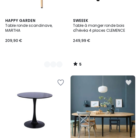
5
2
HAPPY GARDEN
SWEEEK
/
Table ronde scandinave,
Table à manger ronde bois
Couleurs
5
MARTHA
d'hévéa 4 places CLEMENCE
209,90 €
249,99 €
5
/
5