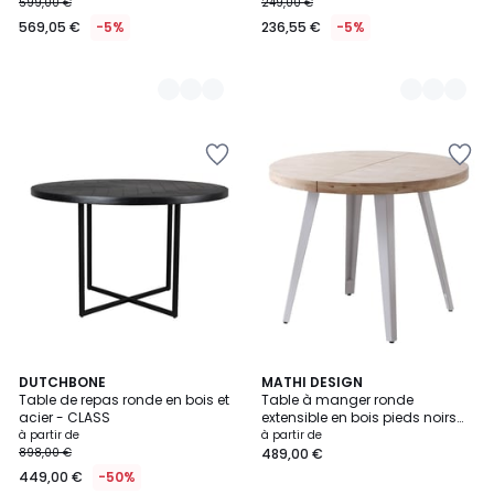
599,00 €
249,00 €
569,05 €
-5%
236,55 €
-5%
3
DUTCHBONE
4
MATHI DESIGN
Table de repas ronde en bois et
Table à manger ronde
Couleurs
Couleurs
acier - CLASS
extensible en bois pieds noirs
D100 - MATIKA
à partir de
à partir de
898,00 €
489,00 €
449,00 €
-50%