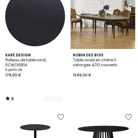
5
7
KARE DESIGN
ROBIN DES BOIS
/
Plateau de table rond,
Table ovale en chêne 3
Couleurs
5
SCHICKERIA
rallonges 4/10 couverts
FLORENCE
à partir de
179,00 €
1249,00 €
5
/
5