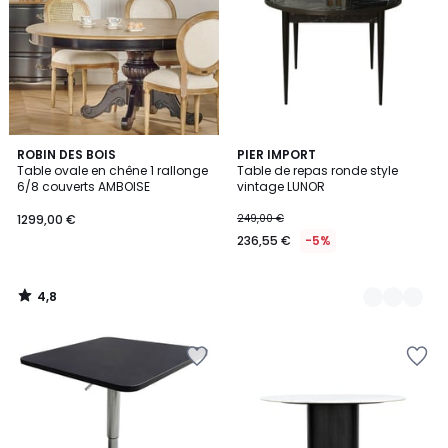
4,8
ROBIN DES BOIS
2
PIER IMPORT
/ 5
Table ovale en chêne 1 rallonge
Table de repas ronde style
Couleurs
6/8 couverts AMBOISE
vintage LUNOR
1299,00 €
249,00 €
236,55 €
-5%
4,8
/
5