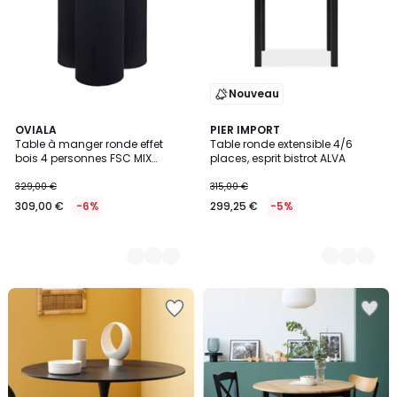
Nouveau
3
OVIALA
2
PIER IMPORT
Table à manger ronde effet
Table ronde extensible 4/6
Couleurs
Couleurs
bois 4 personnes FSC MIX
places, esprit bistrot ALVA
120cm, MAGGY
329,00 €
315,00 €
309,00 €
-6%
299,25 €
-5%