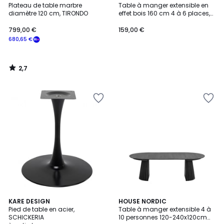
/ 5
Plateau de table marbre
Table à manger extensible en
diamètre 120 cm, TIRONDO
effet bois 160 cm 4 à 6 places,
ARIANE
799,00 €
159,00 €
680,65 €
2,7
/
5
5
3
KARE DESIGN
3
HOUSE NORDIC
/
Pied de table en acier,
Table à manger extensible 4 à
Couleurs
Couleurs
5
SCHICKERIA
10 personnes 120-240x120cm