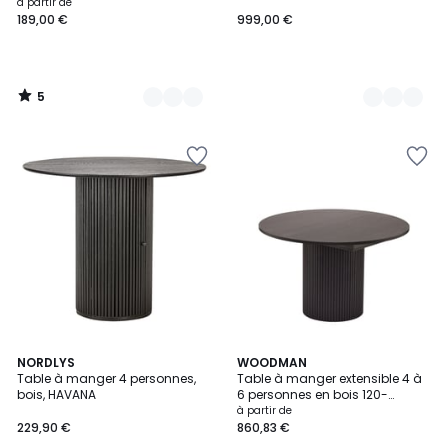
en bois- OSAKA
à partir de
189,00 €
999,00 €
5
/
5
3,5
4
NORDLYS
2
WOODMAN
/ 5
Table à manger 4 personnes,
Table à manger extensible 4 à
Couleurs
Couleurs
bois, HAVANA
6 personnes en bois 120-
160x120cm- TOSCANA
à partir de
229,90 €
860,83 €