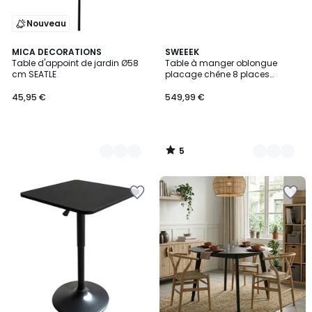
Nouveau
5
2
MICA DECORATIONS
2
SWEEEK
/
Table d'appoint de jardin Ø58
Table à manger oblongue
Couleurs
Couleurs
5
cm SEATLE
placage chêne 8 places
ESTELLE
45,95 €
549,99 €
5
/
5