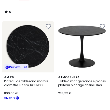
5
/
5
Prix exclusif
AM.PM
2
ATMOSPHERA
Plateau de table rond marbre
Table à manger ronde 4 places
Couleurs
diamètre 137 cm, ROUNDO
plateau placage chêne ELIAS
899,00 €
239,99 €
812,84 €