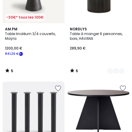
-30€* tous les 100€
5
5
AM.PM
2
NORDLYS
/
/
Table linoléum 3/4 couverts,
Table à manger 6 personnes,
Couleurs
5
5
Maÿra
bois, HAVANA
1200,00 €
289,90 €
841,26 €
5
5
/
/
5
5