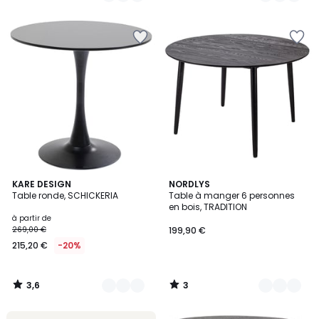
5
5
3,6
3
6
KARE DESIGN
2
NORDLYS
/ 5
/
Table ronde, SCHICKERIA
Table à manger 6 personnes
Couleurs
Couleurs
5
en bois, TRADITION
à partir de
269,00 €
199,90 €
215,20 €
-20%
3,6
3
/
/
5
5