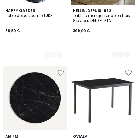
2
HAPPY GARDEN
2
HELLIN, DEPUIS 1862
Table de bar, carrée, LUKE
Table à manger ronde en bois
Couleurs
Couleurs
8 places D140 - LETA
79,90 €
369,00 €
2,7
AM.PM
OVIALA