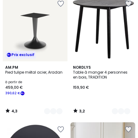
Prix exclusif
4,3
3,2
3
AM.PM
3
NORDLYS
/ 5
/ 5
Pied tulipe métal acier, Aradan
Table à manger 4 personnes
Couleurs
Couleurs
en bois, TRADITION
à partir de
459,00 €
159,90 €
390,62 €
4,3
3,2
/
/
5
5