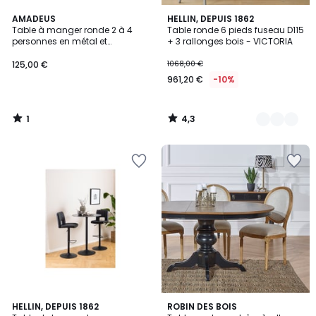
1
4,3
AMADEUS
3
HELLIN, DEPUIS 1862
/
/ 5
Table à manger ronde 2 à 4
Table ronde 6 pieds fuseau D115
Couleurs
5
personnes en métal et
+ 3 rallonges bois - VICTORIA
polypropylène Bianca - BIANCA
125,00 €
1068,00 €
961,20 €
-10%
1
4,3
/
/
5
5
HELLIN, DEPUIS 1862
ROBIN DES BOIS