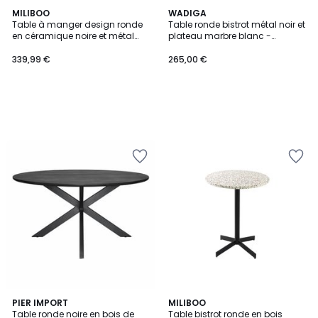
MILIBOO
WADIGA
Table à manger design ronde
Table ronde bistrot métal noir et
en céramique noire et métal
plateau marbre blanc -
D90 cm MALOU
60x60x71cm
339,99 €
265,00 €
PIER IMPORT
2
MILIBOO
Table ronde noire en bois de
Table bistrot ronde en bois