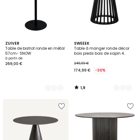
1,9
3
ZUIVER
3
SWEEEK
/
Table de bistrot ronde en métal
Table à manger ronde décor
Couleurs
Couleurs
5
57cm- SNOW
bois pieds bois de sapin 4
places CLARA
à partir de
269,00 €
249,99 €
174,99 €
-30%
1,9
/
5