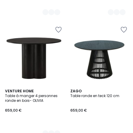
4
VENTURE HOME
ZAGO
Table à manger 4 personnes
Table ronde en teck 120 cm
Couleurs
ronde en bois- OLIVIA
659,00 €
659,00 €