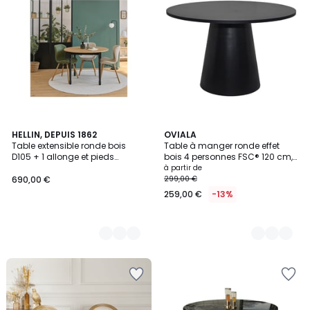
3
HELLIN, DEPUIS 1862
2
OVIALA
Table extensible ronde bois
Table à manger ronde effet
Couleurs
Couleurs
D105 + 1 allonge et pieds
bois 4 personnes FSC® 120 cm,
tournés - VICTORIA
NOELIE
à partir de
690,00 €
299,00 €
259,00 €
-13%