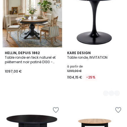
HELLIN, DEPUIS 1862
5
KARE DESIGN
Table ronde en teck naturel et
Table ronde, INVITATION
Couleurs
piétement noir patiné D130 -
DALILA
à partir de
1097,00 €
1299,00 €
1104,15 €
-25%