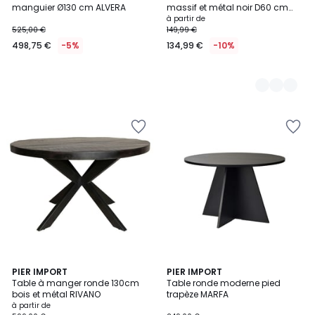
Couleurs
manguier Ø130 cm ALVERA
massif et métal noir D60 cm
MEERA
à partir de
525,00 €
149,99 €
498,75 €
-5%
134,99 €
-10%
2
PIER IMPORT
2
PIER IMPORT
Table à manger ronde 130cm
Table ronde moderne pied
Couleurs
Couleurs
bois et métal RIVANO
trapèze MARFA
à partir de