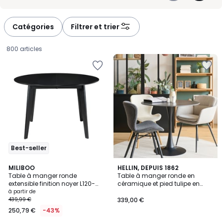
une ambiance plus graphique et contemporaine. Nous vous
-
-
proposons des modèles pensés pour suivre votre rythme de vie,
défiler
défiler
avec des dimensions et des finitions adaptées à chaque pièce.
à
à
Catégories
Filtrer et trier
gauche
droite
800 articles
Best-seller
4,1
4,8
3
MILIBOO
2
HELLIN, DEPUIS 1862
/ 5
/ 5
Table à manger ronde
Table à manger ronde en
Couleurs
Couleurs
extensible finition noyer L120-
céramique et pied tulipe en
Prix
150 cm LEENA
métal L90 - MARSA
à partir de
439,99 €
339,00 €
à
250,79 €
-43%
partir