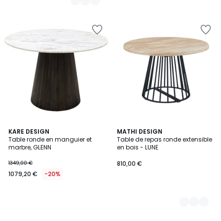
KARE DESIGN
2
MATHI DESIGN
Table ronde en manguier et
Table de repas ronde extensible
Couleurs
marbre, GLENN
en bois - LUNE
1349,00 €
810,00 €
1079,20 €
-20%