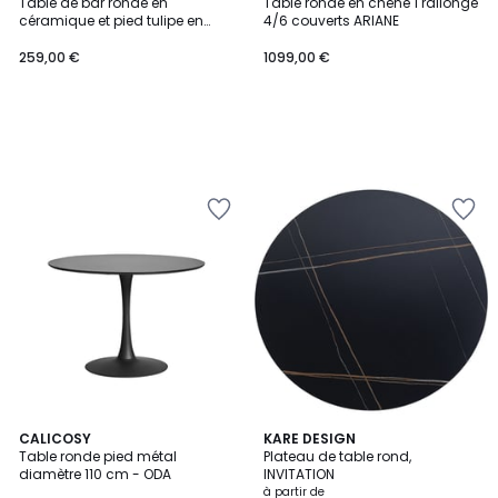
Table de bar ronde en
Table ronde en chêne 1 rallonge
céramique et pied tulipe en
4/6 couverts ARIANE
métal L80 - MARSA
259,00 €
1099,00 €
2
CALICOSY
3
KARE DESIGN
Table ronde pied métal
Plateau de table rond,
Couleurs
Couleurs
diamètre 110 cm - ODA
INVITATION
à partir de