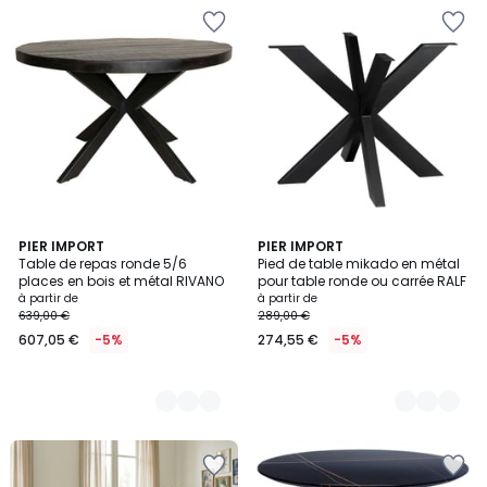
2
PIER IMPORT
3
PIER IMPORT
Table de repas ronde 5/6
Pied de table mikado en métal
Couleurs
Couleurs
places en bois et métal RIVANO
pour table ronde ou carrée RALF
à partir de
à partir de
639,00 €
289,00 €
607,05 €
-5%
274,55 €
-5%