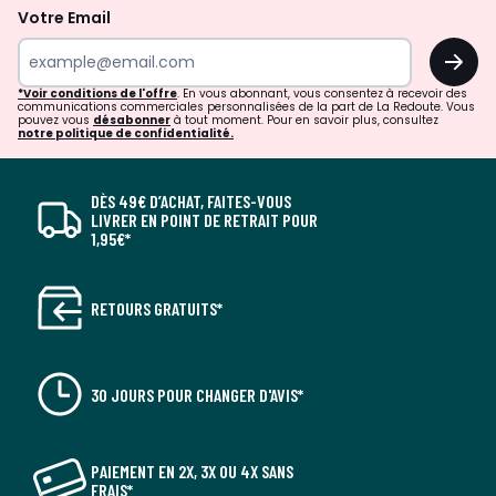
Votre Email
OK
*Voir conditions de l'offre
. En vous abonnant, vous consentez à recevoir des
communications commerciales personnalisées de la part de La Redoute. Vous
pouvez vous
désabonner
à tout moment. Pour en savoir plus, consultez
notre politique de confidentialité.
DÈS 49€ D’ACHAT, FAITES-VOUS
LIVRER EN POINT DE RETRAIT POUR
1,95€*
RETOURS GRATUITS*
30 JOURS POUR CHANGER D'AVIS*
PAIEMENT EN 2X, 3X OU 4X SANS
FRAIS*