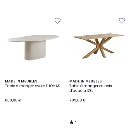
1
MADE IN MEUBLES
MADE IN MEUBLES
/
Table à manger ovale THOMAS
Table à manger en bois
5
d'acacia IZEL
669,00 €
799,00 €
1
/
5