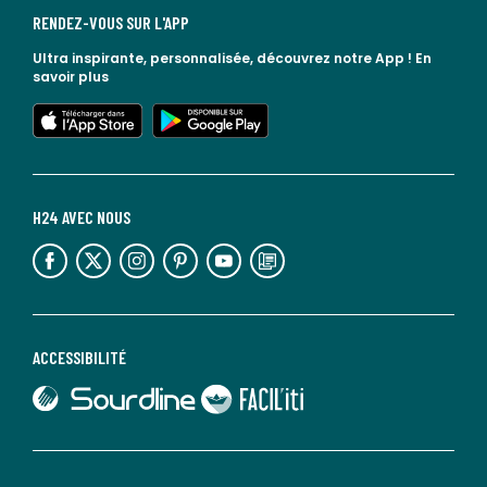
RENDEZ-VOUS SUR L'APP
Ultra inspirante, personnalisée, découvrez notre App !
En
savoir plus
lien vers l'app store
lien vers google play
H24 AVEC NOUS
lien vers l'espace réseaux sociaux
lien vers l'espace réseaux sociaux
lien vers l'espace réseaux sociaux
lien vers l'espace réseaux sociaux
lien vers l'espace réseaux sociaux
lien vers le blog la redoute
ACCESSIBILITÉ
lien vers Sourdline
lien vers Faciliti