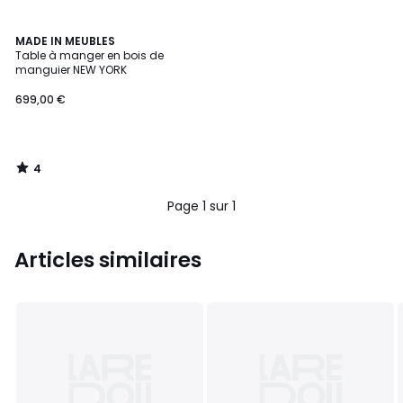
4
MADE IN MEUBLES
/
Table à manger en bois de
5
manguier NEW YORK
699,00 €
4
/
5
Page 1 sur 1
Articles similaires