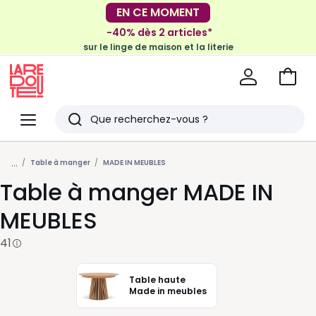
EN CE MOMENT
-30€ tous les 100€*
sur le meuble & la déco
-40% dès 2 articles*
sur le linge de maison et la literie
Voir
mon
La
panie
Redoute
Menu
Rechercher
Derniers
...
articles
Table à manger
MADE IN MEUBLES
Table à manger MADE IN
vus
MEUBLES
41
Table haute
Made in meubles