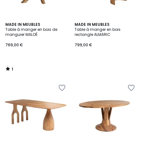
1
MADE IN MEUBLES
MADE IN MEUBLES
/
Table à manger en bois de
Table à manger en bois
5
manguier MALOÉ
rectangle ALMARIC
769,00 €
799,00 €
1
/
5