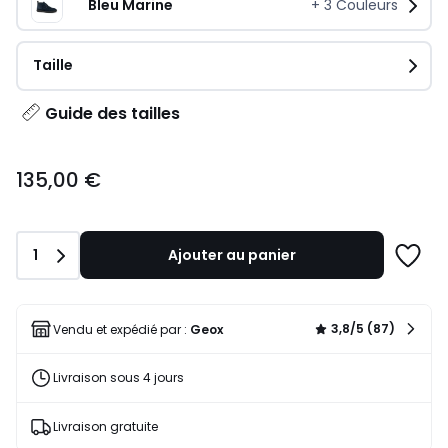
Bleu Marine
+
3
Couleurs
Taille
Guide des tailles
135,00
135,00 €
€.
Quantité
1
Ajouter au panier
Ajoute
à
une
liste
3,8/5 (87)
Vendu et expédié par :
Geox
Livraison sous 4 jours
Livraison gratuite