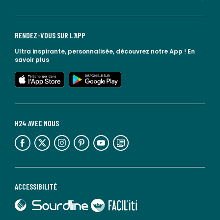
RENDEZ-VOUS SUR L'APP
Ultra inspirante, personnalisée, découvrez notre App !
En
savoir plus
lien vers l'app store
lien vers google play
H24 AVEC NOUS
lien vers l'espace réseaux sociaux
lien vers l'espace réseaux sociaux
lien vers l'espace réseaux sociaux
lien vers l'espace réseaux sociaux
lien vers l'espace réseaux sociaux
lien vers le blog la redoute
ACCESSIBILITÉ
lien vers Sourdline
lien vers Faciliti