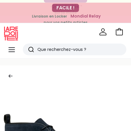
-20% dès 39€*
FACILE !
sur la mode
Mondial Relay
Livraison en Locker
pour vos petits articles
Voir
mon
La
panie
Redoute
Menu
Rechercher
Derniers
articles
vus