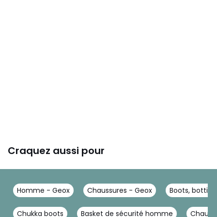
Craquez aussi pour
Homme - Geox
Chaussures - Geox
Boots, bottin
Chukka boots
Basket de sécurité homme
Chaussu