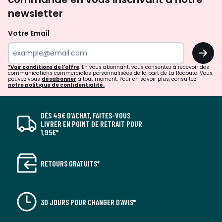
newsletter
Votre Email
OK
*Voir conditions de l'offre
. En vous abonnant, vous consentez à recevoir des
communications commerciales personnalisées de la part de La Redoute. Vous
pouvez vous
désabonner
à tout moment. Pour en savoir plus, consultez
notre politique de confidentialité.
DÈS 49€ D’ACHAT, FAITES-VOUS
LIVRER EN POINT DE RETRAIT POUR
1,95€*
RETOURS GRATUITS*
30 JOURS POUR CHANGER D'AVIS*