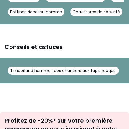
Bottines richelieu homme
Chaussures de sécurité
Conseils et astuces
Timberland homme : des chantiers aux tapis rouges
Inscription
Profitez de -20%* sur votre première
newsletter
commande en vous inscrivant à notre