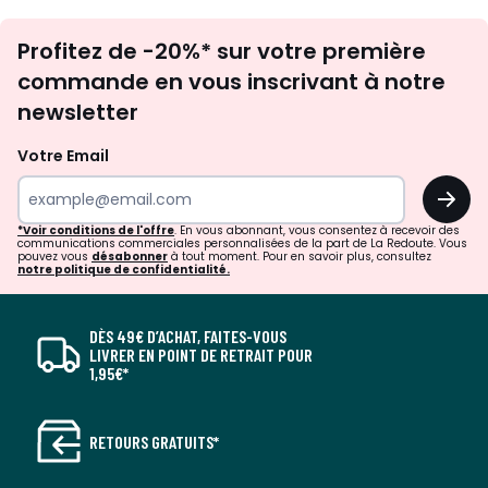
Inscription
Profitez de -20%* sur votre première
newsletter
commande en vous inscrivant à notre
newsletter
Votre Email
OK
*Voir conditions de l'offre
. En vous abonnant, vous consentez à recevoir des
communications commerciales personnalisées de la part de La Redoute. Vous
pouvez vous
désabonner
à tout moment. Pour en savoir plus, consultez
notre politique de confidentialité.
DÈS 49€ D’ACHAT, FAITES-VOUS
LIVRER EN POINT DE RETRAIT POUR
1,95€*
RETOURS GRATUITS*