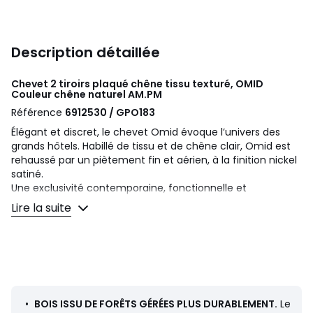
Description détaillée
Chevet 2 tiroirs plaqué chêne tissu texturé, OMID
Couleur chêne naturel
AM.PM
Référence
6912530 / GPO183
Élégant et discret, le chevet Omid évoque l’univers des
grands hôtels. Habillé de tissu et de chêne clair, Omid est
rehaussé par un piètement fin et aérien, à la finition nickel
satiné.
Une exclusivité contemporaine, fonctionnelle et
sophistiquée, signée AMPM.
Lire la suite
Description
• Caisson et tiroirs en MDF plaqué chêne, finition
nitrocellulosique
• Façades des tiroirs MDF revêtu de textile texturé 91%
polyester, 9% acrylique, 450 g/m²
• Système de fermeture soft closing
•
BOIS ISSU DE FORÊTS GÉRÉES PLUS DURABLEMENT.
Le