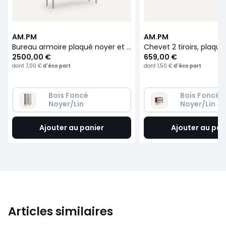
AM.PM
AM.PM
Bureau armoire plaqué noyer et tissu texturé, OMID
2500,00 €
659,00 €
dont
7,00 €
d'éco part
dont
1,50 €
d'éco part
Bois Foncé 
Bois Foncé 
Noyer/Lin
Noyer/Lin
Ajouter au panier
Ajouter au pan
Articles similaires