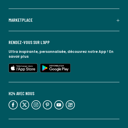
MARKETPLACE
RENDEZ-VOUS SUR L'APP
Ultra inspirante, personnalisée, découvrez notre App !
En
savoir plus
lien vers l'app store
lien vers google play
H24 AVEC NOUS
lien vers l'espace réseaux sociaux
lien vers l'espace réseaux sociaux
lien vers l'espace réseaux sociaux
lien vers l'espace réseaux sociaux
lien vers l'espace réseaux sociaux
lien vers le blog la redoute