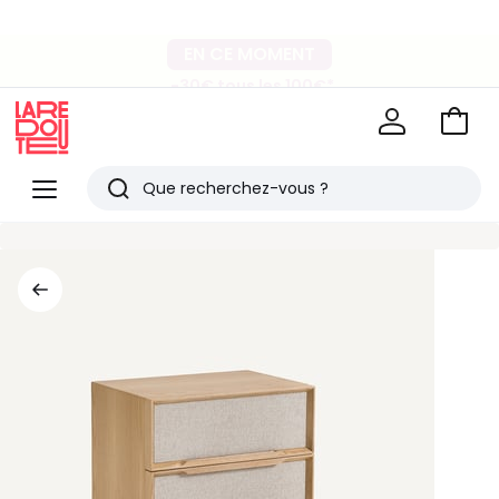
-40% dès 2 articles*
EN CE MOMENT
sur le linge de maison et la literie
-30€ tous les 100€*
sur le meuble & la déco
Voir
mon
La
panie
Redoute
Menu
Rechercher
Derniers
articles
vus