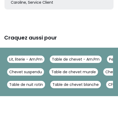
Caroline, Service Client
Craquez aussi pour
Lit, literie - Am.Pm
Table de chevet - Am.Pm
Peti
Chevet suspendu
Table de chevet murale
Cheve
Table de nuit rotin
Table de chevet blanche
Cham