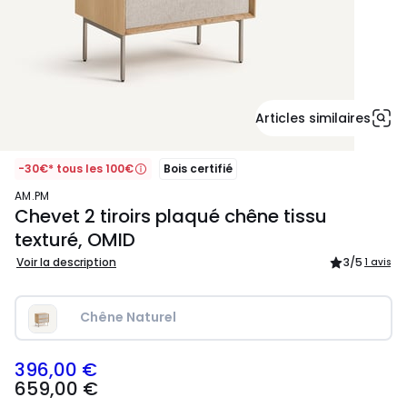
Articles similaires
-30€* tous les 100€
Bois certifié
AM.PM
Chevet 2 tiroirs plaqué chêne tissu
texturé, OMID
Voir la description
3
/5
1 avis
Chêne Naturel
396,00 €
659,00
659,00 €
€