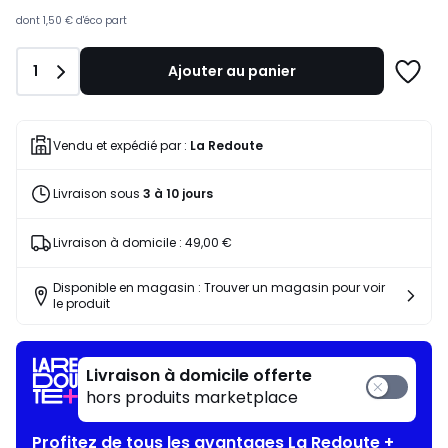
souscrivez
à
dont
1,50 €
d'éco part
notre
programme
Quantité
1
Ajouter au panier
pour
Ajoute
payer
à
à
une
la
liste
Vendu et expédié par :
La Redoute
place
396,00
Livraison sous
3 à 10 jours
€.
Livraison à domicile :
49,00 €
Disponible en magasin : Trouver un magasin pour voir
le produit
Livraison à domicile offerte
hors produits marketplace
Profitez de tous les avantages La Redoute +