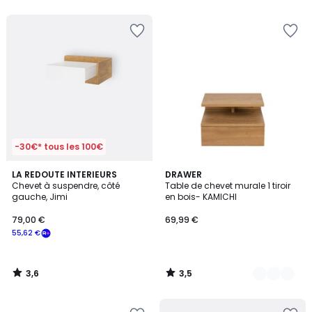
-30€* tous les 100€
3,6
3,5
LA REDOUTE INTERIEURS
3
DRAWER
/ 5
/ 5
Chevet à suspendre, côté
Table de chevet murale 1 tiroir
Couleurs
gauche, Jimi
en bois- KAMICHI
79,00 €
69,99 €
55,62 €
3,6
3,5
/
/
5
5