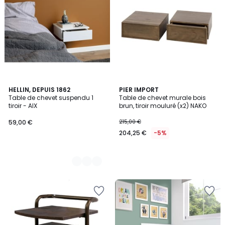
2
HELLIN, DEPUIS 1862
PIER IMPORT
Table de chevet suspendu 1
Table de chevet murale bois
Couleurs
tiroir - AIX
brun, tiroir mouluré (x2) NAKO
59,00 €
215,00 €
204,25 €
-5%