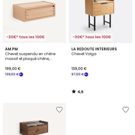
-30€* tous les 100€
-30€* tous les 100€
4,6
AM.PM
LA REDOUTE INTERIEURS
/ 5
Chevet suspendu en chêne
Chevet Volga
massif et plaqué chêne,
HIBASHI
199,00 €
139,00 €
139,50 €
97,50 €
4,6
/
5