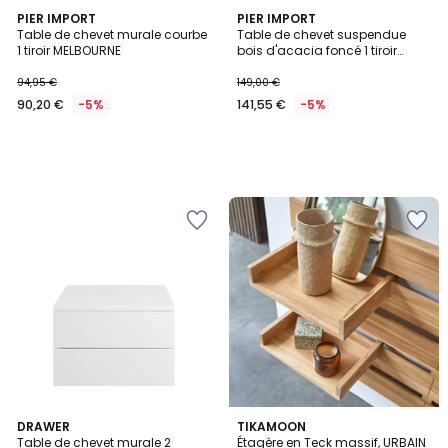
PIER IMPORT
PIER IMPORT
Table de chevet murale courbe
Table de chevet suspendue
1 tiroir MELBOURNE
bois d'acacia foncé 1 tiroir
NAKO
94,95 €
149,00 €
90,20 €
-5%
141,55 €
-5%
2
DRAWER
TIKAMOON
Table de chevet murale 2
Étagère en Teck massif, URBAIN