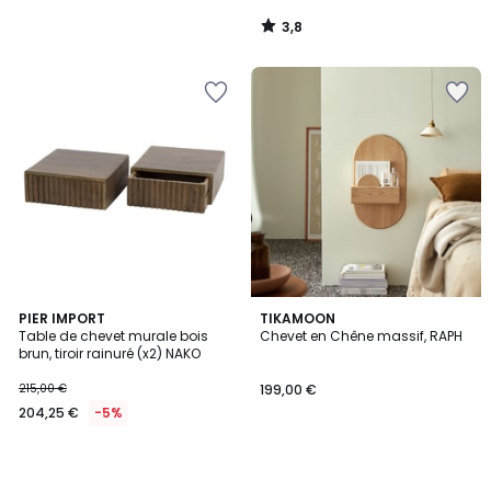
3,8
/
5
PIER IMPORT
TIKAMOON
Table de chevet murale bois
Chevet en Chêne massif, RAPH
brun, tiroir rainuré (x2) NAKO
215,00 €
199,00 €
204,25 €
-5%