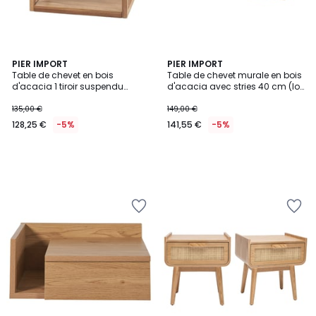
PIER IMPORT
PIER IMPORT
Table de chevet en bois
Table de chevet murale en bois
d'acacia 1 tiroir suspendu
d'acacia avec stries 40 cm (lot
MELBOURNE
de 2) MELBOURNE
135,00 €
149,00 €
128,25 €
-5%
141,55 €
-5%