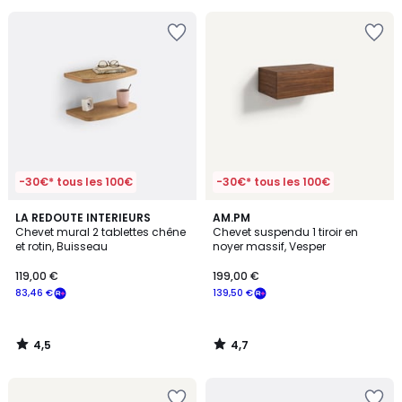
pour
payer
à
la
place
74,42
€.
-30€* tous les 100€
-30€* tous les 100€
4,5
4,7
LA REDOUTE INTERIEURS
AM.PM
/ 5
/ 5
Chevet mural 2 tablettes chêne
Chevet suspendu 1 tiroir en
et rotin, Buisseau
noyer massif, Vesper
119,00 €
199,00 €
83,46 €
139,50 €
4,5
4,7
/
/
5
5