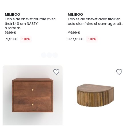
3
MILIBOO
MILIBOO
Table de chevet murale avec
Tables de chevet avec tiroir en
Couleurs
tiroir L40 cm NASTY
bois clair frêne et cannage rotin
(lot de 2) ATHÈNE
à partir de
79,99 €
419,99 €
71,99 €
-10%
377,99 €
-10%