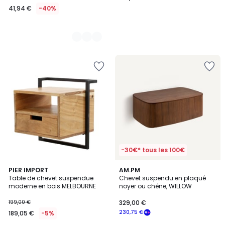
41,94 €
-40%
-30€* tous les 100€
4
5
PIER IMPORT
AM.PM
/
/
Table de chevet suspendue
Chevet suspendu en plaqué
5
5
moderne en bois MELBOURNE
noyer ou chêne, WILLOW
199,00 €
329,00 €
230,75 €
189,05 €
-5%