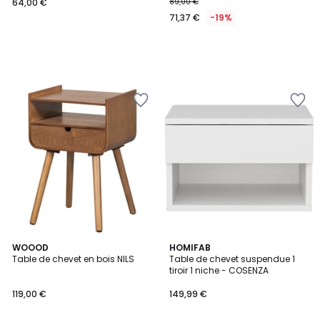
64,00 €
89,00 €
71,37 €
-19%
WOOOD
3
HOMIFAB
Table de chevet en bois NILS
Table de chevet suspendue 1
Couleurs
tiroir 1 niche - COSENZA
119,00 €
149,99 €