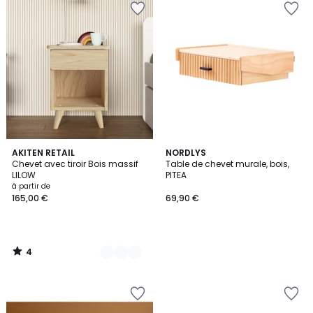
4
2
AKITEN RETAIL
NORDLYS
/
Chevet avec tiroir Bois massif
Table de chevet murale, bois,
Couleurs
5
LILOW
PITEA
à partir de
165,00 €
69,90 €
4
/
5