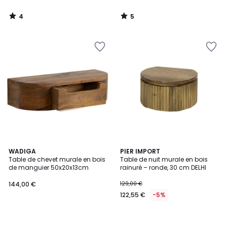
4
5
/
/
5
5
WADIGA
PIER IMPORT
Table de chevet murale en bois
Table de nuit murale en bois
de manguier 50x20x13cm
rainuré – ronde, 30 cm DELHI
144,00 €
129,00 €
122,55 €
-5%