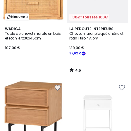
Nouveau
-30€* tous les 100€
4,5
WADIGA
LA REDOUTE INTERIEURS
/ 5
Table de chevet murale en bois
Chevet mural plaqué chêne et
et rotin 47x30x45cm
rotin 1 tiroir, Ajory
107,00 €
139,00 €
97,62 €
4,5
/
5