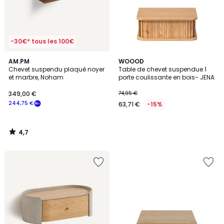
-30€* tous les 100€
4,7
AM.PM
WOOOD
/ 5
Chevet suspendu plaqué noyer
Table de chevet suspendue 1
et marbre, Noham
porte coulissante en bois- JENA
349,00 €
74,95 €
244,75 €
63,71 €
-15%
4,7
/
5