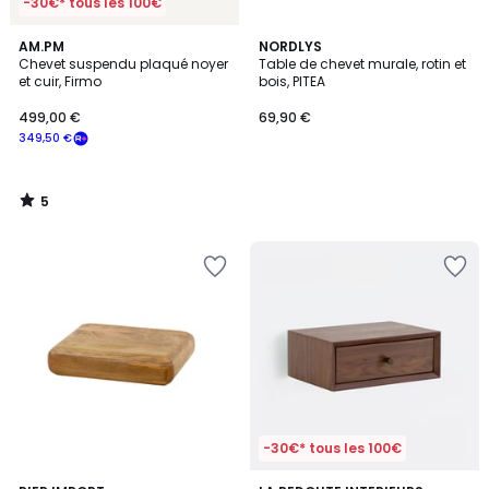
-30€* tous les 100€
5
AM.PM
NORDLYS
/
Chevet suspendu plaqué noyer
Table de chevet murale, rotin et
5
et cuir, Firmo
bois, PITEA
499,00 €
69,90 €
349,50 €
5
/
5
-30€* tous les 100€