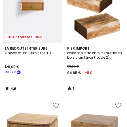
-30€* tous les 100€
4,6
1
LA REDOUTE INTERIEURS
PIER IMPORT
/ 5
/
Chevet mural 1 tiroir, QUILDA
Petite table de chevet murale en
5
bois clair 1 tiroir (lot de 2)
MELBOURNE
129,00 €
99,95 €
90,62 €
94,95 €
-5%
4,6
1
/
/
5
5