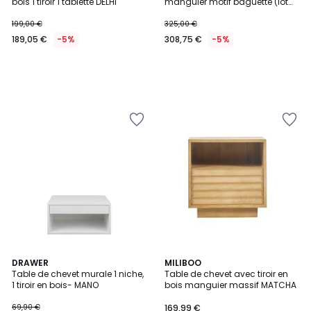
bois 1 tiroir 1 tablette DELHI
manguier motif baguette (lot
de 2) DELHI
199,00 €
325,00 €
189,05 €
-5%
308,75 €
-5%
2
DRAWER
MILIBOO
Table de chevet murale 1 niche,
Table de chevet avec tiroir en
Couleurs
1 tiroir en bois- MANO
bois manguier massif MATCHA
69,90 €
169,99 €