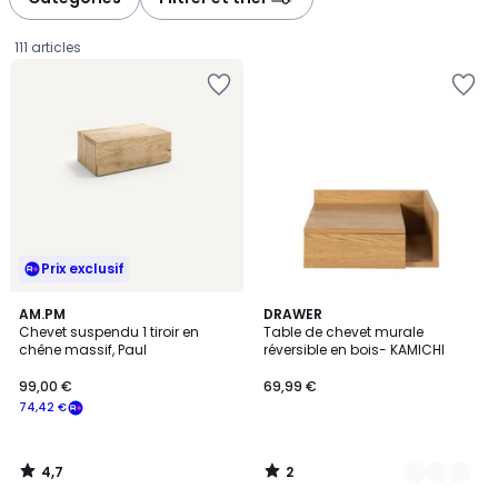
gauche
droite
111 articles
Prix exclusif
4,7
2
AM.PM
3
DRAWER
/ 5
/
Chevet suspendu 1 tiroir en
Table de chevet murale
Couleurs
5
chêne massif, Paul
réversible en bois- KAMICHI
99,00
99,00 €
69,99 €
€
74,42 €
souscrivez
à
notre
4,7
2
programme
/
/
5
5