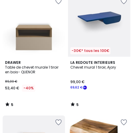
-30€* tous les 100€
5
5
DRAWER
LA REDOUTE INTERIEURS
/
/
Table de chevet murale 1 tiroir
Chevet mural 1 tiroir, Ajory
5
5
en bois- QUENOR
89,00 €
99,00 €
69,62 €
53,40 €
-40%
5
5
/
/
5
5