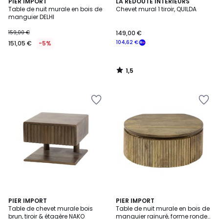
1,5
PIER IMPORT
LA REDOUTE INTERIEURS
/
Table de nuit murale en bois de
Chevet mural 1 tiroir, QUILDA
5
manguier DELHI
159,00 €
149,00 €
104,62 €
151,05 €
-5%
1,5
/
5
PIER IMPORT
PIER IMPORT
Table de chevet murale bois
Table de nuit murale en bois de
brun, tiroir & étagère NAKO
manguier rainuré, forme ronde