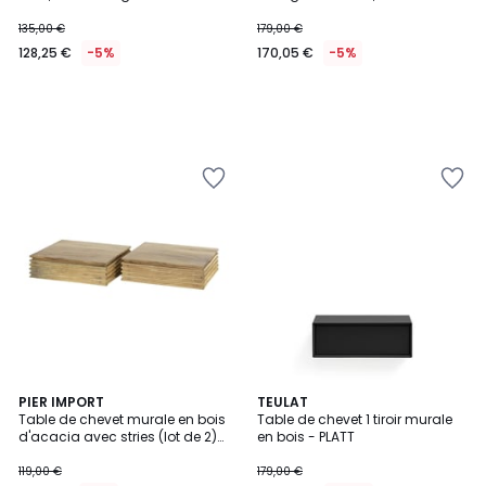
DELHI
135,00 €
179,00 €
128,25 €
-5%
170,05 €
-5%
4,5
PIER IMPORT
TEULAT
/ 5
Table de chevet murale en bois
Table de chevet 1 tiroir murale
d'acacia avec stries (lot de 2)
en bois - PLATT
MELBOURNE
119,00 €
179,00 €