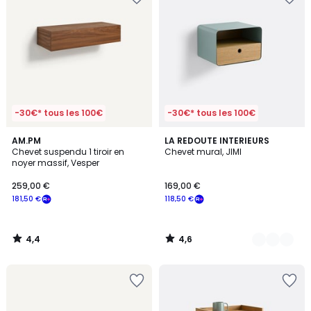
-30€* tous les 100€
-30€* tous les 100€
4,4
4,6
AM.PM
3
LA REDOUTE INTERIEURS
/ 5
/ 5
Chevet suspendu 1 tiroir en
Chevet mural, JIMI
Couleurs
noyer massif, Vesper
259,00 €
169,00 €
181,50 €
118,50 €
4,4
4,6
/
/
5
5