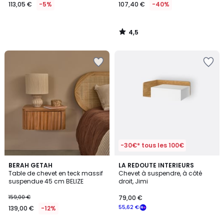
113,05 €
-5%
107,40 €
-40%
4,5
/
5
-30€* tous les 100€
3,8
BERAH GETAH
LA REDOUTE INTERIEURS
/ 5
Table de chevet en teck massif
Chevet à suspendre, à côté
suspendue 45 cm BELIZE
droit, Jimi
159,00 €
79,00 €
55,62 €
139,00 €
-12%