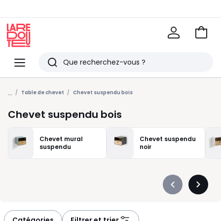
Voir
mon
La
panie
Redoute
Menu
Rechercher
Derniers
...
articles
Table de chevet
Chevet suspendu bois
vus
Chevet suspendu bois
Chevet mural
Chevet suspendu
suspendu
noir
Précédent
Suivan
-
-
défiler
défiler
à
à
Catégories
Filtrer et trier