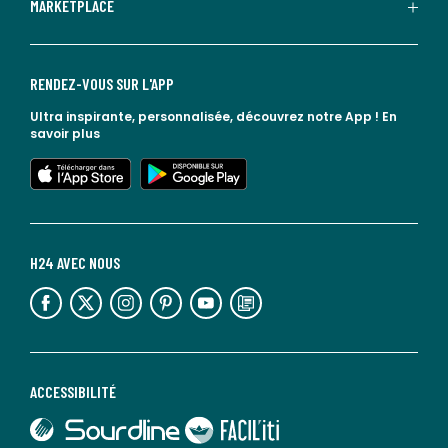
MARKETPLACE
RENDEZ-VOUS SUR L'APP
Ultra inspirante, personnalisée, découvrez notre App !
En
savoir plus
lien vers l'app store
lien vers google play
H24 AVEC NOUS
lien vers l'espace réseaux sociaux
lien vers l'espace réseaux sociaux
lien vers l'espace réseaux sociaux
lien vers l'espace réseaux sociaux
lien vers l'espace réseaux sociaux
lien vers le blog la redoute
ACCESSIBILITÉ
lien vers Sourdline
lien vers Faciliti