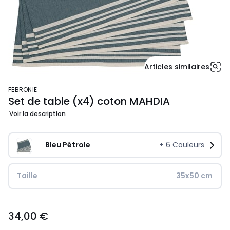
Articles similaires
FEBRONIE
Set de table (x4) coton MAHDIA
Voir la description
Bleu Pétrole
+
6
Couleurs
Taille
35x50 cm
34,00
34,00 €
€.