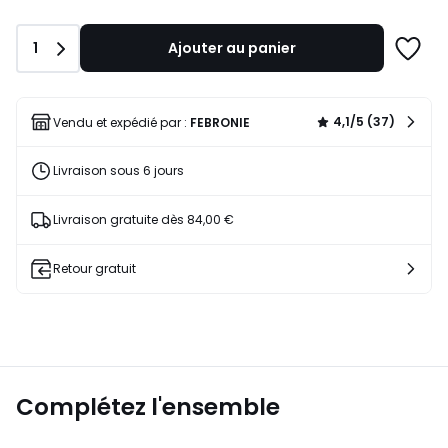
Quantité
1
Ajouter au panier
Ajoute
à
une
liste
4,1/5 (37)
Vendu et expédié par :
FEBRONIE
Livraison sous 6 jours
Livraison gratuite dès 84,00 €
Retour gratuit
Complétez l'ensemble