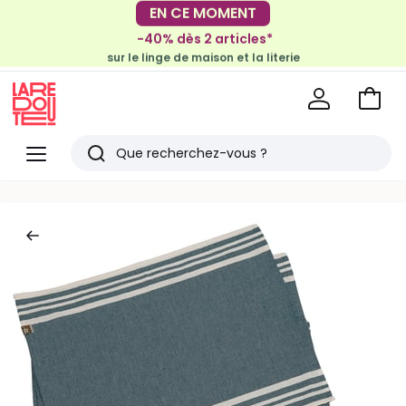
-30€ tous les 100€*
-40% dès 2 articles*
sur le meuble & la déco
sur le linge de maison et la literie
Voir
mon
La
panie
Redoute
Menu
Rechercher
Derniers
articles
vus