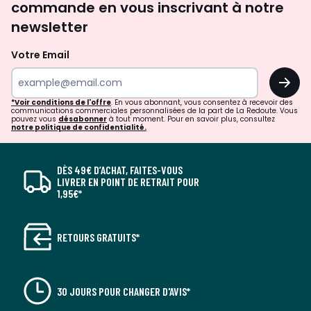
commande en vous inscrivant à notre
newsletter
Votre Email
OK
*Voir conditions de l'offre
. En vous abonnant, vous consentez à recevoir des
communications commerciales personnalisées de la part de La Redoute. Vous
pouvez vous
désabonner
à tout moment. Pour en savoir plus, consultez
notre politique de confidentialité.
DÈS 49€ D’ACHAT, FAITES-VOUS
LIVRER EN POINT DE RETRAIT POUR
1,95€*
RETOURS GRATUITS*
30 JOURS POUR CHANGER D'AVIS*