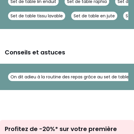
Set de table lin enduit
Set de table raphia
Set de 
Set de table tissu lavable
Set de table en jute
Set 
Conseils et astuces
On dit adieu à la routine des repas grâce au set de table !
Inscription
Profitez de -20%* sur votre première
newsletter