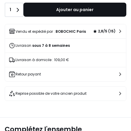
Quantité
1
Ajouter au panier
2,8/5 (15)
Vendu et expédié par :
BOBOCHIC Paris
Livraison
sous 7 à 8 semaines
Livraison à domicile : 109,00 €
Retour payant
Reprise possible de votre ancien produit
Complétez l'ensemble