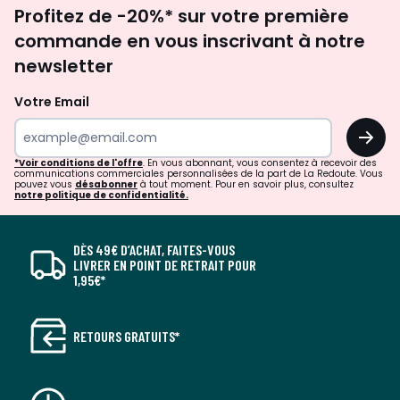
Inscription
Revêtement : Tissu chiné
Profitez de -20%* sur votre première
newsletter
Composition du tissu : 95% Polyester / 5% Nylon
Nombre de places : 3
commande en vous inscrivant à notre
Structure : Bois et panneaux de particules
newsletter
Garnissage dossier : 100% silicone
Garnissage assise : Mousse HR et mousse HD
Votre Email
Densité assise (kg/m3) : 25 / 30
Garnissage des coussins : 100% Silicone
OK
Nombre de pieds : 10
Matière Pieds : Plastique
*Voir conditions de l'offre
. En vous abonnant, vous consentez à recevoir des
communications commerciales personnalisées de la part de La Redoute. Vous
Poche sur accoudoir : Non
pouvez vous
désabonner
à tout moment. Pour en savoir plus, consultez
notre politique de confidentialité.
Type de bois : Pin et hêtre
Style : Moderne
Fabrication : Europe
DÈS 49€ D’ACHAT, FAITES-VOUS
A monter soi-même : Oui (Kit)
LIVRER EN POINT DE RETRAIT POUR
Garantie : 2 ans
1,95€*
Type de couchage : Occasionnel
Déhoussable : Non
Longueur de couchage : 191
RETOURS GRATUITS*
Largeur de couchage : 155
Réversible : Non
Nombre de coussins : 5
Coussin(s) déco inclus : Non