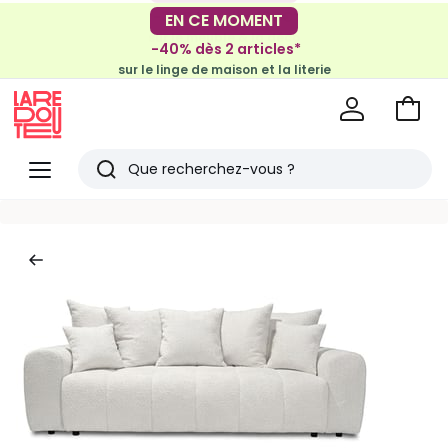
-30€ tous les 100€*
EN CE MOMENT
sur le meuble & la déco
-40% dès 2 articles*
sur le linge de maison et la literie
Voir
mon
La
panie
Redoute
Menu
Rechercher
Derniers
articles
vus