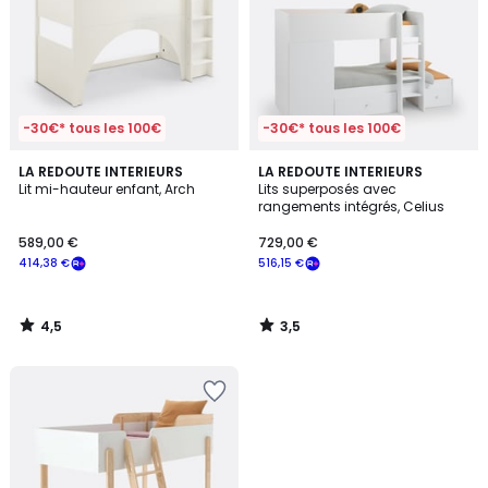
-30€* tous les 100€
-30€* tous les 100€
4,5
3,5
LA REDOUTE INTERIEURS
LA REDOUTE INTERIEURS
/ 5
/ 5
Lit mi-hauteur enfant, Arch
Lits superposés avec
rangements intégrés, Celius
589,00 €
729,00 €
414,38 €
516,15 €
4,5
3,5
/
/
5
5