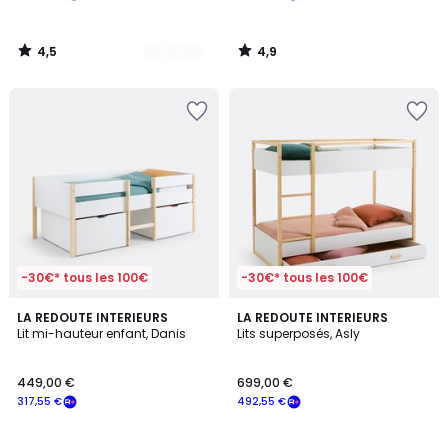
4,5
4,9
/
/
5
5
-30€* tous les 100€
-30€* tous les 100€
4,4
5
LA REDOUTE INTERIEURS
LA REDOUTE INTERIEURS
/ 5
/
Lit mi-hauteur enfant, Danis
Lits superposés, Asly
5
449,00 €
699,00 €
317,55 €
492,55 €