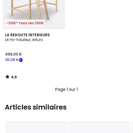
-30€* tous les 100€
4,6
LA REDOUTE INTERIEURS
/ 5
Lit mi-hauteur, Arturo
499,00 €
351,38 €
4,6
/
5
Page 1 sur 1
Articles similaires