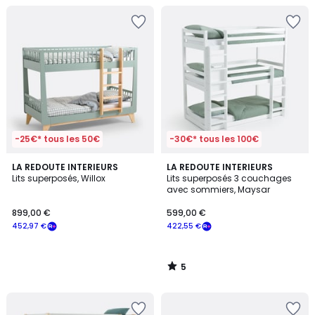
-25€* tous les 50€
-30€* tous les 100€
5
LA REDOUTE INTERIEURS
LA REDOUTE INTERIEURS
/
Lits superposés, Willox
Lits superposés 3 couchages
5
avec sommiers, Maysar
899,00 €
599,00 €
452,97 €
422,55 €
5
/
5