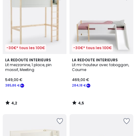
-30€* tous les 100€
-30€* tous les 100€
4,2
4,5
LA REDOUTE INTERIEURS
LA REDOUTE INTERIEURS
/ 5
/ 5
Lit mezzanine, 1 place, pin
Lit mi-hauteur avec toboggan,
massif, Meeting
Caume
549,00 €
469,00 €
385,86 €
284,18 €
4,2
4,5
/
/
5
5