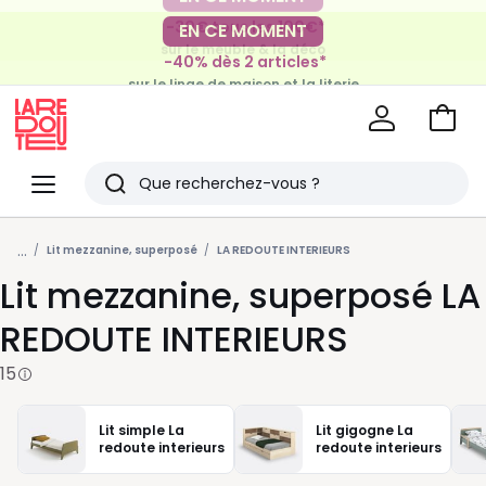
-30€ tous les 100€*
EN CE MOMENT
sur le meuble & la déco
-40% dès 2 articles*
sur le linge de maison et la literie
Voir
mon
La
panie
Redoute
Menu
Rechercher
Derniers
...
articles
Lit mezzanine, superposé
LA REDOUTE INTERIEURS
Lit mezzanine, superposé LA
vus
REDOUTE INTERIEURS
15
Lit simple La
Lit gigogne La
redoute interieurs
redoute interieurs