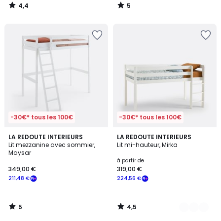
4,4
5
/
/
5
5
-30€* tous les 100€
-30€* tous les 100€
5
4,5
LA REDOUTE INTERIEURS
2
LA REDOUTE INTERIEURS
/
/ 5
Lit mezzanine avec sommier,
Lit mi-hauteur, Mirka
Couleurs
5
Maysar
à partir de
349,00 €
319,00 €
211,48 €
224,56 €
5
4,5
/
/
5
5