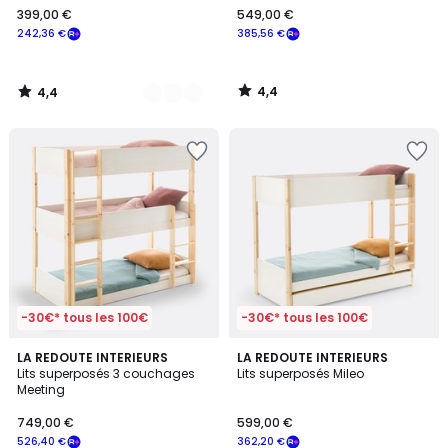
399,00 €
549,00 €
€
242,36 €
385,56 €
souscrivez
à
notre
4,4
4,4
programme
/
/
5
5
pour
payer
à
la
place
242,36
€.
-30€* tous les 100€
-30€* tous les 100€
4,5
4,9
2
LA REDOUTE INTERIEURS
LA REDOUTE INTERIEURS
/ 5
/ 5
Lits superposés 3 couchages
Lits superposés Mileo
Couleurs
Meeting
749,00 €
599,00 €
526,40 €
362,20 €