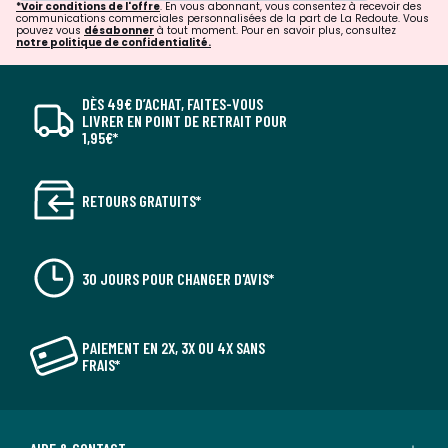
*Voir conditions de l'offre
. En vous abonnant, vous consentez à recevoir des
communications commerciales personnalisées de la part de La Redoute. Vous
pouvez vous
désabonner
à tout moment. Pour en savoir plus, consultez
notre politique de confidentialité.
DÈS 49€ D’ACHAT, FAITES-VOUS
LIVRER EN POINT DE RETRAIT POUR
1,95€*
RETOURS GRATUITS*
30 JOURS POUR CHANGER D'AVIS*
PAIEMENT EN 2X, 3X OU 4X SANS
FRAIS*