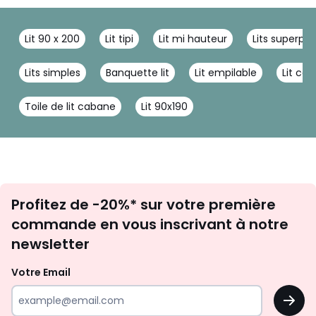
Lit 90 x 200
Lit tipi
Lit mi hauteur
Lits superpo
Lits simples
Banquette lit
Lit empilable
Lit ca
Toile de lit cabane
Lit 90x190
Inscription
Profitez de -20%* sur votre première
newsletter
commande en vous inscrivant à notre
newsletter
Votre Email
OK