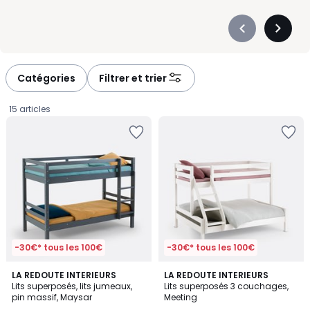
Précédent
Suivan
-
-
défiler
défiler
à
à
Catégories
Filtrer et trier
gauche
droite
15 articles
-30€* tous les 100€
-30€* tous les 100€
4,4
4,4
2
LA REDOUTE INTERIEURS
LA REDOUTE INTERIEURS
/ 5
/ 5
Lits superposés, lits jumeaux,
Lits superposés 3 couchages,
Couleurs
pin massif, Maysar
Meeting
399,00