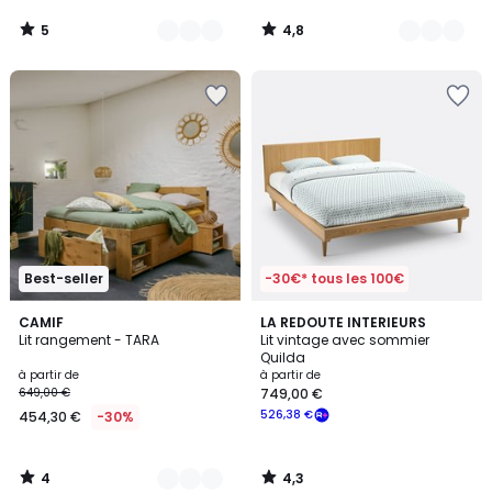
5
4,8
/
/
5
5
Best-seller
-30€* tous les 100€
4
4,3
3
CAMIF
LA REDOUTE INTERIEURS
/
/ 5
Lit rangement - TARA
Lit vintage avec sommier
Couleurs
5
Quilda
à partir de
à partir de
649,00 €
749,00 €
526,38 €
454,30 €
-30%
4
4,3
/
/