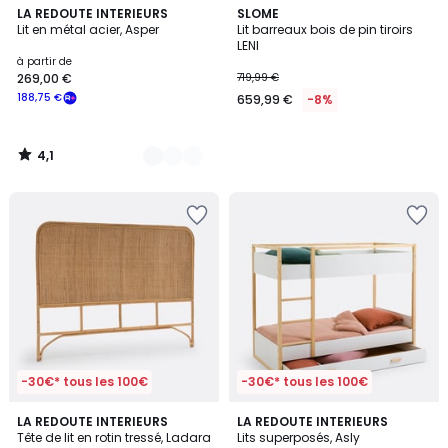
4,1
2
LA REDOUTE INTERIEURS
SLOME
/ 5
Lit en métal acier, Asper
Lit barreaux bois de pin tiroirs
Couleurs
LENI
à partir de
269,00 €
719,99 €
188,75 €
659,99 €
-8%
4,1
/
5
-30€* tous les 100€
-30€* tous les 100€
4,4
5
LA REDOUTE INTERIEURS
LA REDOUTE INTERIEURS
/ 5
/
Tête de lit en rotin tressé, Ladara
Lits superposés, Asly