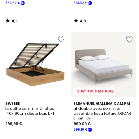
386,52 €
351,52 €
4,1
4,8
/
/
5
5
-30€* tous les 100€
5
4,8
2
SWEEEK
2
EMMANUEL GALLINA X AM.PM
/
/ 5
Lit coffre sommier à lattes
Lit double avec sommier
Couleurs
Couleurs
5
140x190cm décor bois LIFT
assemblé, tissu texturé, OSCAR
à partir de
299,99 €
990,00 €
695,10 €