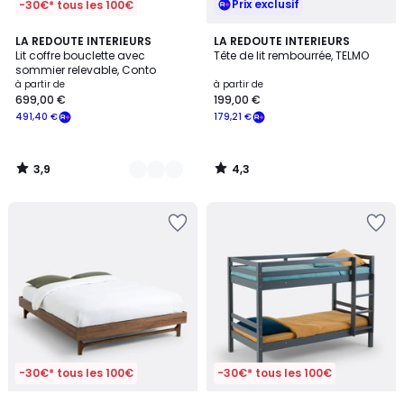
Prix exclusif
-30€* tous les 100€
3,9
4,3
2
LA REDOUTE INTERIEURS
LA REDOUTE INTERIEURS
/ 5
/ 5
Lit coffre bouclette avec
Tête de lit rembourrée, TELMO
Couleurs
sommier relevable, Conto
à partir de
à partir de
699,00 €
199,00 €
491,40 €
179,21 €
3,9
4,3
/
/
5
5
-30€* tous les 100€
-30€* tous les 100€