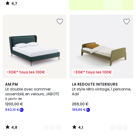
4,7
/
5
-30€* tous les 100€
-30€* tous les 100€
4,8
4,1
2
AM.PM
4
LA REDOUTE INTERIEURS
/ 5
/ 5
Lit double avec sommier
Lit style rétro vintage, 1 personne,
Couleurs
Couleurs
assemblé, en velours, JABOTE
Adil
à partir de
1200,00 €
269,00 €
842,10 €
189,86 €
4,8
4,1
/
/
5
5