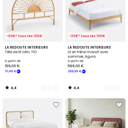
-30€* tous les 100€
-30€* tous les 100€
4,4
4,4
2
LA REDOUTE INTERIEURS
2
LA REDOUTE INTERIEURS
/ 5
/ 5
Tête de lit rotin, TIO
Lit en frêne massif avec
Couleurs
Couleurs
sommier, Agura
à partir de
à partir de
159,00 €
569,00 €
111,46 €
399,96 €
4,4
4,4
/
/
5
5