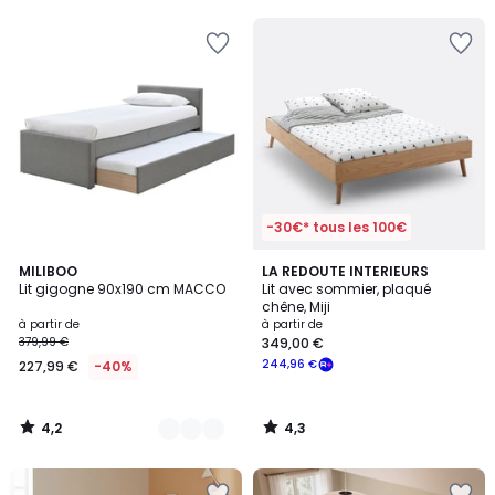
5
-30€* tous les 100€
4,2
4,3
3
MILIBOO
LA REDOUTE INTERIEURS
/ 5
/ 5
Lit gigogne 90x190 cm MACCO
Lit avec sommier, plaqué
Couleurs
chêne, Miji
à partir de
à partir de
379,99 €
349,00 €
244,96 €
227,99 €
-40%
4,2
4,3
/
/
5
5