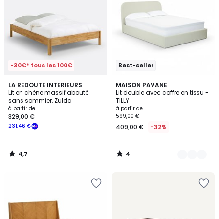
-30€* tous les 100€
Best-seller
4,7
4
LA REDOUTE INTERIEURS
3
MAISON PAVANE
/ 5
/
Lit en chêne massif abouté
Lit double avec coffre en tissu -
Couleurs
5
sans sommier, Zulda
TILLY
à partir de
à partir de
329,00 €
599,00 €
231,46 €
409,00 €
-32%
4,7
4
/
/
5
5