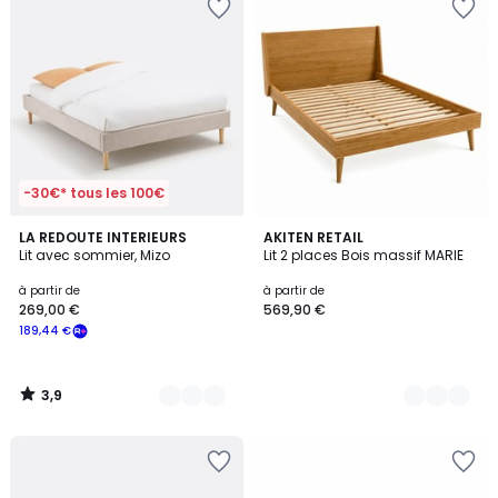
-30€* tous les 100€
3,9
2
LA REDOUTE INTERIEURS
2
AKITEN RETAIL
/ 5
Lit avec sommier, Mizo
Lit 2 places Bois massif MARIE
Couleurs
Couleurs
à partir de
à partir de
269,00 €
569,90 €
189,44 €
3,9
/
5