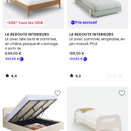
Prix exclusif
-30€* tous les 100€
4,4
4,2
LA REDOUTE INTERIEURS
3
LA REDOUTE INTERIEURS
/ 5
/ 5
Lit avec tête de lit et sommier,
Lit avec sommier, empilable, en
Couleurs
en chêne, plaqué et cannage
pin massif, PYLA
de rotin, MADARA
à partir de
649,00 €
199,00 €
455,86 €
149,82 €
4,4
4,2
/
/
5
5