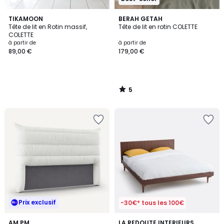
5
TIKAMOON
BERAH GETAH
/
Tête de lit en Rotin massif,
Tête de lit en rotin COLETTE
5
COLETTE
à partir de
à partir de
89,00 €
179,00 €
5
/
5
Prix exclusif
-30€* tous les 100€
3,8
AM.PM
LA REDOUTE INTERIEURS