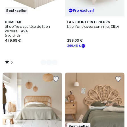
Prix exclusif
Best-seller
5
5
HOMIFAB
LA REDOUTE INTERIEURS
/
Lit coffre avec tête de lit en
Lit enfant, avec sommier, DILLA
Couleurs
5
velours - AVA
à partir de
479,99 €
299,00 €
269,48 €
5
/
5
Best-seller