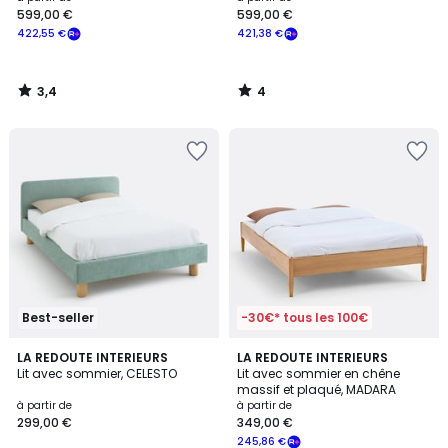
599,00 €
599,00 €
à
422,55 €
421,38 €
partir
de
599,00
3,4
4
€
/
/
5
5
souscrivez
à
notre
programme
pour
payer
à
la
place
422,55
€.
Best-seller
-30€* tous les 100€
4,8
3
LA REDOUTE INTERIEURS
LA REDOUTE INTERIEURS
/ 5
Lit avec sommier, CELESTO
Lit avec sommier en chêne
Couleurs
massif et plaqué, MADARA
à partir de
à partir de
299,00 €
349,00 €
245,86 €