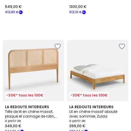
en noyer, SLICE
549,00 €
1300,00 €
412,80 €
912,10 €
-30€* tous les 100€
-30€* tous les 100€
4,8
4,6
LA REDOUTE INTERIEURS
LA REDOUTE INTERIEURS
/ 5
/ 5
Tête de lit en chêne massif,
Lit en chêne massif abouté
plaqué et cannage de rotin,
avec sommier, Zulda
MADARA
à partir de
à partir de
349,00 €
399,00 €