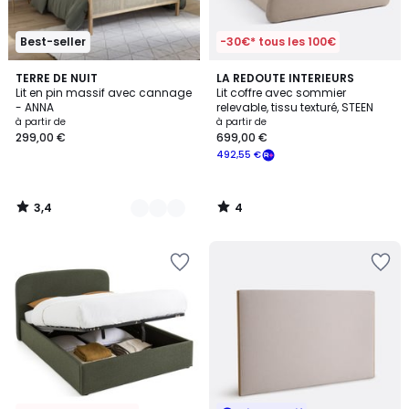
Best-seller
-30€* tous les 100€
3,4
4
3
TERRE DE NUIT
LA REDOUTE INTERIEURS
/ 5
/
Lit en pin massif avec cannage
Lit coffre avec sommier
Couleurs
5
- ANNA
relevable, tissu texturé, STEEN
à partir de
à partir de
299,00 €
699,00 €
492,55 €
3,4
4
/
/
5
5