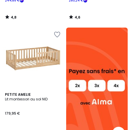
244,65 €
280,24 €
4,8
4,6
/
/
5
5
Alma
payez
sans
frais
PETITE AMELIE
Lit montessori au sol NID
179,95 €