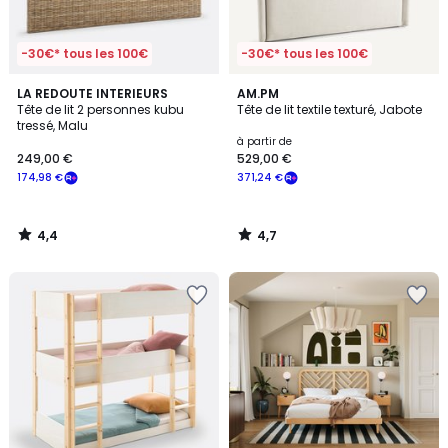
-30€* tous les 100€
-30€* tous les 100€
4,4
4,7
LA REDOUTE INTERIEURS
AM.PM
/ 5
/ 5
Tête de lit 2 personnes kubu
Tête de lit textile texturé, Jabote
tressé, Malu
à partir de
249,00 €
529,00 €
174,98 €
371,24 €
4,4
4,7
/
/
5
5