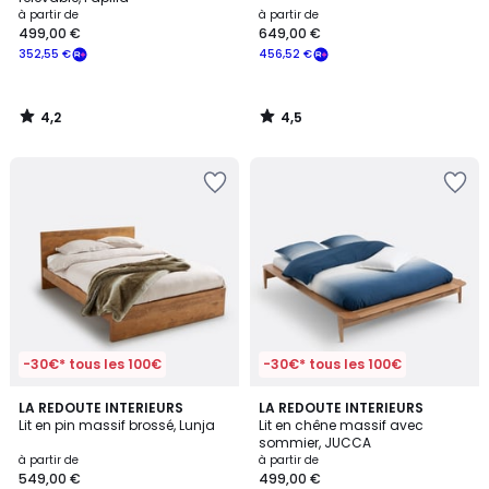
à partir de
à partir de
499,00 €
649,00 €
352,55 €
456,52 €
4,2
4,5
/
/
5
5
-30€* tous les 100€
-30€* tous les 100€
4,1
4,8
LA REDOUTE INTERIEURS
LA REDOUTE INTERIEURS
/ 5
/ 5
Lit en pin massif brossé, Lunja
Lit en chêne massif avec
sommier, JUCCA
à partir de
à partir de
549,00 €
499,00 €