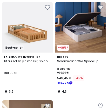
Best-seller
-40%*
3,2
4,3
LA REDOUTE INTERIEURS
BULTEX
/ 5
/ 5
Lit au sol en pin massif, Spidou
Sommier lit coffre, Space Up
à partir de
199,00 €
999,00 €
549,45 €
-45%
483,29 €
3,2
4,3
/
/
5
5