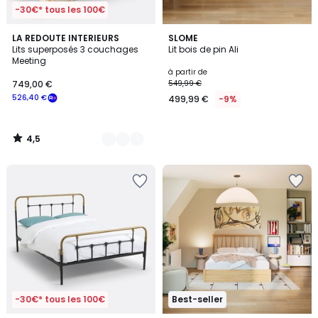
-30€* tous les 100€
4,5
2
LA REDOUTE INTERIEURS
SLOME
/ 5
Lits superposés 3 couchages
Lit bois de pin Ali
Couleurs
Meeting
à partir de
749,00 €
549,99 €
526,40 €
499,99 €
-9%
4,5
/
5
-30€* tous les 100€
Best-seller