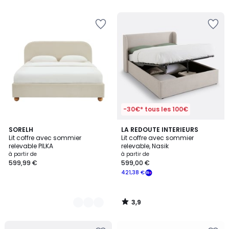
5
5
-30€* tous les 100€
3,9
4
SORELH
LA REDOUTE INTERIEURS
/ 5
Lit coffre avec sommier
Lit coffre avec sommier
Couleurs
relevable PILKA
relevable, Nasik
à partir de
à partir de
599,99 €
599,00 €
421,38 €
3,9
/
5