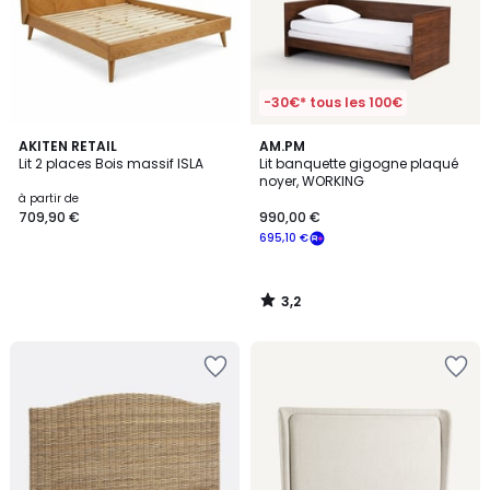
-30€* tous les 100€
3,2
AKITEN RETAIL
AM.PM
/ 5
Lit 2 places Bois massif ISLA
Lit banquette gigogne plaqué
noyer, WORKING
à partir de
709,90 €
990,00 €
695,10 €
3,2
/
5