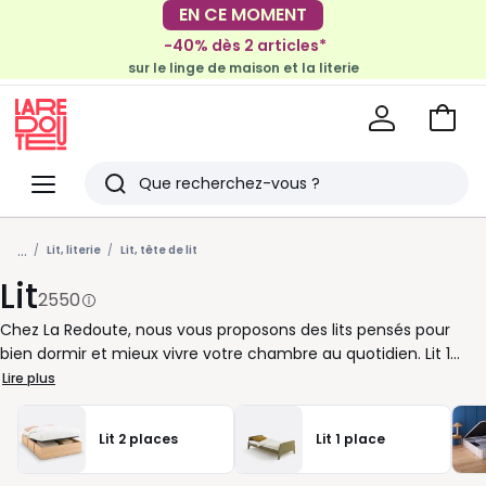
-40% dès 2 articles*
EN CE MOMENT
sur le linge de maison et la literie
-30€ tous les 100€*
sur le meuble & la déco
Voir
mon
La
panie
Redoute
Menu
Rechercher
Derniers
...
articles
Lit, literie
Lit, tête de lit
Lit
vus
2550
Chez La Redoute, nous vous proposons des lits pensés pour
bien dormir et mieux vivre votre chambre au quotidien. Lit 1
place pour une chambre d’enfant, lit 2 places pour une suite
Lire plus
parentale, modèle avec rangement pour gagner de la place ou
tête de lit marquée pour structurer l’espace : à chacun sa
Lit 2 places
Lit 1 place
solution. Bois clair, tissu, métal, lignes sobres ou esprit plus déco,
le lit donne le ton de la pièce tout en répondant à vos