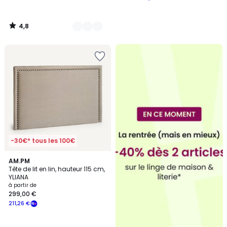
4,8
/
5
-30€* tous les 100€
4,7
AM.PM
/ 5
Tête de lit en lin, hauteur 115 cm,
YLIANA
à partir de
299,00 €
211,26 €