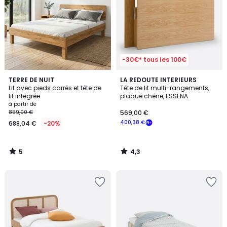
-30€* tous les 100€
5
4,3
TERRE DE NUIT
LA REDOUTE INTERIEURS
/
/ 5
Lit avec pieds carrés et tête de
Tête de lit multi-rangements,
5
lit intégrée
plaqué chêne, ESSENA
à partir de
859,00 €
569,00 €
400,38 €
688,04 €
-20%
5
4,3
/
/
5
5