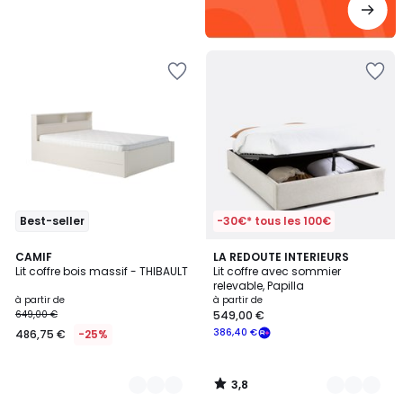
Best-seller
-30€* tous les 100€
3,8
2
CAMIF
2
LA REDOUTE INTERIEURS
/ 5
Lit coffre bois massif - THIBAULT
Lit coffre avec sommier
Couleurs
Couleurs
relevable, Papilla
à partir de
à partir de
649,00 €
549,00 €
386,40 €
486,75 €
-25%
3,8
/