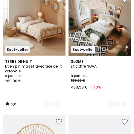
Best-seller
Best-seller
2,6
2
TERRE DE NUIT
3
SLOME
/ 5
Lit en pin massif avec tête de lit
Lit coffre NOVA
Couleurs
Couleurs
arrondie
à partir de
à partir de
289,00 €
539,99 €
489,99 €
-10%
2,6
/
5