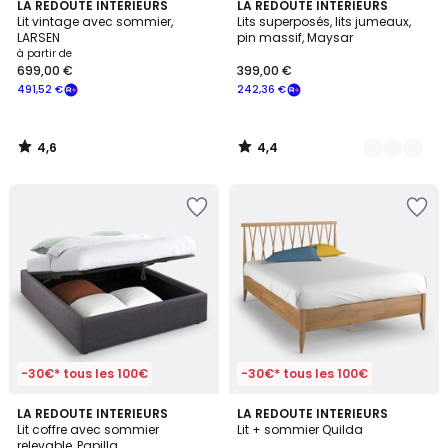
4,6
4,4
LA REDOUTE INTERIEURS
2
LA REDOUTE INTERIEURS
/ 5
/ 5
Lit vintage avec sommier,
Lits superposés, lits jumeaux,
Couleurs
LARSEN
pin massif, Maysar
à partir de
699,00 €
399,00 €
491,52 €
242,36 €
4,6
4,4
/
/
5
5
-30€* tous les 100€
-30€* tous les 100€
4,2
4,5
LA REDOUTE INTERIEURS
LA REDOUTE INTERIEURS
/ 5
/ 5
Lit coffre avec sommier
Lit + sommier Quilda
relevable, Papilla