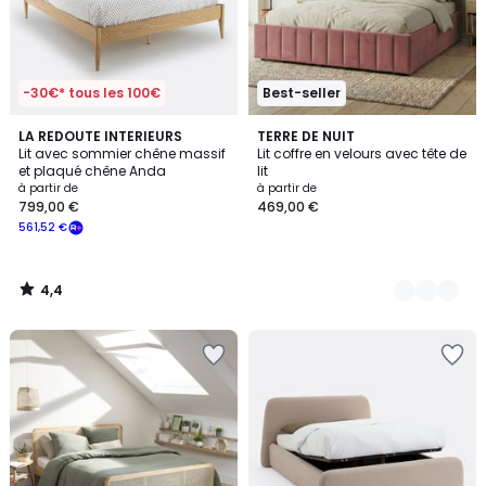
-30€* tous les 100€
Best-seller
4,4
LA REDOUTE INTERIEURS
4
TERRE DE NUIT
/ 5
Lit avec sommier chêne massif
Lit coffre en velours avec tête de
Couleurs
et plaqué chêne Anda
lit
à partir de
à partir de
799,00 €
469,00 €
561,52 €
4,4
/
5