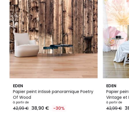
EDEN
EDEN
Papier peint intissé panoramique Poetry
Papier pei
Of Wood
Vintage et
à partir de
à partir de
38,90 €
3
42,99 €
-30%
42,99 €