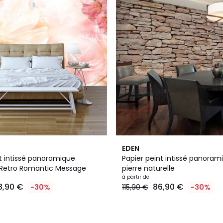
EDEN
nt intissé panoramique
Papier peint intissé panoram
 Retro Romantic Message
pierre naturelle
à partir de
8,90 €
86,90 €
-30%
115,90 €
-30%