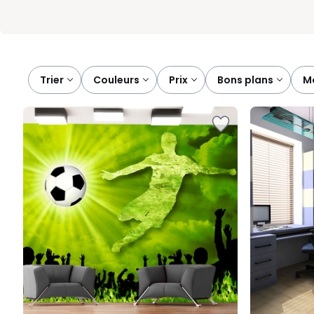
Trier
couleurs
prix
bons plans