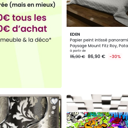
EDEN
Papier peint intissé panoram
Paysage Mount Fitz Roy, Pata
Argentina
à partir de
86,90 €
115,90 €
-30%