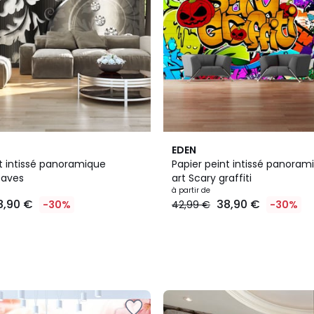
EDEN
nt intissé panoramique
Papier peint intissé panoram
eaves
art Scary graffiti
à partir de
8,90 €
38,90 €
-30%
42,99 €
-30%