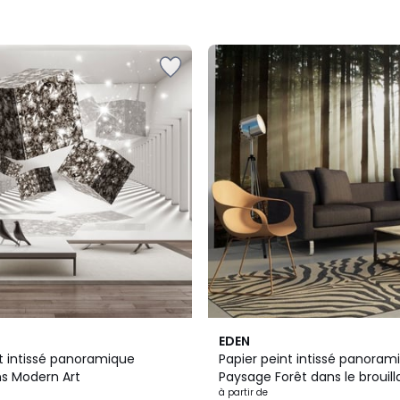
EDEN
nt intissé panoramique
Papier peint intissé panoram
ns Modern Art
Paysage Forêt dans le brouill
matin
à partir de