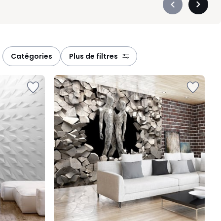
Précédent
Suivan
-
-
défiler
défiler
à
à
gauche
droite
catégories
plus de filtres