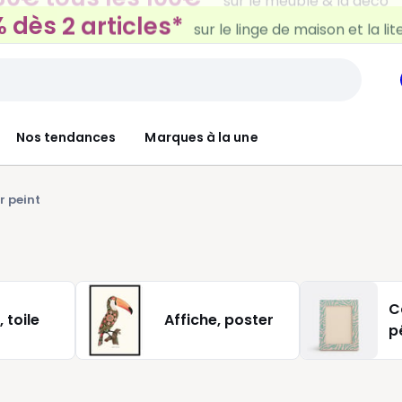
 dès 2 articles*
sur le linge de maison et la lit
Nos tendances
Marques à la une
r peint
C
 toile
Affiche, poster
p