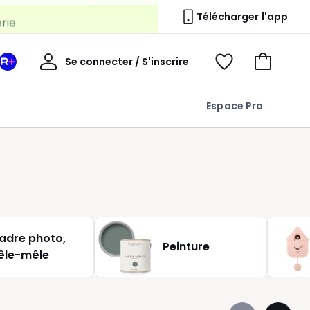
erie
Télécharger l'app
Mon
Se connecter / S'inscrire
Mon
Voir
Voir
compte
espace
mes
mon
La
favoris
panier
Espace Pro
Redoute
+
adre photo,
Peinture
êle-mêle