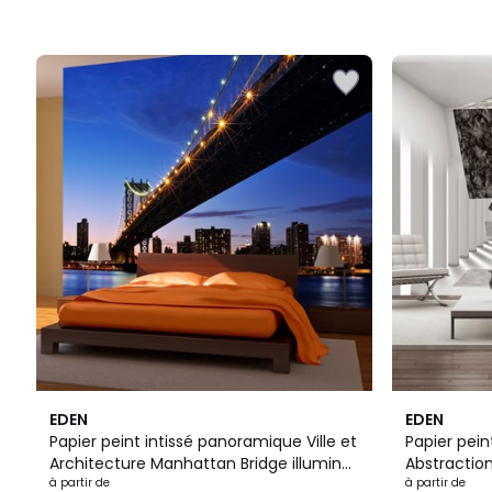
EDEN
EDEN
Papier peint intissé panoramique Ville et
Papier pei
Architecture Manhattan Bridge illuminé
Abstractio
la nuit
à partir de
à partir de