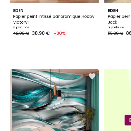
EDEN
EDEN
Papier peint intissé panoramique Hobby
Papier pei
Victory!
Jack
Prix
à partir de
à partir de
38,90 €
8
42,99 €
-30%
115,90 €
à
partir
de
38,90
€
au
lieu
de
42,99
€
30%
de
réduction
appliquée.