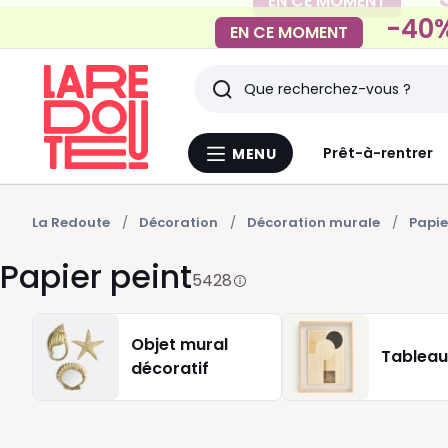
-40%
EN CE MOMENT
Rechercher
Derniers
Prêt-à-rentrer
MENU
Menu
articles
La
Redoute
vus
La Redoute
Décoration
Décoration murale
Papie
Papier peint
5428
Objet mural
Tableau,
décoratif