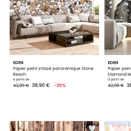
EDEN
EDEN
Papier peint intissé panoramique Stone
Papier pei
Beach
Diamond l
à partir de
à partir de
38,90 €
3
42,99 €
-30%
42,99 €