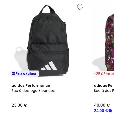
Prix exclusif
-25€* tous
4,7
4,6
adidas Performance
adidas Pe
/ 5
/ 5
Sac à dos logo 3 bandes
Sac à dos 
23,00
23,00 €
40,00 €
€.
24,00 €