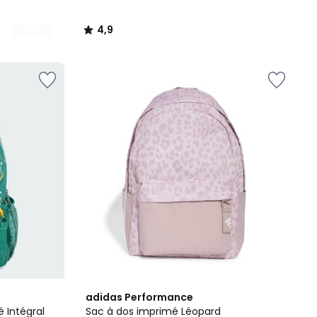
4,9
/
5
5
adidas Performance
/
 Intégral
Sac à dos imprimé Léopard