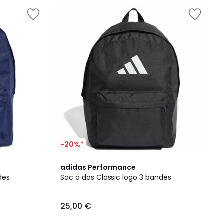
-20%*
4,9
adidas Performance
/ 5
des
Sac à dos Classic logo 3 bandes
25,00 €