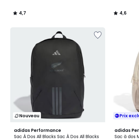
4,7
4,6
/
/
5
5
Nouveau
Prix excl
adidas Performance
adidas Pe
Sac À Dos All Blacks Sac À Dos All Blacks
Sac à dos