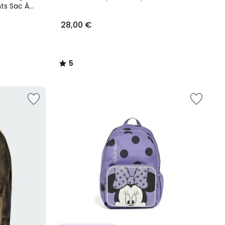
5
ts Sac À
ral Snack
28,00 €
5
/
5