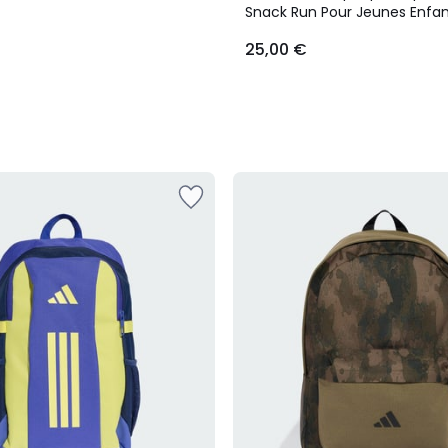
Snack Run Pour Jeunes Enfan
Dos Graphique Imprimé Intég
25,00 €
Run Pour Jeunes Enfants