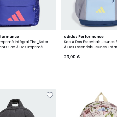
2
rformance
adidas Performance
Couleurs
mprimé Intégral Tiro_Nster
Sac À Dos Essentials Jeunes 
ants Sac À Dos Imprimé
À Dos Essentials Jeunes Enfa
ro_Nster Jeunes Enfants
23,00 €