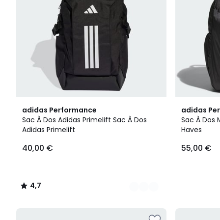
6
4,7
2
adidas Performance
adidas Pe
Couleurs
/ 5
Couleurs
Sac À Dos Adidas Primelift Sac À Dos
Sac À Dos 
Adidas Primelift
Haves
40,00 €
55,00 €
4,7
/
5