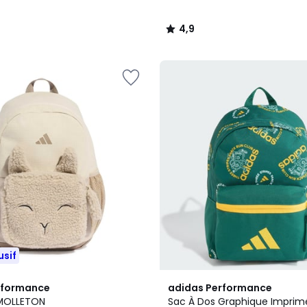
4,9
/
5
usif
rformance
adidas Performance
 MOLLETON
Sac À Dos Graphique Imprimé