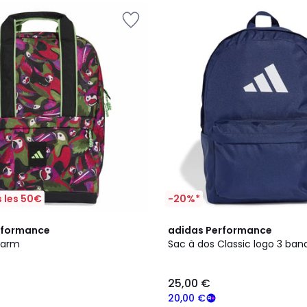
 les 50€
-20%*
4
4,9
rformance
adidas Performance
Couleurs
/ 5
Farm
Sac à dos Classic logo 3 ban
25,00 €
20,00 €