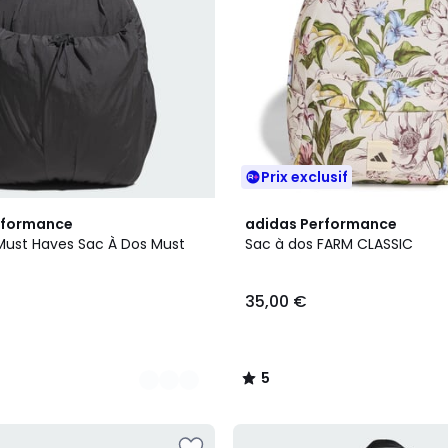
Prix exclusif
5
rformance
adidas Performance
/
Must Haves Sac À Dos Must
Sac à dos FARM CLASSIC
5
35,00 €
5
/
5