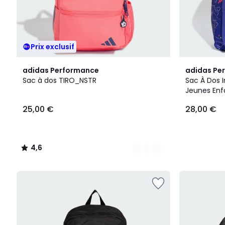
Prix exclusif
2
4,6
adidas Performance
adidas Pe
Couleurs
/ 5
Sac à dos TIRO_NSTR
Sac À Dos I
Jeunes Enf
Intégral Ti
25,00 €
28,00 €
4,6
/
5