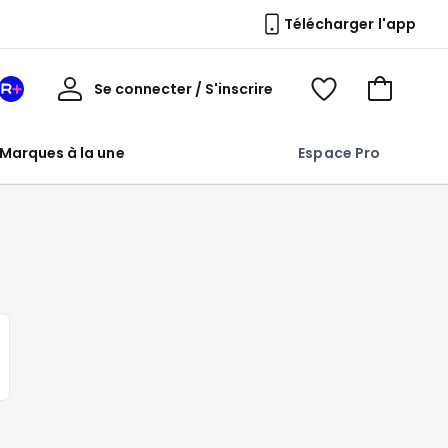
Télécharger l'app
Mon
Se connecter / S'inscrire
Mon
Voir
Voir
compte
espace
mes
mon
La
favoris
panier
Marques à la une
Espace Pro
Redoute
+