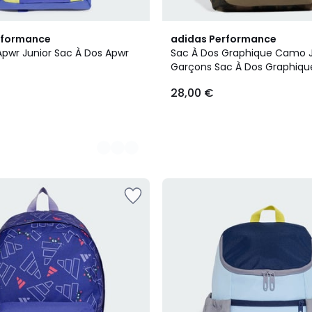
rformance
adidas Performance
Apwr Junior Sac À Dos Apwr
Sac À Dos Graphique Camo J
Garçons Sac À Dos Graphiq
Junior Garçons
28,00 €