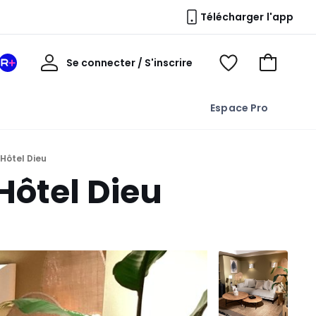
Télécharger l'app
Mon
Se connecter / S'inscrire
Mon
Voir
Voir
compte
espace
mes
mon
La
favoris
panier
Espace Pro
Redoute
+
Hôtel Dieu
ôtel Dieu