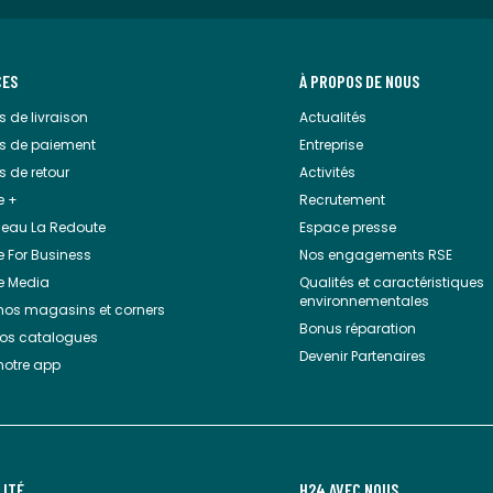
CES
À PROPOS DE NOUS
 de livraison
Actualités
s de paiement
Entreprise
 de retour
Activités
e +
Recrutement
eau La Redoute
Espace presse
 For Business
Nos engagements RSE
e Media
Qualités et caractéristiques
environnementales
 nos magasins et corners
Bonus réparation
nos catalogues
Devenir Partenaires
notre app
LITÉ
H24 AVEC NOUS