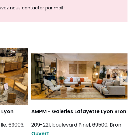
vez nous contacter par mail :
 Lyon
AMPM - Galeries Lafayette Lyon Bron
La 
Laf
le, 69003,
209-221, boulevard Pinel, 69500, Bron
209
Ouvert
Ouv