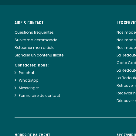
AIDE & CONTACT
LES SERVI
Questions fréquentes
Nos modes
Suivre ma commande
Nos mode
Retourner mon article
Nos modes
Signaler un contenu illicite
La Redout
Carte Cad
Contactez-nous :
La Redoute
Par chat
La Redout
WhatsApp
Retrouver
Messenger
Recevoir 
Formulaire de contact
Découvrir 
MODES DE PAIEMENT
ACCESSIBI