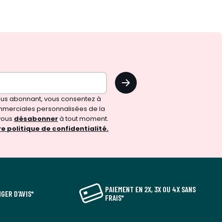
OK
vous abonnant, vous consentez à
merciales personnalisées de la
vous
désabonner
à tout moment.
e politique de confidentialité.
PAIEMENT EN 2X, 3X OU 4X SANS
GER D'AVIS*
FRAIS*