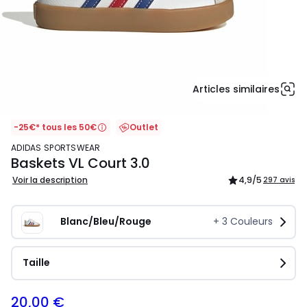
Articles similaires
-25€* tous les 50€
Outlet
ADIDAS SPORTSWEAR
Baskets VL Court 3.0
Voir la description
4,9
/5
297 avis
Blanc/Bleu/Rouge
+
3
Couleurs
Taille
20,00 €
40,00