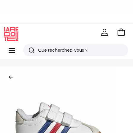
Mondial Relay
Livraison en Locker
pour vos petits articles
EN CE MOMENT
-20% dès 39€*
sur la mode
Voir
mon
La
panie
Redoute
Menu
Rechercher
Derniers
articles
vus