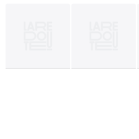
Couleurs
Blanc/Bleu/Rouge, Blanc/Noir, Noir/Blanc,
Silver Metallic / Core Black / Light Solid Grey
Tailles
19, 20, 21, 22, 23, 23 1/2, 24, 25, 25 1/2, 26, 26 1/2, 27
Caractéristiques environnementales de l’emballage
En savoir plus sur nos emballages