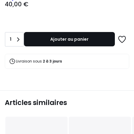
40,00 €
€
souscrivez
à
notre
programme
pour
Quantité
1
Ajouter au panier
payer
Ajoute
à
à
la
une
place
liste
Livraison sous
2 à 3 jours
20,00
€.
Articles similaires