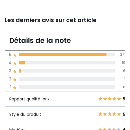
Les derniers avis sur cet article
4,9
Détails de la note
(297)
moyenne des avis
5
271
dans toutes les
4
19
langues
3
6
Informations,
2
1
La Redoute s'engage
1
0
Rapport
5
271
5
qualité-prix
4
19
Rapport qualité-prix
5
3
6
Style du produit
5
2
Style du produit
5
1
1
0
Matière
4
Matière
4