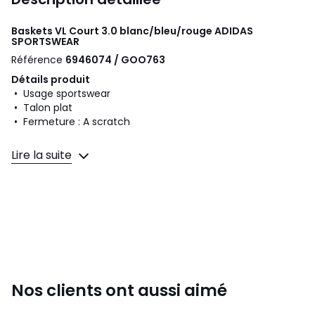
Baskets VL Court 3.0 blanc/bleu/rouge
ADIDAS
SPORTSWEAR
Référence
6946074 / GOO763
Détails produit
• Usage sportswear
• Talon plat
• Fermeture : A scratch
Composition et Entretien
Lire la suite
• Dessus/Tige : 50% autres matériaux, 50% cuir
• Doublure : 100% textile
• Semelle intérieure : 100% textile
• Semelle extérieure : 100% caoutchouc
Fiche produit relative aux qualités et caractéristiques
environnementales
• Origine de fabrication (piquage, montage, finition) :
Vietnam
Nos clients ont aussi aimé
Dernière mise à jour des informations : 02/04/2026