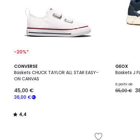
-20%*
4,4
2
CONVERSE
GEOX
/ 5
Couleurs
Baskets CHUCK TAYLOR ALL STAR EASY-
Baske
ON CANVAS
à partir de
45,00 €
3
65,00 €
36,00 €
4,4
/
5