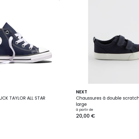
3
NEXT
Couleurs
UCK TAYLOR ALL STAR
Chaussures à double scratch
large
à partir de
20,00 €