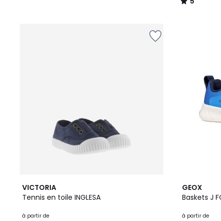
5
/
5
3
VICTORIA
GEOX
Couleurs
Tennis en toile INGLESA
Bask
à partir de
à partir de