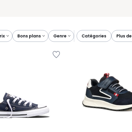
prix
bons plans
genre
catégories
plus de