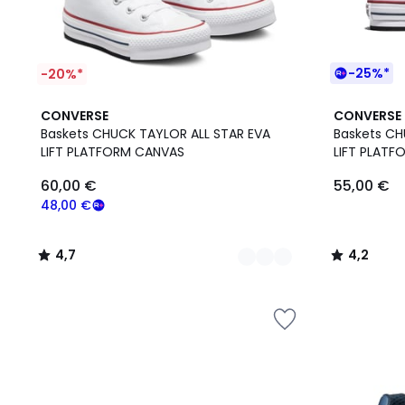
-25%*
-20%*
2
4,7
2
4,2
CONVERSE
CONVERSE
Couleurs
/ 5
Couleurs
/ 5
Baskets CHUCK TAYLOR ALL STAR EVA
Baskets CH
LIFT PLATFORM CANVAS
LIFT PLAT
60,00 €
55,00 €
48,00 €
4,7
4,2
/
/
5
5