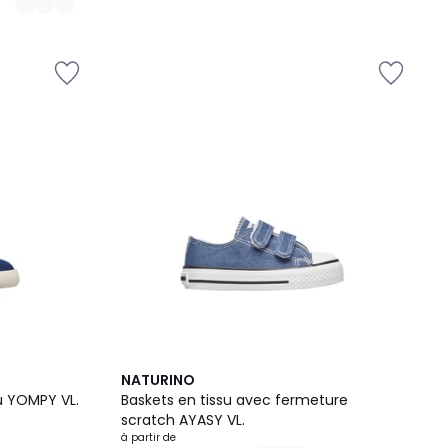
2
NATURINO
Couleurs
u YOMPY VL.
Baskets en tissu avec fermeture
scratch AYASY VL.
à partir de