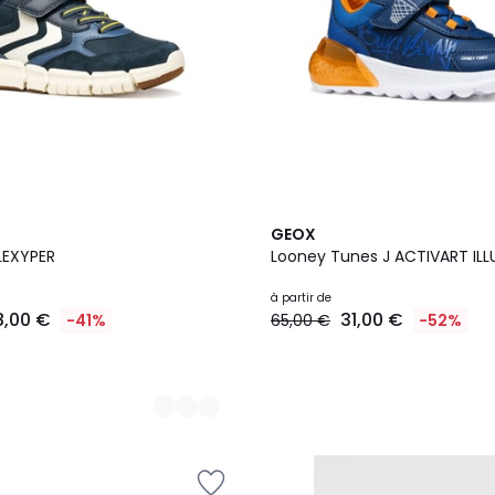
2
GEOX
Couleurs
ts J FLEXYPER
Looney Tunes J ACTIVAR
à partir de
8,00 €
31,00 €
-41%
65,00 €
-52%