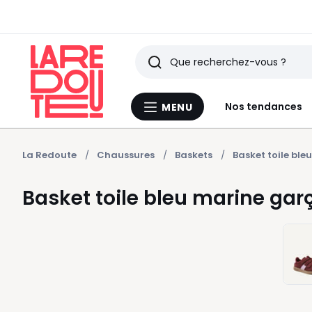
Rechercher
Derniers
Nos tendances
MENU
Menu
articles
La
Redoute
vus
La Redoute
Chaussures
Baskets
Basket toile bl
Basket toile bleu marine gar