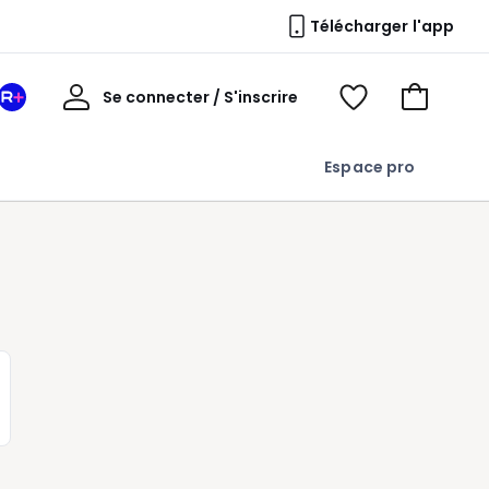
Télécharger l'app
Mon
Se connecter / S'inscrire
Mon
Voir
Voir
compte
espace
mes
mon
La
favoris
panier
Espace pro
Redoute
+