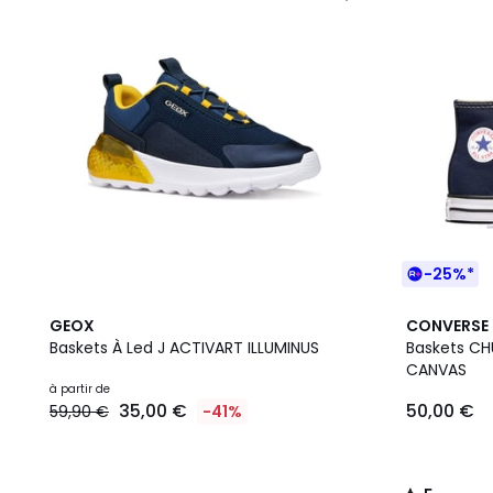
-25%*
5
GEOX
CONVERSE
/
Baskets À Led J ACTIVART ILLUMINUS
Baskets CH
5
CANVAS
à partir de
35,00 €
50,00 €
59,90 €
-41%