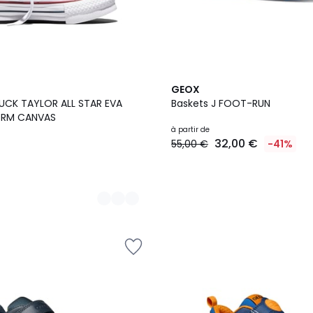
3
GEOX
Couleurs
UCK TAYLOR ALL STAR EVA
Baskets J FOOT-RUN
FORM CANVAS
à partir de
32,00 €
55,00 €
-41%