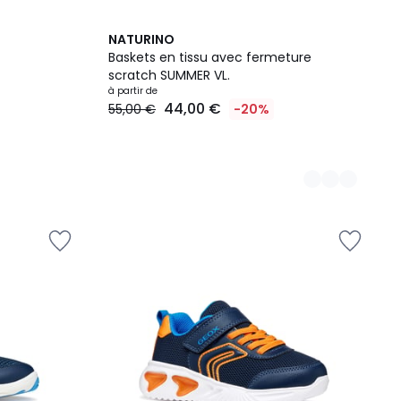
8
NATURINO
Couleurs
Baskets en tissu avec fermeture
scratch SUMMER VL.
à partir de
44,00 €
55,00 €
-20%