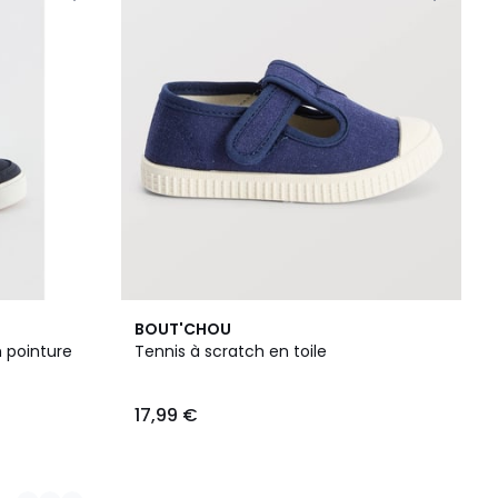
BOUT'CHOU
 pointure
Tennis à scratch en toile
17,99 €