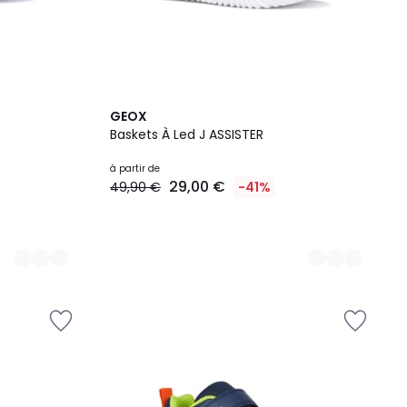
2
GEOX
Couleurs
Baskets À Led J ASSISTER
à partir de
29,00 €
49,90 €
-41%