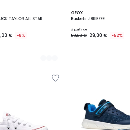
GEOX
UCK TAYLOR ALL STAR
Baskets J BRIEZEE
à partir de
1,00 €
29,00 €
-8%
59,90 €
-52%