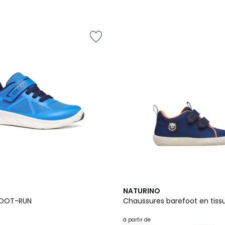
2
NATURINO
Couleurs
ets J FOOT-RUN
Chaussures barefoot en tiss
à partir de