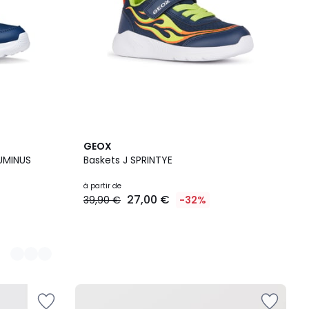
GEOX
T ILLUMINUS
Baskets J SPRINTYE
à partir de
27,00 €
39,90 €
-32%