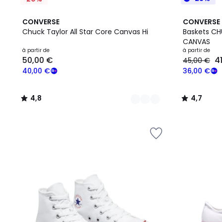
6
4,8
6
4,7
CONVERSE
CONVERSE
Couleurs
/ 5
Couleurs
/ 5
Chuck Taylor All Star Core Canvas Hi
Baskets CH
CANVAS
Prix
à partir de
à partir de
50,00 €
4
45,00 €
à
partir
40,00 €
36,00 €
de
50,00
4,8
4,7
€
/
/
souscrivez
5
5
à
notre
programme
pour
payer
à
la
place
40,00
€.