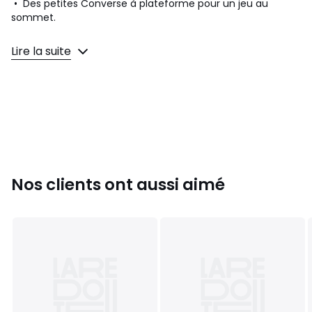
• Des petites Converse à plateforme pour un jeu au
sommet.
• Avec ce modèle pour le quotidien, votre enfant profite
Lire la suite
chaque jour d'un maximum de style en prenant de la
hauteur. Il est ultra-confortable pour rendre votre tout-
petit heureux, quel que soit le jeu ou le moment de la
journée. De plus, il est disponible en différentes couleurs
qui permettent à votre enfant de libérer son imagination
pour créer les plus belles tenues.
• Empeigne en toile résistante offrant le look et le confort
caractéristiques des Converse
Nos clients ont aussi aimé
• Mousse EVA pour une sensation de légèreté
• Plateforme surélevée pour plus de hauteur
• Étiquette de languette et plaque All Star emblématiques
• Semelle intérieure en mousse souple pour plus de
confort