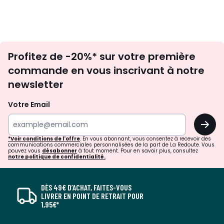
Inscription
Profitez de -20%* sur votre première
newsletter
commande en vous inscrivant à notre
newsletter
Votre Email
OK
*Voir conditions de l'offre
. En vous abonnant, vous consentez à recevoir des
communications commerciales personnalisées de la part de La Redoute. Vous
pouvez vous
désabonner
à tout moment. Pour en savoir plus, consultez
notre politique de confidentialité.
DÈS 49€ D’ACHAT, FAITES-VOUS
LIVRER EN POINT DE RETRAIT POUR
1,95€*