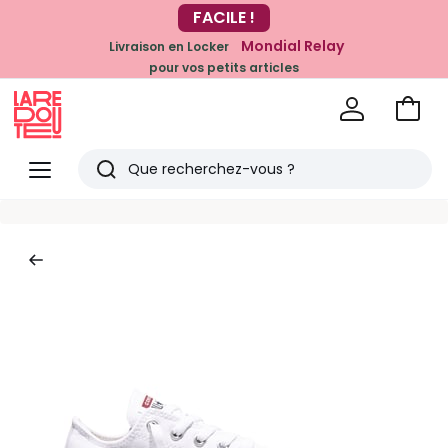
FACILE !
-20% dès 39€*
sur la mode
Mondial Relay
Livraison en Locker
pour vos petits articles
Voir
mon
La
panie
Redoute
Menu
Rechercher
Derniers
articles
vus