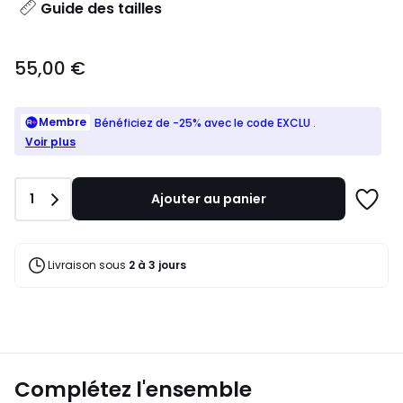
Guide des tailles
55,00
55,00 €
€.
Membre
Bénéficiez de -25% avec le code EXCLU
.
Voir plus
Quantité
1
Ajouter au panier
Ajoute
à
une
liste
Livraison sous
2 à 3 jours
Complétez l'ensemble