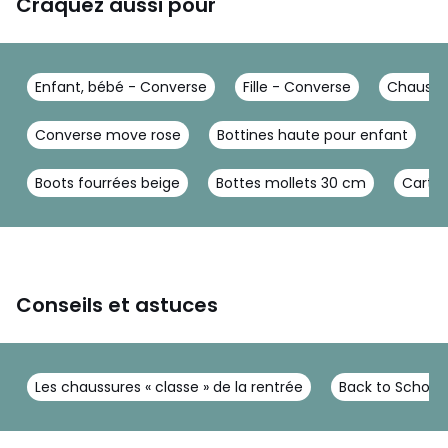
Craquez aussi pour
Enfant, bébé - Converse
Fille - Converse
Chaussu
Converse move rose
Bottines haute pour enfant
Boots fourrées beige
Bottes mollets 30 cm
Cartab
Conseils et astuces
Les chaussures « classe » de la rentrée
Back to School 