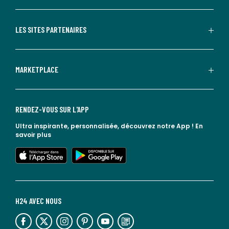
LES SITES PARTENAIRES
MARKETPLACE
RENDEZ-VOUS SUR L'APP
Ultra inspirante, personnalisée, découvrez notre App !
En
savoir plus
lien vers l'app store
lien vers google play
H24 AVEC NOUS
lien vers l'espace réseaux sociaux
lien vers l'espace réseaux sociaux
lien vers l'espace réseaux sociaux
lien vers l'espace réseaux sociaux
lien vers l'espace réseaux sociaux
lien vers le blog la redoute