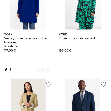
4
10
YOEK
YOEK
/
Veste /Blazer avec manches
Blazer imprimée animal
Couleurs
5
longues
à partir de
117,00 €
195,00 €
4
/
5