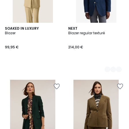
SOAKED IN LUXURY
2
NEXT
Blazer
Blazer regular texturé
Couleurs
99,95 €
214,00 €