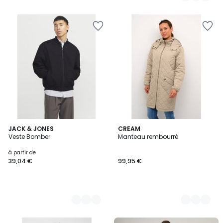
5
5
JACK & JONES
5
CREAM
Veste Bomber
Manteau rembourré
Couleurs
Couleurs
à partir de
39,04 €
99,95 €