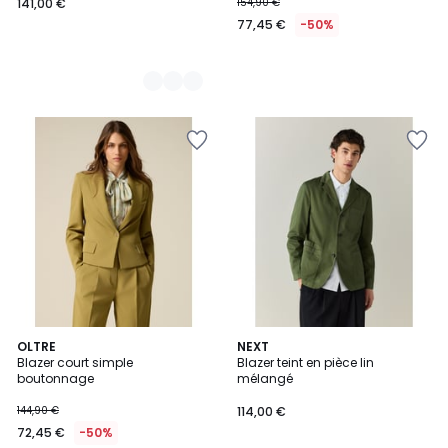
141,00 €
154,90 €
77,45 €
-50%
OLTRE
3
NEXT
Blazer court simple
Blazer teint en pièce lin
Couleurs
boutonnage
mélangé
144,90 €
114,00 €
72,45 €
-50%