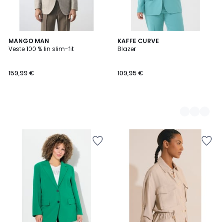
MANGO MAN
4
KAFFE CURVE
Veste 100 % lin slim-fit
Blazer
Couleurs
159,99 €
109,95 €