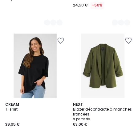
24,50 €
-50%
7
CREAM
6
NEXT
T-shirt
Blazer décontracté à manches
Couleurs
Couleurs
froncées
à partir de
39,95 €
63,00 €