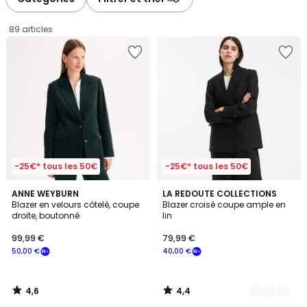
gauche
droite
89 articles
-25€* tous les 50€
-25€* tous les 50€
4,6
4,4
ANNE WEYBURN
4
LA REDOUTE COLLECTIONS
/ 5
/ 5
Blazer en velours côtelé, coupe
Blazer croisé coupe ample en
Couleurs
droite, boutonné
lin
99,99
99,99 €
79,99 €
€
50,00 €
40,00 €
souscrivez
à
notre
4,6
4,4
programme
/
/
5
5