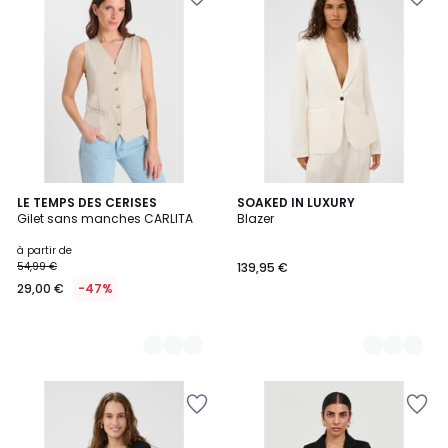
2
LE TEMPS DES CERISES
2
SOAKED IN LUXURY
Gilet sans manches CARLITA
Blazer
Couleurs
Couleurs
à partir de
54,99 €
139,95 €
29,00 €
-47%