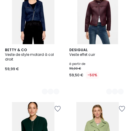
3
BETTY & CO
2
DESIGUAL
Veste de style motard à col
Veste effet cuir
Couleurs
Couleurs
droit
à partir de
59,99 €
119,00 €
59,50 €
-50%