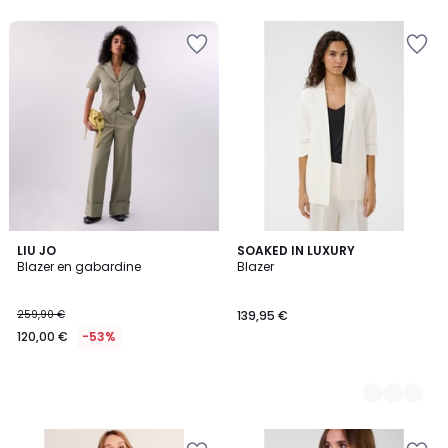
LIU JO
2
SOAKED IN LUXURY
Blazer en gabardine
Blazer
Couleurs
259,90 €
139,95 €
120,00 €
-53%