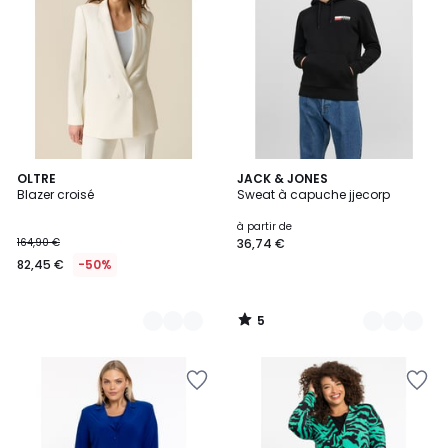
5
3
OLTRE
4
JACK & JONES
/
Blazer croisé
Sweat à capuche jjecorp
Couleurs
Couleurs
5
à partir de
164,90 €
36,74 €
82,45 €
-50%
5
/
5