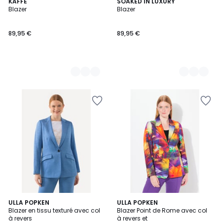
2
KAFFE
8
SOAKED IN LUXURY
Blazer
Blazer
Couleurs
Couleurs
89,95 €
89,95 €
3
ULLA POPKEN
ULLA POPKEN
Blazer en tissu texturé avec col
Blazer Point de Rome avec col
Couleurs
à revers
à revers et