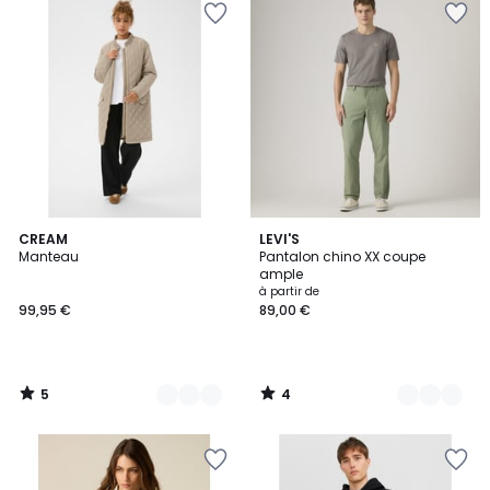
5
4
6
CREAM
4
LEVI'S
/
/
Manteau
Pantalon chino XX coupe
Couleurs
Couleurs
5
5
ample
à partir de
99,95 €
89,00 €
5
4
/
/
5
5