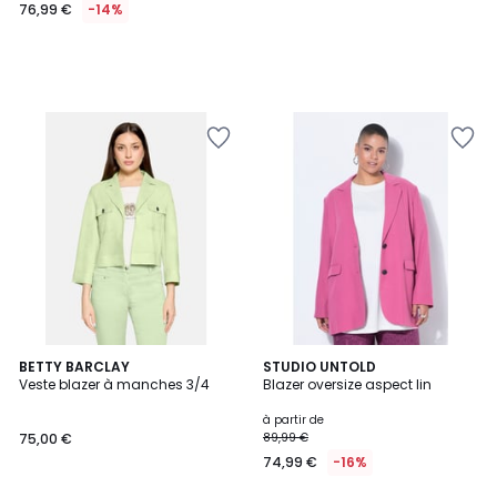
76,99 €
-14%
2
BETTY BARCLAY
2
STUDIO UNTOLD
Veste blazer à manches 3/4
Blazer oversize aspect lin
Couleurs
Couleurs
à partir de
75,00 €
89,99 €
74,99 €
-16%