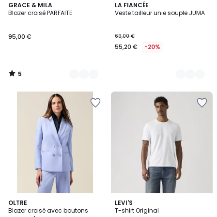
5
3
GRACE & MILA
2
LA FIANCÉE
/
Blazer croisé PARFAITE
Veste tailleur unie souple JUMA
Couleurs
Couleurs
5
95,00 €
69,00 €
55,20 €
-20%
5
/
5
4
2
OLTRE
8
LEVI'S
/
Blazer croisé avec boutons
T-shirt Original
Couleurs
Couleurs