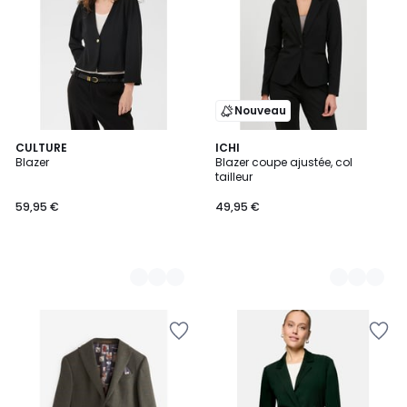
Nouveau
4
CULTURE
22
ICHI
Blazer
Blazer coupe ajustée, col
Couleurs
Couleurs
tailleur
59,95 €
49,95 €