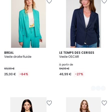
BREAL
5
LE TEMPS DES CERISES
Veste droite fluide
Veste OSCAR
Couleurs
à partir de
69,99 €
64,99 €
25,00 €
-64%
46,99 €
-27%