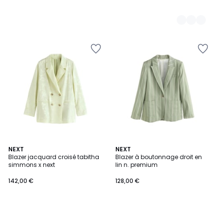
NEXT
NEXT
Blazer jacquard croisé tabitha
Blazer à boutonnage droit en
simmons x next
lin n. premium
142,00 €
128,00 €