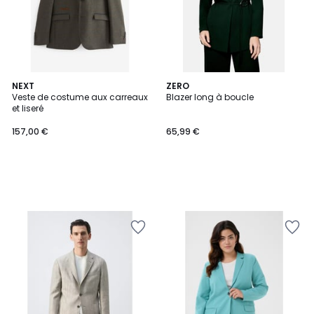
NEXT
ZERO
Veste de costume aux carreaux
Blazer long à boucle
et liseré
157,00 €
65,99 €