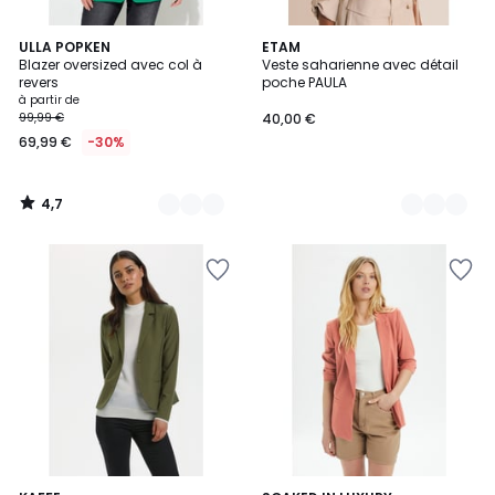
4,7
3
ULLA POPKEN
2
ETAM
/ 5
Blazer oversized avec col à
Veste saharienne avec détail
Couleurs
Couleurs
revers
poche PAULA
à partir de
99,99 €
40,00 €
69,99 €
-30%
4,7
/
5