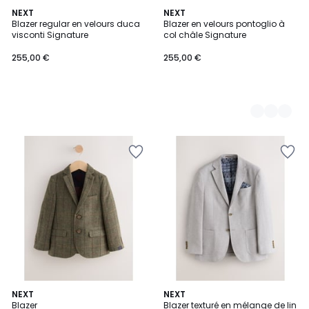
NEXT
4
NEXT
Blazer regular en velours duca
Blazer en velours pontoglio à
Couleurs
visconti Signature
col châle Signature
255,00 €
255,00 €
2
NEXT
6
NEXT
Blazer
Blazer texturé en mélange de lin