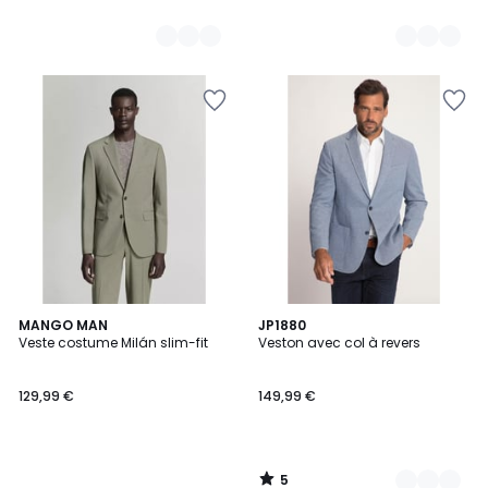
5
MANGO MAN
3
JP1880
/
Veste costume Milán slim-fit
Veston avec col à revers
Couleurs
5
129,99 €
149,99 €
5
/