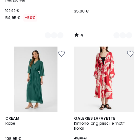
5
recouverts
109,90 €
35,00 €
54,95 €
-50%
4
/
5
8
CREAM
2
GALERIES LAFAYETTE
Robe
Kimono long priscille motif
Couleurs
Couleurs
floral
109,95 €
49,00 €