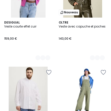
Nouveau
2
DESIGUAL
2
OLTRE
Veste courte effet cuir
Veste avec capuche et poches
Couleurs
Couleurs
159,00 €
143,00 €