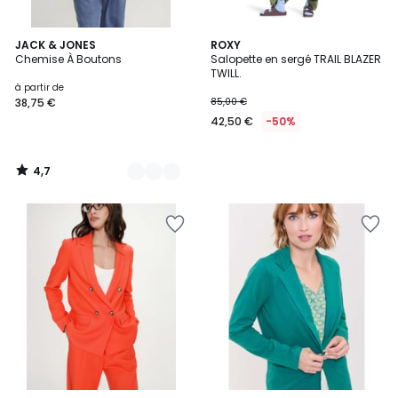
4,7
6
JACK & JONES
ROXY
/ 5
Chemise À Boutons
Salopette en sergé TRAIL BLAZER
Couleurs
TWILL.
à partir de
38,75 €
85,00 €
42,50 €
-50%
4,7
/
5