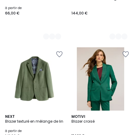
Couleurs
Couleurs
à partir de
66,00 €
144,00 €
5
NEXT
MOTIVI
Blazer texturé en mélange de lin
Blazer croisé
Couleurs
à partir de