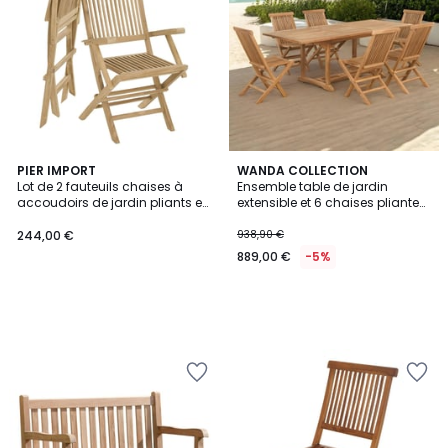
PIER IMPORT
WANDA COLLECTION
Lot de 2 fauteuils chaises à
Ensemble table de jardin
accoudoirs de jardin pliants en
extensible et 6 chaises pliantes
bois de teck brut massif
en teck massif
SUMMER
244,00 €
938,90 €
889,00 €
-5%