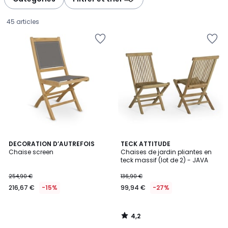
gauche
droite
45 articles
4,2
DECORATION D’AUTREFOIS
TECK ATTITUDE
/ 5
Chaise screen
Chaises de jardin pliantes en
teck massif (lot de 2) - JAVA
216,67
254,90 €
136,90 €
€
216,67 €
-15%
99,94 €
-27%
au
lieu
de
4,2
254,90
/
5