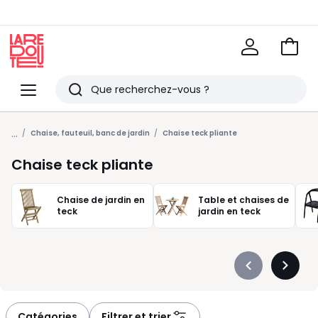
Voir
mon
La
panie
Redoute
Menu
Rechercher
Derniers
...
articles
Chaise, fauteuil, banc de jardin
Chaise teck pliante
vus
Chaise teck pliante
Chaise de jardin en
Table et chaises de
teck
jardin en teck
Précédent
Suivan
-
-
défiler
défiler
à
à
Catégories
Filtrer et trier