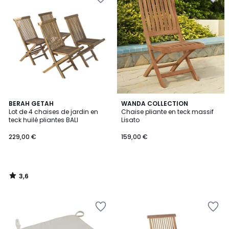
3,6
BERAH GETAH
WANDA COLLECTION
/ 5
Lot de 4 chaises de jardin en
Chaise pliante en teck massif
teck huilé pliantes BALI
Lisato
229,00 €
159,00 €
3,6
/
5