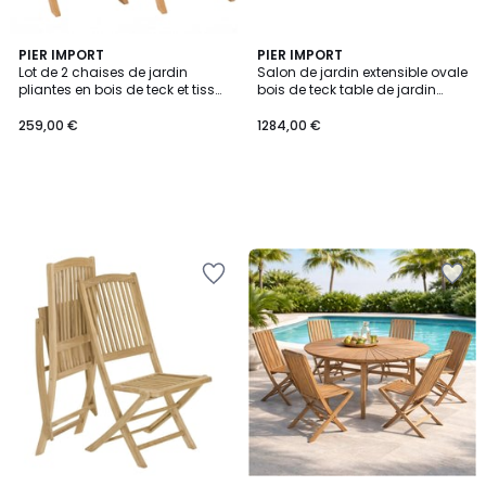
PIER IMPORT
PIER IMPORT
Lot de 2 chaises de jardin
Salon de jardin extensible ovale
pliantes en bois de teck et tissu
bois de teck table de jardin
textilène taupe SUMMER
150/200x90cm + 6 chaises
pliantes SUMMER
259,00 €
1284,00 €