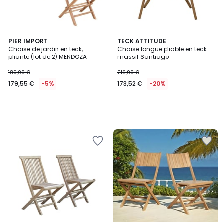
PIER IMPORT
TECK ATTITUDE
Chaise de jardin en teck,
Chaise longue pliable en teck
pliante (lot de 2) MENDOZA
massif Santiago
189,00 €
216,90 €
179,55 €
-5%
173,52 €
-20%