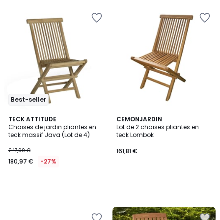
€
15%
de
réduction
appliquée.
Best-seller
TECK ATTITUDE
CEMONJARDIN
Chaises de jardin pliantes en
Lot de 2 chaises pliantes en
teck massif Java (Lot de 4)
teck Lombok
247,90 €
161,81 €
180,97 €
-27%