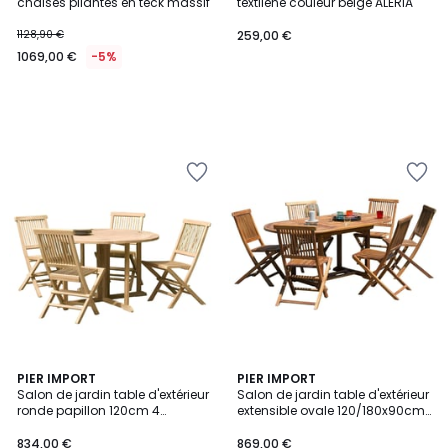
chaises pliantes en teck massif
textilène couleur beige ALERIA
1128,90 €
259,00 €
1069,00 €
-5%
PIER IMPORT
PIER IMPORT
Salon de jardin table d'extérieur
Salon de jardin table d'extérieur
ronde papillon 120cm 4
extensible ovale 120/180x90cm
chaises pliantes en bois de
6 chaises pliantes en bois de
teck SUMMER
teck huilé MACAO
834,00 €
869,00 €