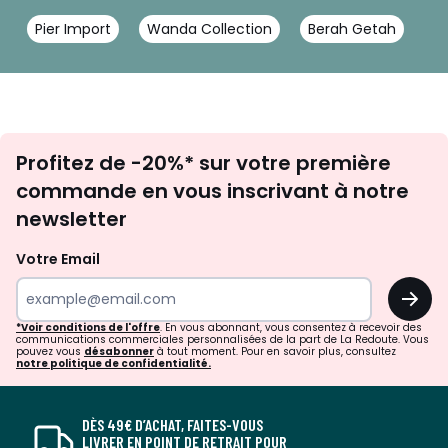
Pier Import
Wanda Collection
Berah Getah
Inscription
Profitez de -20%* sur votre première
newsletter
commande en vous inscrivant à notre
newsletter
Votre Email
OK
*Voir conditions de l'offre
. En vous abonnant, vous consentez à recevoir des
communications commerciales personnalisées de la part de La Redoute. Vous
pouvez vous
désabonner
à tout moment. Pour en savoir plus, consultez
notre politique de confidentialité.
DÈS 49€ D’ACHAT, FAITES-VOUS
LIVRER EN POINT DE RETRAIT POUR