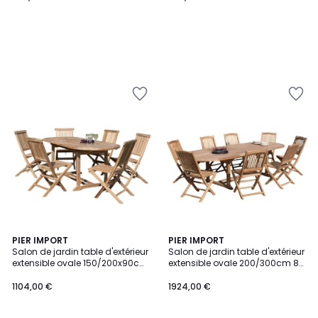
PIER IMPORT
PIER IMPORT
Salon de jardin table d'extérieur
Salon de jardin table d'extérieur
extensible ovale 150/200x90cm
extensible ovale 200/300cm 8
6 chaises pliantes en bois de
chaises pliantes en bois de
teck SUMMER
teck SUMMER
1104,00 €
1924,00 €