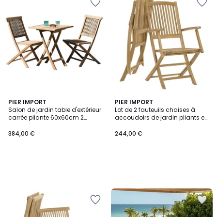
PIER IMPORT
PIER IMPORT
Salon de jardin table d'extérieur
Lot de 2 fauteuils chaises à
carrée pliante 60x60cm 2
accoudoirs de jardin pliants en
chaises pliantes en bois de
bois de teck massif SUMMER
teck SUMMER
384,00 €
244,00 €