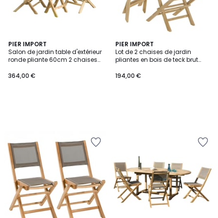
PIER IMPORT
PIER IMPORT
Salon de jardin table d'extérieur
Lot de 2 chaises de jardin
ronde pliante 60cm 2 chaises
pliantes en bois de teck brut
pliantes en bois de teck
massif SUMMER
SUMMER
364,00 €
194,00 €