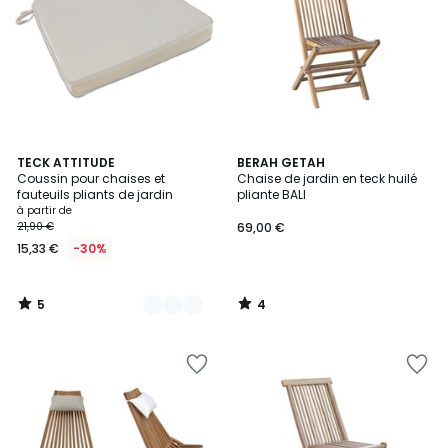
5
4
3
TECK ATTITUDE
BERAH GETAH
/
/
Coussin pour chaises et
Chaise de jardin en teck huilé
Couleurs
5
5
fauteuils pliants de jardin
pliante BALI
à partir de
21,90 €
69,00 €
15,33 €
-30%
5
4
/
/
5
5