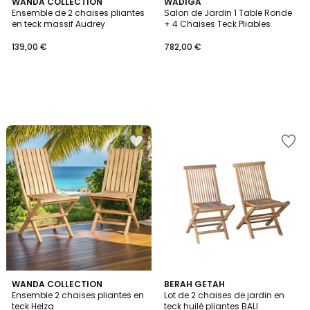
WANDA COLLECTION
WADIGA
Ensemble de 2 chaises pliantes
Salon de Jardin 1 Table Ronde
en teck massif Audrey
+ 4 Chaises Teck Pliables
139,00 €
782,00 €
1,5
WANDA COLLECTION
BERAH GETAH
/
Ensemble 2 chaises pliantes en
Lot de 2 chaises de jardin en
5
teck Helza
teck huilé pliantes BALI