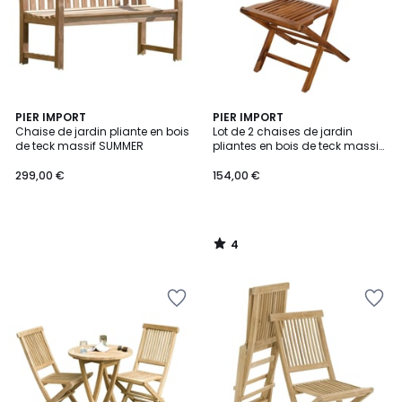
4
PIER IMPORT
PIER IMPORT
/
Chaise de jardin pliante en bois
Lot de 2 chaises de jardin
5
de teck massif SUMMER
pliantes en bois de teck massif
huilé MACAO
299,00 €
154,00 €
4
/
5