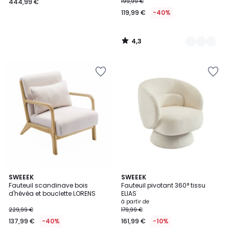
444,99 €
199,99 €
119,99 €
-40%
4,3
/
5
4,6
4,9
SWEEEK
4
SWEEEK
/ 5
/ 5
Fauteuil scandinave bois
Fauteuil pivotant 360° tissu
Couleurs
d'hévéa et bouclette LORENS
ELIAS
à partir de
229,99 €
179,99 €
137,99 €
-40%
161,99 €
-10%