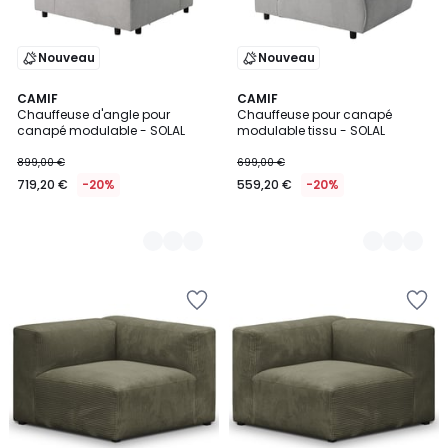
Nouveau
Nouveau
3
CAMIF
3
CAMIF
Chauffeuse d'angle pour
Chauffeuse pour canapé
Couleurs
Couleurs
canapé modulable - SOLAL
modulable tissu - SOLAL
899,00 €
699,00 €
719,20 €
-20%
559,20 €
-20%