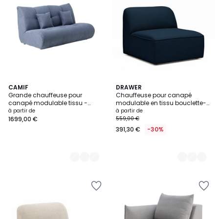
3
CAMIF
4
DRAWER
Grande chauffeuse pour
Chauffeuse pour canapé
Couleurs
Couleurs
canapé modulable tissu -
modulable en tissu bouclette-
BENNY
NOOR
à partir de
à partir de
1699,00 €
559,00 €
391,30 €
-30%