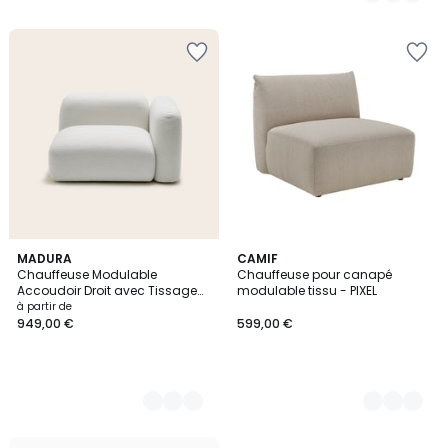
2
MADURA
2
CAMIF
Chauffeuse Modulable
Chauffeuse pour canapé
Couleurs
Couleurs
Accoudoir Droit avec Tissage
modulable tissu - PIXEL
natté en coton et acrylique ISILD
à partir de
949,00 €
599,00 €