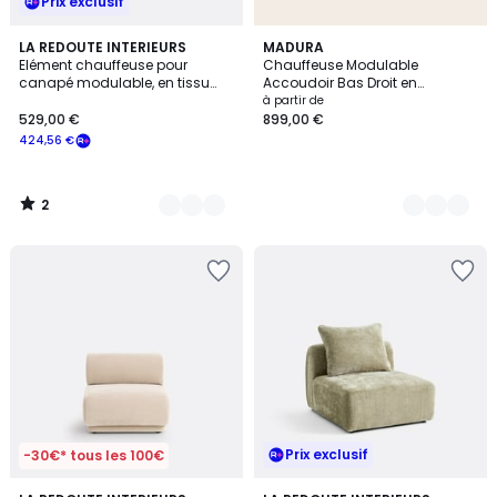
Prix exclusif
2
5
LA REDOUTE INTERIEURS
2
MADURA
/
Elément chauffeuse pour
Chauffeuse Modulable
Couleurs
Couleurs
5
canapé modulable, en tissu
Accoudoir Bas Droit en
texturé, SEVEN
bouclette ISILD
à partir de
529,00 €
899,00 €
424,56 €
2
/
5
Prix exclusif
-30€* tous les 100€