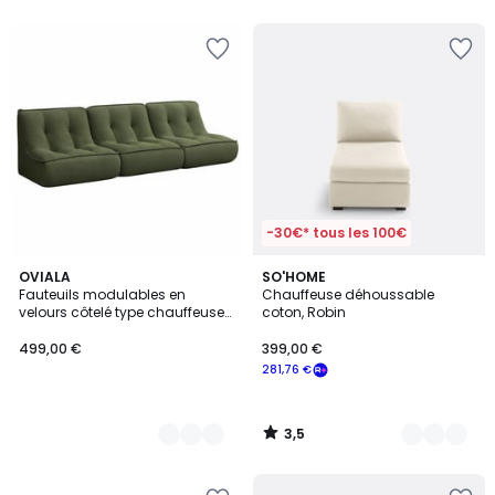
5
-30€* tous les 100€
3,5
3
OVIALA
5
SO'HOME
/ 5
Fauteuils modulables en
Chauffeuse déhoussable
Couleurs
Couleurs
velours côtelé type chauffeuse
coton, Robin
- Lot de 3, LIZY
499,00 €
399,00 €
281,76 €
3,5
/
5