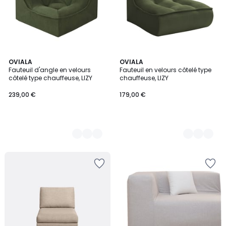
2
OVIALA
3
OVIALA
Fauteuil d'angle en velours
Fauteuil en velours côtelé type
Couleurs
Couleurs
côtelé type chauffeuse, LIZY
chauffeuse, LIZY
239,00 €
179,00 €