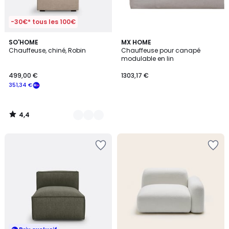
-30€* tous les 100€
4,4
5
SO'HOME
MX HOME
/ 5
Chauffeuse, chiné, Robin
Chauffeuse pour canapé
Couleurs
modulable en lin
499,00 €
1303,17 €
351,34 €
4,4
/
5