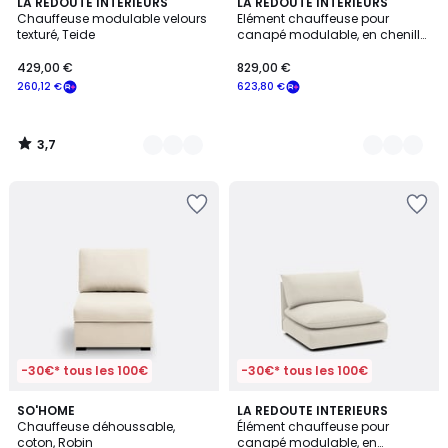
3,7
2
LA REDOUTE INTERIEURS
3
LA REDOUTE INTERIEURS
/ 5
Chauffeuse modulable velours
Elément chauffeuse pour
Couleurs
Couleurs
texturé, Teide
canapé modulable, en chenille
épaiise, AMAD
429,00 €
829,00 €
260,12 €
623,80 €
3,7
/
5
-30€* tous les 100€
-30€* tous les 100€
4,2
5
SO'HOME
LA REDOUTE INTERIEURS
/ 5
Chauffeuse déhoussable,
Élément chauffeuse pour
Couleurs
coton, Robin
canapé modulable, en