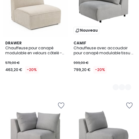
Nouveau
DRAWER
3
CAMIF
Chauffeuse pour canapé
Chauffeuse avec accoudoir
Couleurs
modulable en velours côtelé -
pour canapé modulable tissu -
NOOR
SOLAL
579,00 €
999,00 €
463,20 €
-20%
799,20 €
-20%