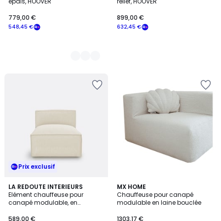
épais, HOOVER
relief, HOOVER
779,00 €
899,00 €
548,45 €
632,45 €
Prix exclusif
1
LA REDOUTE INTERIEURS
MX HOME
/
Elément chauffeuse pour
Chauffeuse pour canapé
5
canapé modulable, en
modulable en laine bouclée
bouclette, SEVEN
589,00 €
1303,17 €