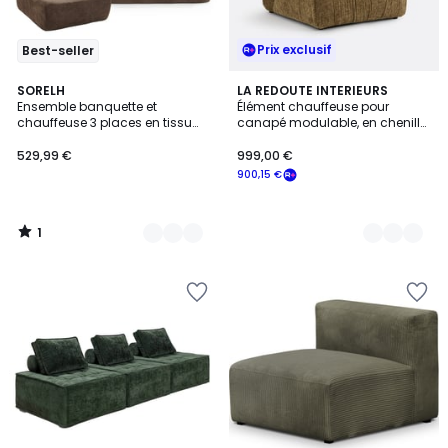
Prix exclusif
Best-seller
1
3
SORELH
5
LA REDOUTE INTERIEURS
/
Ensemble banquette et
Élément chauffeuse pour
Couleurs
Couleurs
5
chauffeuse 3 places en tissu
canapé modulable, en chenille
JANIS
flammée, SWEETY
529,99 €
999,00 €
900,15 €
1
/
5