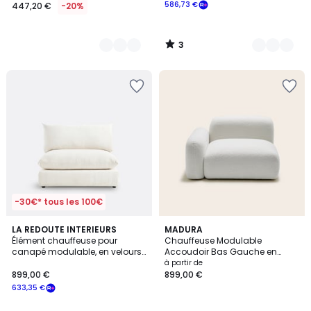
586,73 €
447,20 €
-20%
3
/
5
-30€* tous les 100€
4,1
5
LA REDOUTE INTERIEURS
2
MADURA
/ 5
Élément chauffeuse pour
Chauffeuse Modulable
Couleurs
Couleurs
canapé modulable, en velours
Accoudoir Bas Gauche en
texturé, MALO
bouclette ISILD
à partir de
899,00 €
899,00 €
633,35 €