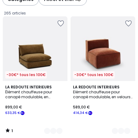
gauche
droite
265 articles
-30€* tous les 100€
-30€* tous les 100€
1
9
LA REDOUTE INTERIEURS
4
LA REDOUTE INTERIEURS
/
Élément chauffeuse pour
Elément chauffeuse pour
Couleurs
Couleurs
5
canapé modulable, en
canapé modulable, en velours
899,00
polyester chiné, MALO
côtelé vintage, SEVEN
899,00 €
589,00 €
€
633,35 €
414,34 €
souscrivez
à
notre
1
programme
/
5