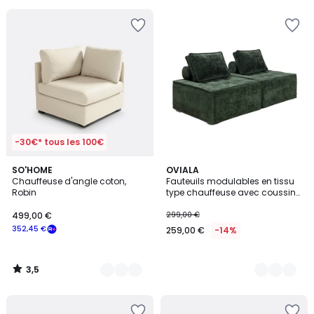
pour
payer
à
la
place
633,35
€.
-30€* tous les 100€
3,5
5
SO'HOME
4
OVIALA
/ 5
Chauffeuse d'angle coton,
Fauteuils modulables en tissu
Couleurs
Couleurs
Robin
type chauffeuse avec coussins
- Lot de 2, TIBY
499,00 €
299,00 €
352,45 €
259,00 €
-14%
3,5
/
5