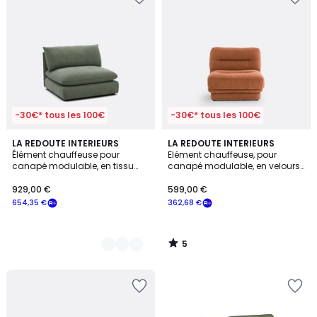
-30€* tous les 100€
-30€* tous les 100€
5
5
LA REDOUTE INTERIEURS
LA REDOUTE INTERIEURS
/
Élément chauffeuse pour
Elément chauffeuse, pour
Couleurs
5
canapé modulable, en tissu
canapé modulable, en velours
structuré, MALO
côtelé, JONAS
929,00 €
599,00 €
654,35 €
362,68 €
5
/
5