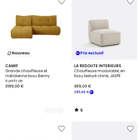
Nouveau
Prix exclusif
5
3
CAMIF
LA REDOUTE INTERIEURS
/
Grande chauffeuse et
Chauffeuse modulable, en
Couleurs
5
méridienne tissu Benny
tissu texturé chiné, JASPE
à partir de
3199,00 €
369,00 €
295,96 €
5
/
5