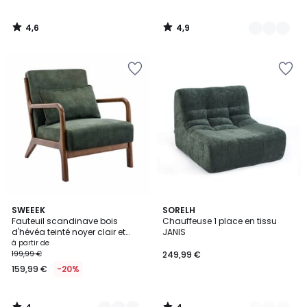
4,6
4,9
/
/
5
5
4
4
2
SWEEEK
6
SORELH
/
/
Fauteuil scandinave bois
Chauffeuse 1 place en tissu
Couleurs
Couleurs
5
5
d'hévéa teinté noyer clair et
JANIS
velours LORENS
à partir de
199,99 €
249,99 €
159,99 €
-20%