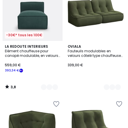
-30€* tous les 100€
3,8
5
LA REDOUTE INTERIEURS
3
OVIALA
/ 5
Elément chauffeuse pour
Fauteuils modulables en
Couleurs
Couleurs
canapé modulable, en velours
velours côtelé type chauffeuse
côtelé fines côtes, SEVEN
- Lot de 2, LIZY
559,00 €
339,00 €
393,34 €
3,8
/
5