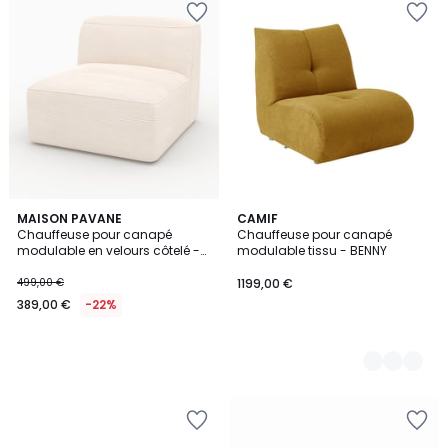
MAISON PAVANE
3
CAMIF
Chauffeuse pour canapé
Chauffeuse pour canapé
Couleurs
modulable en velours côtelé -
modulable tissu - BENNY
MINA
499,00 €
1199,00 €
389,00 €
-22%