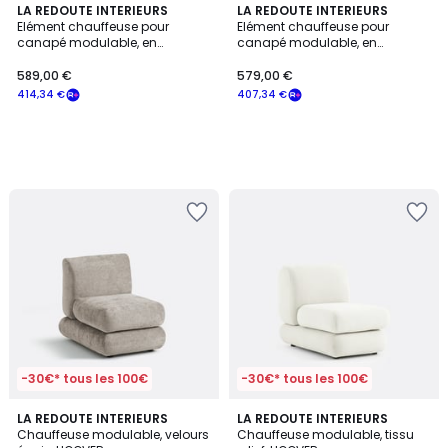
LA REDOUTE INTERIEURS
LA REDOUTE INTERIEURS
Elément chauffeuse pour
Elément chauffeuse pour
canapé modulable, en
canapé modulable, en
jacquard fleuri, SEVEN
jacquard Origami, SEVEN
589,00 €
579,00 €
414,34 €
407,34 €
-30€* tous les 100€
-30€* tous les 100€
3
LA REDOUTE INTERIEURS
LA REDOUTE INTERIEURS
Chauffeuse modulable, velours
Chauffeuse modulable, tissu
Couleurs