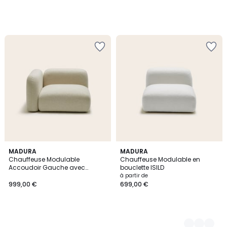
MADURA
2
MADURA
Chauffeuse Modulable
Chauffeuse Modulable en
Couleurs
Accoudoir Gauche avec
bouclette ISILD
Tissage natté en coton et
à partir de
acrylique ISILD
999,00 €
699,00 €