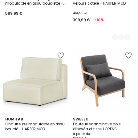
Couleurs
modulable en tissu bouclette -
velours côtelé - HARPER MOD
MODULO
599,99 €
444,99 €
399,99 €
-10%
4,3
HOMIFAB
3
SWEEEK
/ 5
Chauffeuse modulable en tissu
Fauteuil scandinave bois
Couleurs
bouclé - HARPER MOD
d'hévéa et tissu LORENS
à partir de