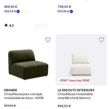
polyester, MALO
369,00 €
799,00 €
260,34 €
563,35 €
4,2
/
5
-30€* tous les 100€
3
4
DRAWER
3
LA REDOUTE INTERIEURS
/
Chauffeuse pour canapé
Chauffeuse modulable,
Couleurs
Couleurs
5
modulable en tissu- NOOR
chenillé chiné, Monica
559,00 €
899,00 €