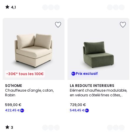
4,1
/
5
Prix exclusif
-30€* tous les 100€
3
5
SO'HOME
5
LA REDOUTE INTERIEURS
/
Chauffeuse d'angle, coton,
Elément chauffeuse modulable,
Couleurs
Couleurs
5
Robin
en velours côtelé fines côtes,
MONICA
599,00 €
729,00 €
422,45 €
548,45 €
3
/