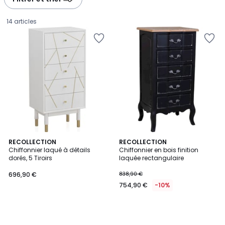
gauche
droite
14 articles
RECOLLECTION
RECOLLECTION
Chiffonnier laqué à détails
Chiffonnier en bois finition
dorés, 5 Tiroirs
laquée rectangulaire
696,90
696,90 €
838,90 €
€.
754,90 €
-10%