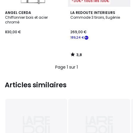
-30€* tous les 100€
3,8
ANGEL CERDA
LA REDOUTE INTERIEURS
/ 5
Chiffonnier bois et acier
Commode 3 tiroirs, Eugénie
chromé
830,00 €
269,00 €
189,24 €
3,8
/
5
Page 1 sur 1
Articles similaires