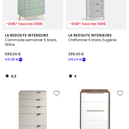
-30€* tous les 100€
-30€* tous les 100€
4,3
4
LA REDOUTE INTERIEURS
LA REDOUTE INTERIEURS
/ 5
/
Commode semainier 5 tiroirs,
Chiffonnier 5 tiroirs, Eugénie
5
Willox
599,00 €
299,00 €
421,38 €
210,24 €
4,3
4
/
/
5
5