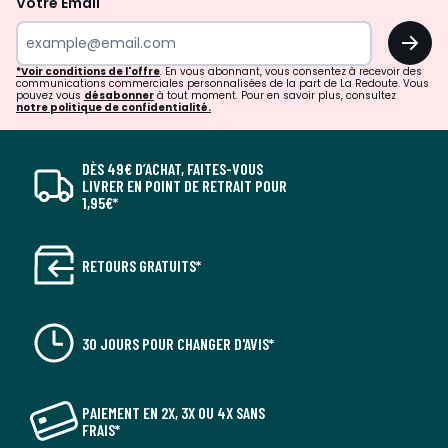
Votre Email
OK
*Voir conditions de l'offre
. En vous abonnant, vous consentez à recevoir des
communications commerciales personnalisées de la part de La Redoute. Vous
pouvez vous
désabonner
à tout moment. Pour en savoir plus, consultez
notre politique de confidentialité.
DÈS 49€ D’ACHAT, FAITES-VOUS
LIVRER EN POINT DE RETRAIT POUR
1,95€*
RETOURS GRATUITS*
30 JOURS POUR CHANGER D'AVIS*
PAIEMENT EN 2X, 3X OU 4X SANS
FRAIS*