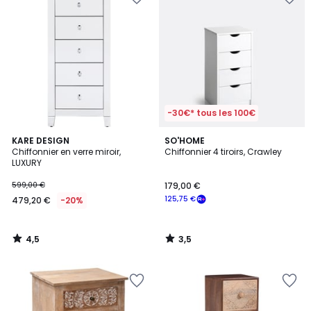
-30€* tous les 100€
4,5
3,5
KARE DESIGN
SO'HOME
/ 5
/ 5
Chiffonnier en verre miroir,
Chiffonnier 4 tiroirs, Crawley
LUXURY
599,00 €
179,00 €
125,75 €
479,20 €
-20%
4,5
3,5
/
/
5
5