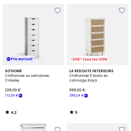
Prix exclusif
-30€* tous les 100€
4,2
5
SO'HOME
LA REDOUTE INTERIEURS
/ 5
/
Chiffonnier ou semainier,
Chiffonnier 5 tiroirs en
5
Crawley
cannage, Kaya
229,00 €
399,00 €
172,30 €
280,24 €
4,2
5
/
/
5
5