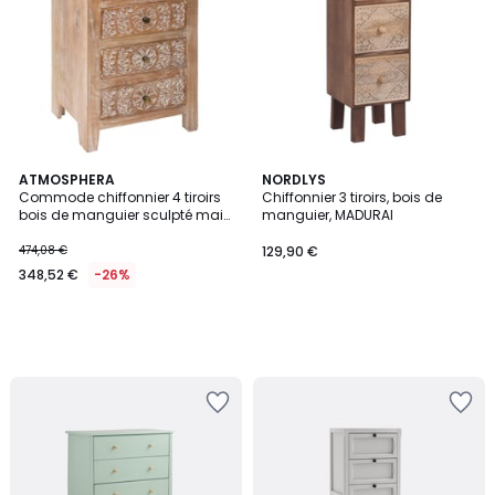
ATMOSPHERA
NORDLYS
Commode chiffonnier 4 tiroirs
Chiffonnier 3 tiroirs, bois de
bois de manguier sculpté main
manguier, MADURAI
SHIREL
474,08 €
129,90 €
348,52 €
-26%