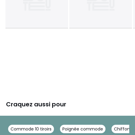
Craquez aussi pour
Commode 10 tiroirs
Poignée commode
Chiffonnie