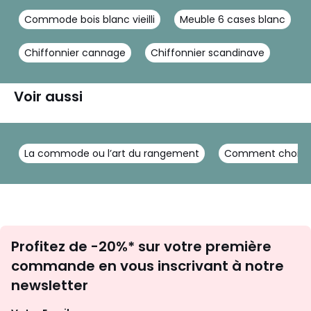
Commode bois blanc vieilli
Meuble 6 cases blanc
Chiffonnier cannage
Chiffonnier scandinave
Voir aussi
La commode ou l’art du rangement
Comment choisir 
Inscription
Profitez de -20%* sur votre première
newsletter
commande en vous inscrivant à notre
newsletter