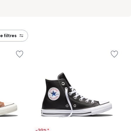
de filtres
-20%*