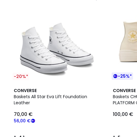
-25%*
-20%*
4,1
5
CONVERSE
CONVERSE
/ 5
/
Baskets All Star Eva Lift Foundation
Baskets CH
5
Leather
PLATFORM 
70,00 €
100,00 €
56,00 €