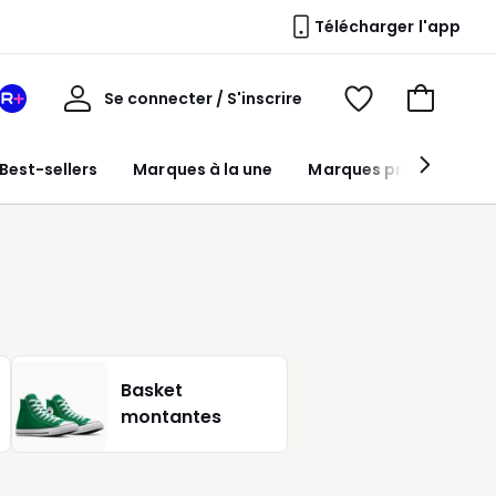
Télécharger l'app
Mon
Se connecter / S'inscrire
Mon
Voir
Voir
compte
espace
mes
mon
La
favoris
panier
Best-sellers
Marques à la une
Marques premium
Redoute
+
Basket
montantes