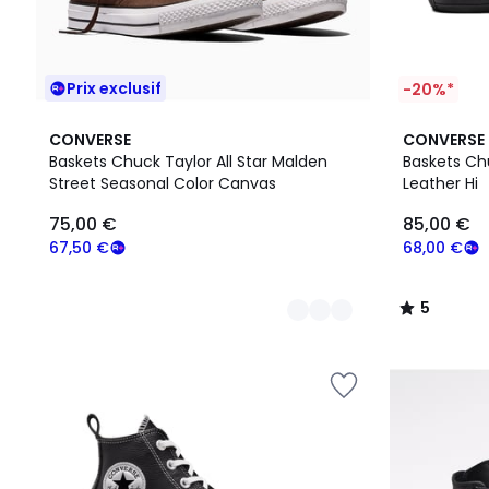
Prix exclusif
-20%*
2
2
5
CONVERSE
CONVERSE
Couleurs
Couleurs
/
Baskets Chuck Taylor All Star Malden
Baskets Chu
5
Street Seasonal Color Canvas
Leather Hi
75,00 €
85,00 €
67,50 €
68,00 €
5
/
5