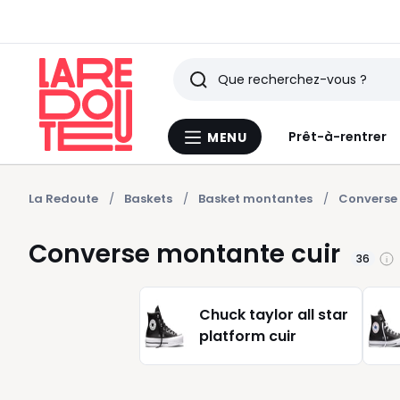
Rechercher
Derniers
Prêt-à-rentrer
MENU
Menu
articles
La
Redoute
vus
La Redoute
Baskets
Basket montantes
Converse
Converse montante cuir
36
Chuck taylor all star
platform cuir