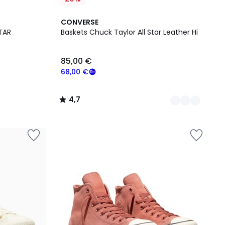
2
4,7
CONVERSE
Couleurs
/ 5
TAR
Baskets Chuck Taylor All Star Leather Hi
85,00 €
68,00 €
4,7
/
5