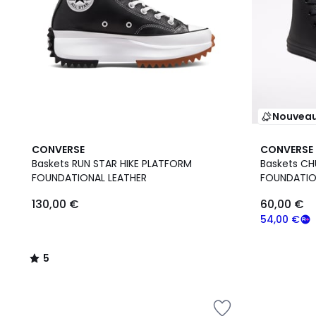
Nouvea
5
CONVERSE
CONVERSE
/
Baskets RUN STAR HIKE PLATFORM
Baskets CH
5
FOUNDATIONAL LEATHER
FOUNDATIO
130,00 €
60,00 €
54,00 €
5
/
5