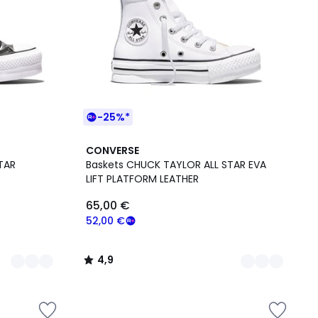
-25%*
2
4,9
CONVERSE
Couleurs
/ 5
TAR
Baskets CHUCK TAYLOR ALL STAR EVA
LIFT PLATFORM LEATHER
65,00 €
52,00 €
4,9
/
5