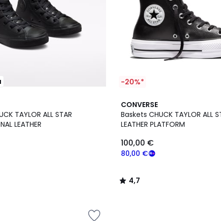
u
-20%*
2
4,7
CONVERSE
Couleurs
/ 5
UCK TAYLOR ALL STAR
Baskets CHUCK TAYLOR ALL S
NAL LEATHER
LEATHER PLATFORM
100,00 €
80,00 €
4,7
/
5