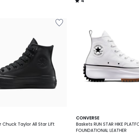
4
/
5
4,9
CONVERSE
/ 5
 Chuck Taylor All Star Lift
Baskets RUN STAR HIKE PLAT
FOUNDATIONAL LEATHER