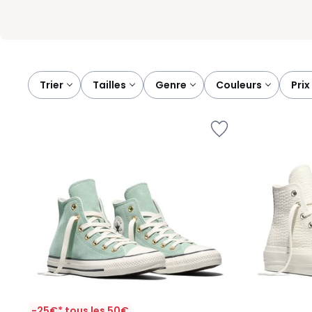
Trier
tailles
genre
couleurs
prix
-25€* tous les 50€