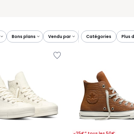
bons plans
vendu par
catégories
plus 
-25€* tous les 50€