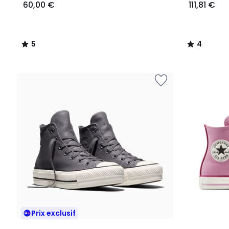
60,00 €
111,81 €
5
4
/
/
5
5
Prix exclusif