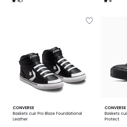
4,1
5
/
/
5
5
5
4
CONVERSE
CONVERSE
/
/
Baskets cuir Pro Blaze Foundational
Baskets cuir
5
5
Leather
Protect