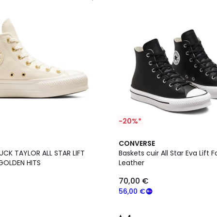
-20%*
4
CONVERSE
/
UCK TAYLOR ALL STAR LIFT
Baskets cuir All Star Eva Lift
5
GOLDEN HITS
Leather
70,00 €
56,00 €