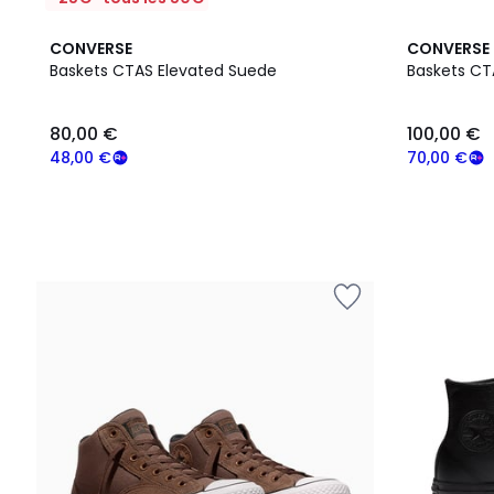
CONVERSE
CONVERSE
Baskets CTAS Elevated Suede
Baskets CT
80,00
80,00 €
100,00 €
€
souscrivez
48,00 €
70,00 €
à
notre
programme
pour
payer
à
la
place
48,00
€.