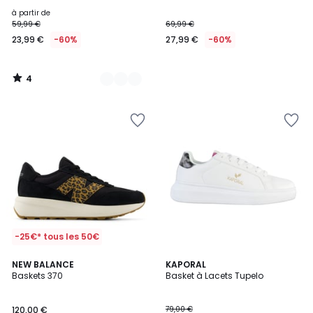
5
à partir de
59,99 €
69,99 €
23,99 €
-60%
27,99 €
-60%
4
/
5
-25€* tous les 50€
NEW BALANCE
KAPORAL
Baskets 370
Basket à Lacets Tupelo
120,00 €
79,00 €