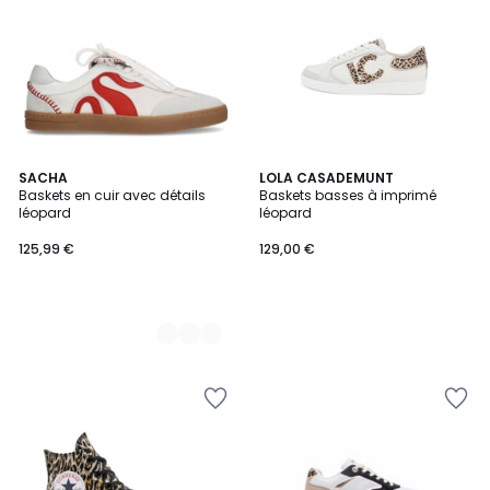
2
SACHA
LOLA CASADEMUNT
Baskets en cuir avec détails
Baskets basses à imprimé
Couleurs
léopard
léopard
125,99 €
129,00 €