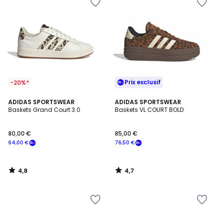
Prix exclusif
-20%*
4,8
4,7
ADIDAS SPORTSWEAR
ADIDAS SPORTSWEAR
/ 5
/ 5
Baskets Grand Court 3.0
Baskets VL COURT BOLD
80,00 €
85,00 €
64,00 €
76,50 €
4,8
4,7
/
/
5
5