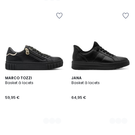
5
2
MARCO TOZZI
14
JANA
Basket à lacets
Basket à lacets
Couleurs
Couleurs
59,95 €
64,95 €