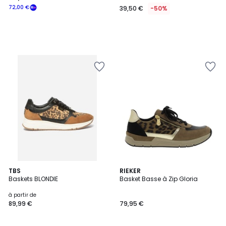
72,00 €
39,50 €
-50%
3
TBS
5
RIEKER
Baskets BLONDIE
Basket Basse à Zip Gloria
Couleurs
Couleurs
à partir de
89,99 €
79,95 €