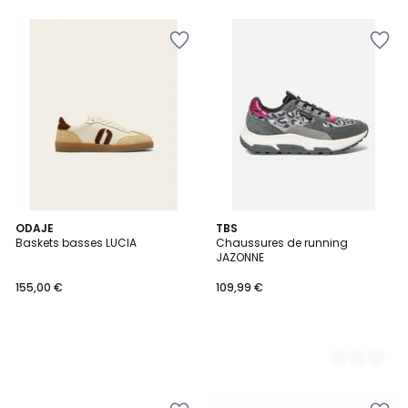
5
ODAJE
6
TBS
Baskets basses LUCIA
Chaussures de running
Couleurs
JAZONNE
155,00 €
109,99 €