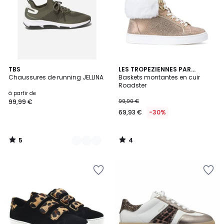
5
4
21
TBS
LES TROPEZIENNES PAR
/
/
Chaussures de running JELLINA
M.BELARBI
Baskets montantes en cuir
Couleurs
5
5
Roadster
à partir de
99,99 €
99,90 €
69,93 €
-30%
5
4
/
/
5
5