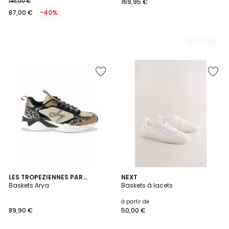
145,00 €
169,95 €
87,00 €
-40%
LES TROPEZIENNES PAR
5
NEXT
M.BELARBI
Baskets Arya
Baskets à lacets
Couleurs
à partir de
89,90 €
50,00 €