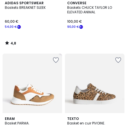
4,8
ADIDAS SPORTSWEAR
CONVERSE
/ 5
Baskets BREAKNET SLEEK
Baskets CHUCK TAYLOR LO
ELEVATED ANIMAL
60,00 €
100,00 €
54,00 €
90,00 €
4,8
/
5
4
2
ERAM
TEXTO
/
Basket PARMA.
Basket en cuir PIVOINE.
Couleurs