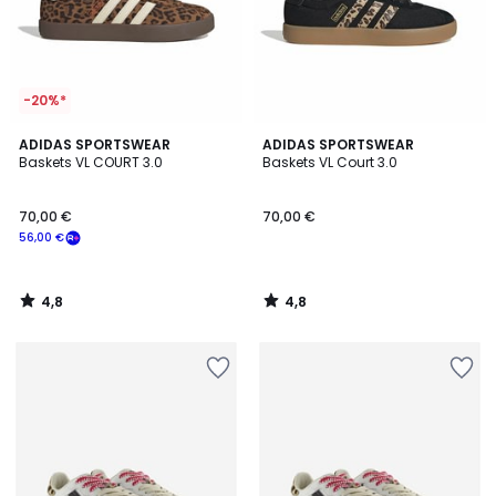
-20%*
4,8
4,8
ADIDAS SPORTSWEAR
ADIDAS SPORTSWEAR
/ 5
/ 5
Baskets VL COURT 3.0
Baskets VL Court 3.0
70,00 €
70,00 €
56,00 €
4,8
4,8
/
/
5
5