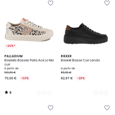
-20%*
5
2
PALLADIUM
3
RIEKER
/
Baskets Basses Palla Ace Lo Mix
Basket Basse Cuir Lando
Couleurs
Couleurs
5
cuir
à partir de
à partir de
100,00 €
89,95 €
70,00 €
-30%
62,97 €
-29%
5
/
5