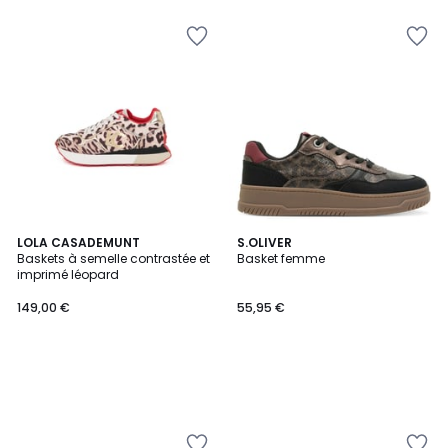
pour
payer
à
la
place
48,00
€.
LOLA CASADEMUNT
S.OLIVER
Baskets à semelle contrastée et
Basket femme
imprimé léopard
149,00 €
55,95 €