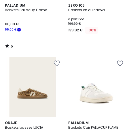
5
PALLADIUM
ZERO 105
/
Baskets Pallacup Flame
Baskets en cuir Nova
5
à partir de
110,00 €
199,90 €
55,00 €
139,92 €
-30%
5
/
5
9
ODAJE
7
PALLADIUM
Baskets basses LUCIA
Baskets Cuir PALLACUP FLAME