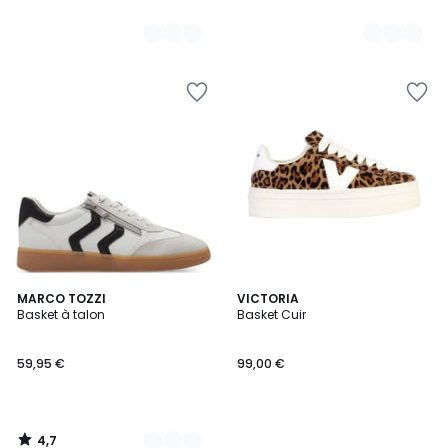
4,7
13
MARCO TOZZI
VICTORIA
/ 5
Basket à talon
Basket Cuir
Couleurs
59,95 €
99,00 €
4,7
/