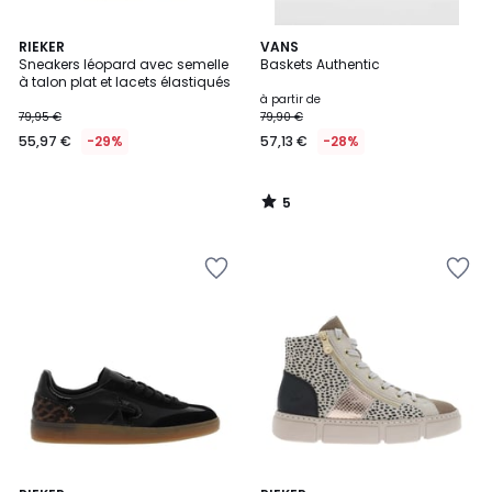
5
RIEKER
VANS
/
Sneakers léopard avec semelle
Baskets Authentic
5
à talon plat et lacets élastiqués
à partir de
79,95 €
79,90 €
55,97 €
-29%
57,13 €
-28%
5
/
5