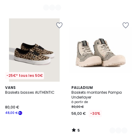
-25€* tous les 50€
5
VANS
3
PALLADIUM
/
Baskets basses AUTHENTIC
Baskets montantes Pampa
Couleurs
5
Underlayer
à partir de
80,00 €
80,00 €
48,00 €
56,00 €
-30%
5
/