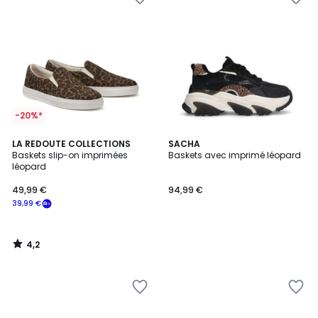
-20%*
4,2
LA REDOUTE COLLECTIONS
SACHA
/ 5
Baskets slip-on imprimées
Baskets avec imprimé léopard
léopard
49,99 €
94,99 €
39,99 €
4,2
/
5