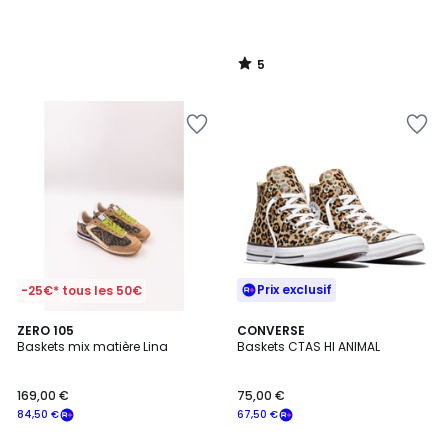
5
/
5
Prix exclusif
-25€* tous les 50€
3
ZERO 105
CONVERSE
Baskets mix matière Lina
Baskets CTAS HI ANIMAL
Couleurs
169,00 €
75,00 €
84,50 €
67,50 €