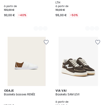
Couleurs
Couleurs
LTH
à partir de
à partir de
155,00 €
110,00 €
93,00 €
-40%
55,00 €
-50%
ODAJE
5
VIA VAI
Baskets basses RENÉE
Baskets SAM LEVI
Couleurs
à partir de