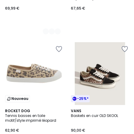
léopard
69,99 €
67,65 €
Nouveau
-25%*
5
ROCKET DOG
VANS
/
Tennis basses en toile
Baskets en cuir OLD SKOOL
5
motif/style imprimé léopard
62,90 €
90,00 €