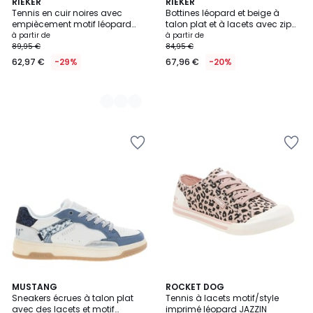
5
RIEKER
RIEKER
Tennis en cuir noires avec
Bottines léopard et beige à
Couleurs
empiècement motif léopard
talon plat et à lacets avec zip
brillant
latéral doré
à partir de
à partir de
89,95 €
84,95 €
62,97 €
-29%
67,96 €
-20%
2
MUSTANG
ROCKET DOG
Sneakers écrues à talon plat
Tennis à lacets motif/style
Couleurs
avec des lacets et motif
imprimé léopard JAZZIN