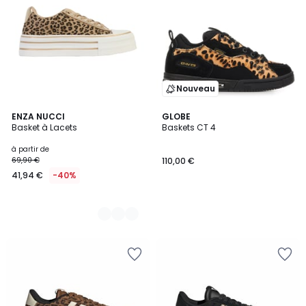
Nouveau
2
ENZA NUCCI
GLOBE
Basket à Lacets
Baskets CT 4
Couleurs
à partir de
69,90 €
110,00 €
41,94 €
-40%