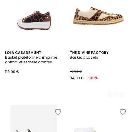
LOLA CASADEMUNT
2
THE DIVINE FACTORY
Basket plateforme à imprimé
Basket à Lacets
Couleurs
animal et semelle crantée
119,00 €
49,90 €
34,93 €
-30%