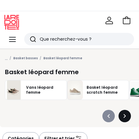
Voir
mon
La
panie
Redoute
Menu
Rechercher
Derniers
...
articles
Basket basses
Basket léopard femme
vus
Basket léopard femme
Vans léopard
Basket léopard
femme
scratch femme
Précédent
Suivan
-
-
défiler
défiler
à
à
Catégories
Filtrer et trier