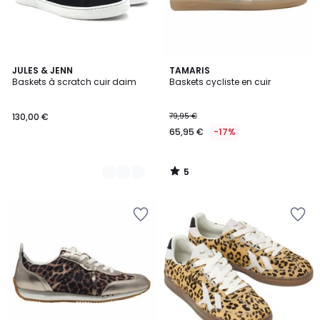
5
2
JULES & JENN
TAMARIS
/
Baskets à scratch cuir daim
Baskets cycliste en cuir
Couleurs
5
130,00 €
79,95 €
65,95 €
-17%
5
/
5