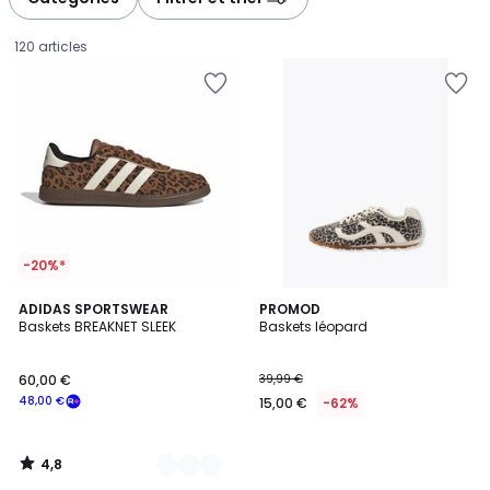
gauche
droite
120 articles
-20%*
4,8
2
ADIDAS SPORTSWEAR
PROMOD
/ 5
Baskets BREAKNET SLEEK
Baskets léopard
Couleurs
60,00
60,00 €
39,99 €
€
48,00 €
15,00 €
-62%
souscrivez
à
notre
4,8
programme
/
5