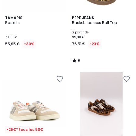
5
TAMARIS
PEPE JEANS
/
Baskets
Baskets basses Ball Top
5
à partir de
79,95 €
99,90 €
55,95 €
-30%
76,51 €
-23%
5
/
5
-25€* tous les 50€