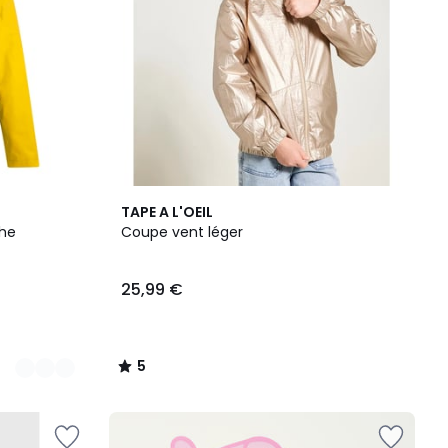
5
TAPE A L'OEIL
/
he
Coupe vent léger
5
25,99 €
5
/
5