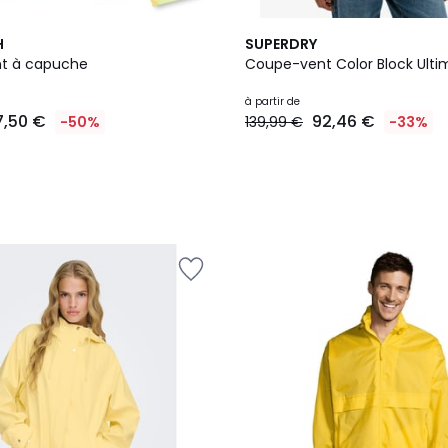
4
H
SUPERDRY
Couleurs
t à capuche
Coupe-vent Color Block Ulti
à partir de
7,50 €
92,46 €
-50%
139,99 €
-33%