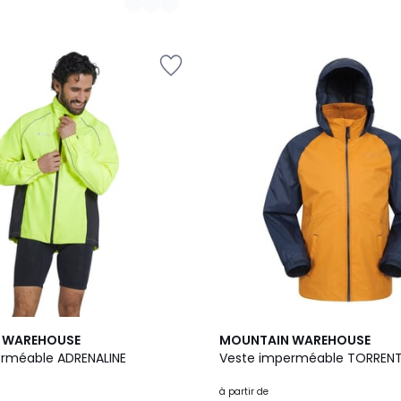
3
 WAREHOUSE
MOUNTAIN WAREHOUSE
Couleurs
rméable ADRENALINE
Veste imperméable TORREN
à partir de