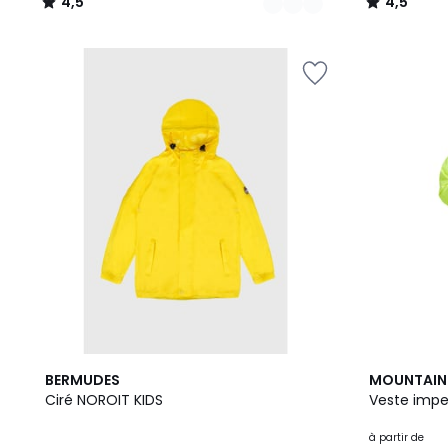
4,5
4,5
/
/
5
5
2
2
BERMUDES
MOUNTAIN
Couleurs
Couleurs
Ciré NOROIT KIDS
Veste impe
à partir de