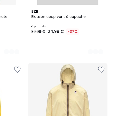
2
BZB
Couleurs
mate
Blouson coup vent à capuche
à partir de
24,99 €
39,99 €
-37%