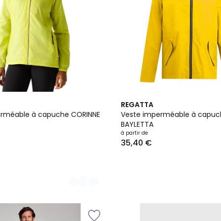
4
REGATTA
Couleurs
erméable à capuche CORINNE
Veste imperméable à capuc
BAYLETTA
à partir de
35,40 €