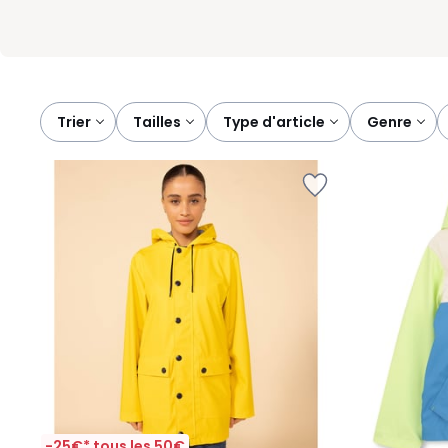
Trier
tailles
type d'article
genre
-25€* tous les 50€