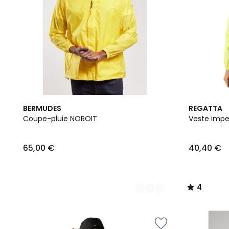
3
10
4
BERMUDES
REGATTA
Couleurs
Couleurs
/
Coupe-pluie NOROIT
Veste imp
5
65,00 €
40,40 €
4
/
5