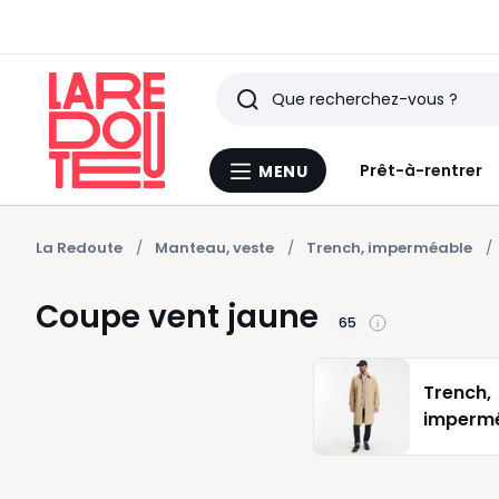
Rechercher
Derniers
Prêt-à-rentrer
MENU
Menu
articles
La
Redoute
vus
La Redoute
Manteau, veste
Trench, imperméable
Coupe vent jaune
65
Trench,
imperm