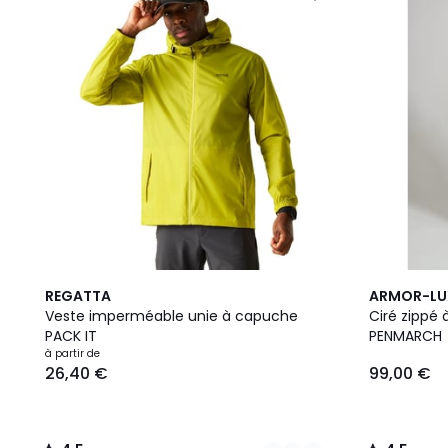
10
4,5
2
4,5
REGATTA
ARMOR-LU
Couleurs
/ 5
Couleurs
/ 5
Veste imperméable unie à capuche
Ciré zippé
PACK IT
PENMARCH
à partir de
26,40 €
99,00 €