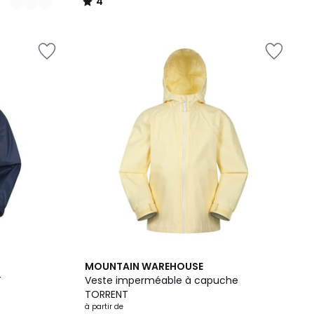
4
/
5
5
MOUNTAIN WAREHOUSE
Couleurs
T
Veste imperméable à capuche
TORRENT
à partir de