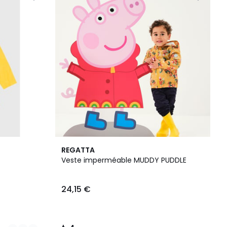
4
REGATTA
/
Veste imperméable MUDDY PUDDLE
5
24,15 €