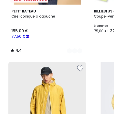
3
4,4
PETIT BATEAU
BILLIEBLUS
Couleurs
/ 5
Ciré Iconique à capuche
Coupe-ven
155,00
à partir de
155,00 €
3
75,00 €
€
souscrivez
77,50 €
à
notre
4,4
programme
/
pour
5
payer
à
la
place
77,50
€.