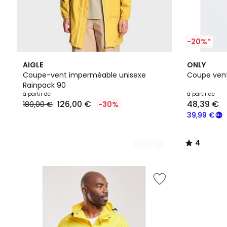
-20%*
4
3
4
AIGLE
ONLY
Couleurs
Couleurs
/
Coupe-vent imperméable unisexe
Coupe vent
5
Rainpack 90
à partir de
à partir de
126,00 €
48,39 €
180,00 €
-30%
39,99 €
4
/
5