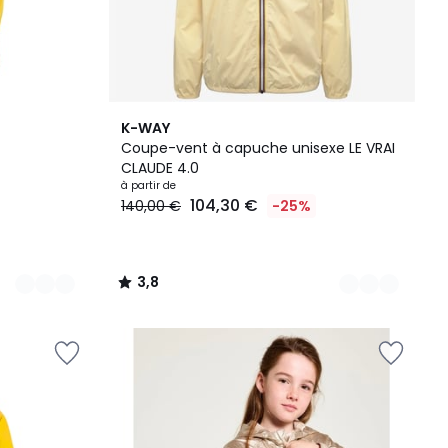
11
3,8
K-WAY
Couleurs
/ 5
Coupe-vent à capuche unisexe LE VRAI
CLAUDE 4.0
à partir de
104,30 €
140,00 €
-25%
3,8
/
5