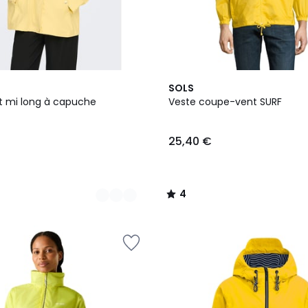
10
4
SOLS
Couleurs
/
 mi long à capuche
Veste coupe-vent SURF
5
25,40 €
4
/
5