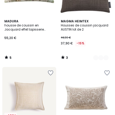
5
3
MADURA
5
MAGMA HEIMTEX
/
/
housse de coussin en
Housses de coussin jacquard
Couleurs
5
5
Jacquard effet tapisserie
AUSTIN lot de 2
LAKKARDA
55,20 €
44,90 €
37,90 €
-15%
5
3
/
/
5
5