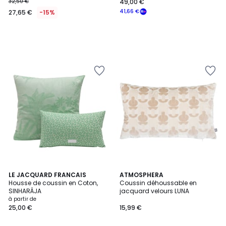
32,50 €
49,00 €
41,66 €
27,65 €
-15%
3
LE JACQUARD FRANCAIS
ATMOSPHERA
Housse de coussin en Coton,
Coussin déhoussable en
Couleurs
SINHARÂJA
jacquard velours LUNA
à partir de
25,00 €
15,99 €