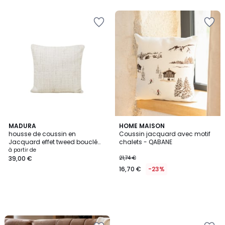
5
MADURA
HOME MAISON
housse de coussin en
Coussin jacquard avec motif
Jacquard effet tweed bouclé
chalets - QABANE
MERYBELLE
à partir de
39,00 €
21,74 €
16,70 €
-23%