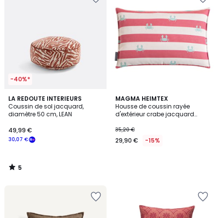
-40%*
5
LA REDOUTE INTERIEURS
MAGMA HEIMTEX
/
Coussin de sol jacquard,
Housse de coussin rayée
5
diamètre 50 cm, LEAN
d'extérieur crabe jacquard
CRAB
49,99 €
35,20 €
30,07 €
29,90 €
-15%
5
/
5