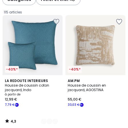
gauche
droite
115 articles
-40%*
-40%*
4,3
4
LA REDOUTE INTERIEURS
AM.PM
/ 5
Housse de coussin coton
Housse de coussin en
Couleurs
jacquard, Indo
jacquard, AGOSTINA
Prix
à partir de
12,99 €
55,00 €
à
7,79 €
33,03 €
partir
de
12,99
4,3
€
/
5