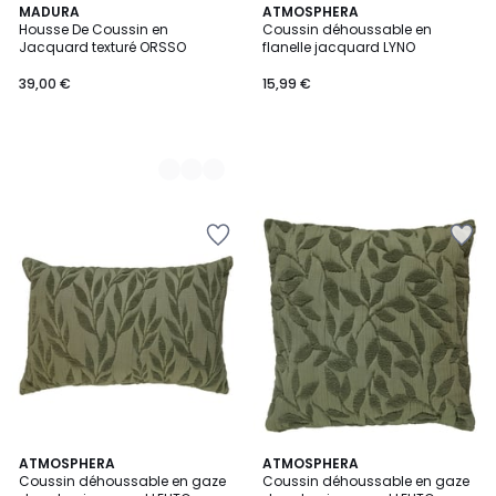
2
MADURA
ATMOSPHERA
Housse De Coussin en
Coussin déhoussable en
Couleurs
Jacquard texturé ORSSO
flanelle jacquard LYNO
39,00 €
15,99 €
2
ATMOSPHERA
2
ATMOSPHERA
Coussin déhoussable en gaze
Coussin déhoussable en gaze
Couleurs
Couleurs