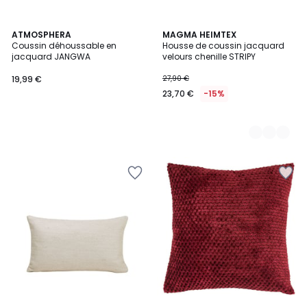
ATMOSPHERA
3
MAGMA HEIMTEX
Coussin déhoussable en
Housse de coussin jacquard
Couleurs
jacquard JANGWA
velours chenille STRIPY
19,99 €
27,90 €
23,70 €
-15%