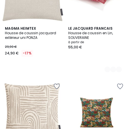
MAGMA HEIMTEX
3
LE JACQUARD FRANCAIS
Housse de coussin jacquard
Housse de coussin en Lin,
Couleurs
extérieur uni PONZA
SOUVERAINE
à partir de
29,90 €
55,00 €
24,90 €
-17%