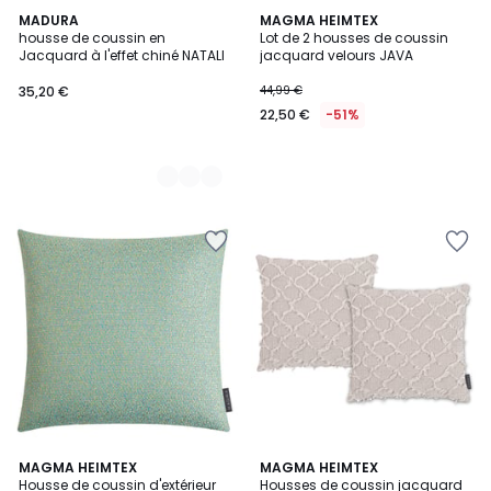
2
MADURA
MAGMA HEIMTEX
housse de coussin en
Lot de 2 housses de coussin
Couleurs
Jacquard à l'effet chiné NATALI
jacquard velours JAVA
35,20 €
44,99 €
22,50 €
-51%
2
MAGMA HEIMTEX
MAGMA HEIMTEX
Housse de coussin d'extérieur
Housses de coussin jacquard