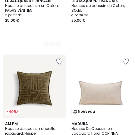
2
LE JACQUARD FRANCAIS
LE JACQUARD FRANCAIS
Housse de coussin en Coton,
Housse de coussin en Coton,
Couleurs
PALAIS VÉNITIEN
SOLEIL
à partir de
à partir de
25,00 €
25,00 €
Nouveau
-40%*
AM.PM
4
MADURA
Housse de coussin chenille
Housse De Coussin en
Couleurs
jacquard, Hesper
Jacquard floral CORINNA