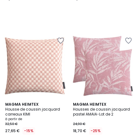
3
MAGMA HEIMTEX
MAGMA HEIMTEX
Housse de coussin jacquard
Housses de coussin jacquard
Couleurs
carreaux KIMI
pastel AMAIA-Lot de 2
à partir de
32,50 €
24,90 €
27,65 €
-15%
18,70 €
-25%