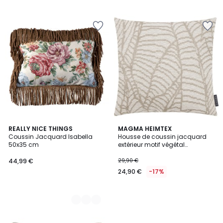
3
REALLY NICE THINGS
MAGMA HEIMTEX
Coussin Jacquard Isabella
Housse de coussin jacquard
Couleurs
50x35 cm
extérieur motif végétal
POSITANO
44,99 €
29,90 €
24,90 €
-17%