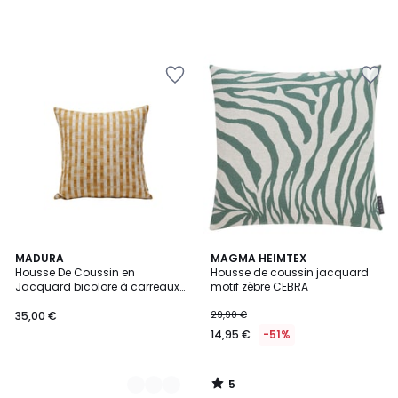
5
3
MADURA
MAGMA HEIMTEX
/
Housse De Coussin en
Housse de coussin jacquard
Couleurs
5
Jacquard bicolore à carreaux
motif zèbre CEBRA
CASTIN
35,00 €
29,90 €
14,95 €
-51%
5
/