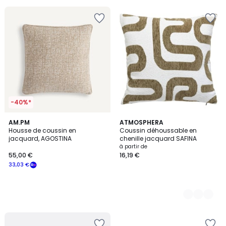
souscrivez
à
notre
programme
pour
payer
à
la
place
7,79
€.
-40%*
AM.PM
3
ATMOSPHERA
Housse de coussin en
Coussin déhoussable en
Couleurs
jacquard, AGOSTINA
chenille jacquard SAFINA
à partir de
55,00 €
16,19 €
33,03 €