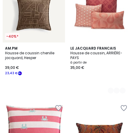
-40%*
AM.PM
3
LE JACQUARD FRANCAIS
Housse de coussin chenille
Housse de coussin, ARRIÈRE-
Couleurs
jacquard, Hesper
PAYS
à partir de
39,00 €
35,00 €
23,43 €