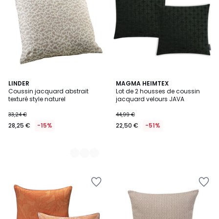
3
LINDER
MAGMA HEIMTEX
Coussin jacquard abstrait
Lot de 2 housses de coussin
Couleurs
texturé style naturel
jacquard velours JAVA
33,24 €
44,99 €
28,25 €
-15%
22,50 €
-51%