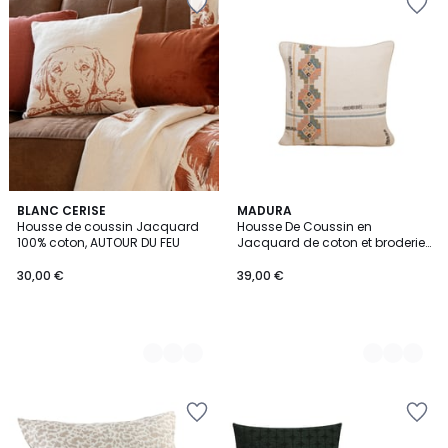
2
BLANC CERISE
2
MADURA
Housse de coussin Jacquard
Housse De Coussin en
Couleurs
Couleurs
100% coton, AUTOUR DU FEU
Jacquard de coton et broderie
ethnique ITZEL
30,00 €
39,00 €