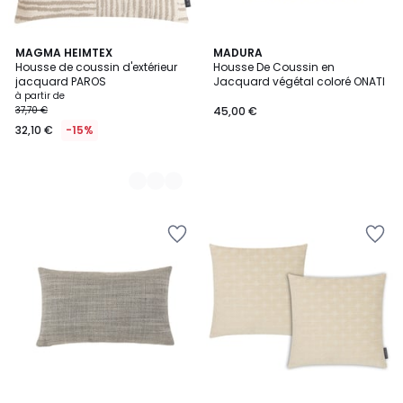
2
MAGMA HEIMTEX
MADURA
Housse de coussin d'extérieur
Housse De Coussin en
Couleurs
jacquard PAROS
Jacquard végétal coloré ONATI
à partir de
37,70 €
45,00 €
32,10 €
-15%