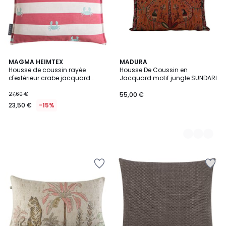
MAGMA HEIMTEX
3
MADURA
Housse de coussin rayée
Housse De Coussin en
Couleurs
d'extérieur crabe jacquard
Jacquard motif jungle SUNDARI
CRAB
27,60 €
55,00 €
23,50 €
-15%