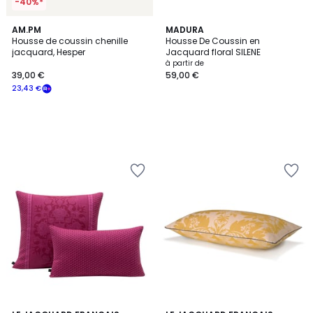
-40%*
AM.PM
MADURA
Housse de coussin chenille
Housse De Coussin en
jacquard, Hesper
Jacquard floral SILENE
à partir de
39,00 €
59,00 €
23,43 €