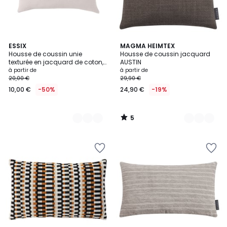
5
3
ESSIX
5
MAGMA HEIMTEX
/
Housse de coussin unie
Housse de coussin jacquard
Couleurs
Couleurs
5
texturée en jacquard de coton,
AUSTIN
POÈME
à partir de
à partir de
20,00 €
29,90 €
10,00 €
-50%
24,90 €
-19%
5
/
5