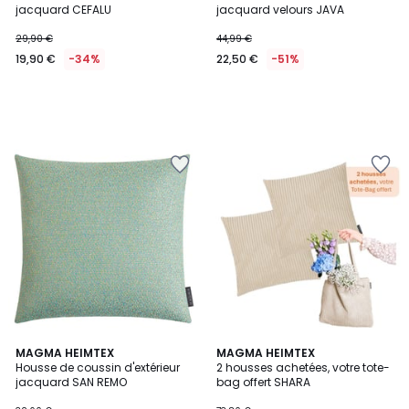
jacquard CEFALU
jacquard velours JAVA
29,90 €
44,99 €
19,90 €
-34%
22,50 €
-51%
2
MAGMA HEIMTEX
4
MAGMA HEIMTEX
Housse de coussin d'extérieur
2 housses achetées, votre tote-
Couleurs
Couleurs
jacquard SAN REMO
bag offert SHARA