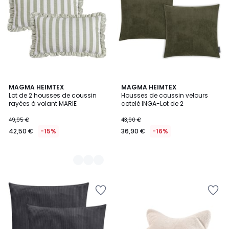
2
MAGMA HEIMTEX
MAGMA HEIMTEX
Lot de 2 housses de coussin
Housses de coussin velours
Couleurs
rayées à volant MARIE
cotelé INGA-Lot de 2
49,95 €
43,90 €
42,50 €
-15%
36,90 €
-16%