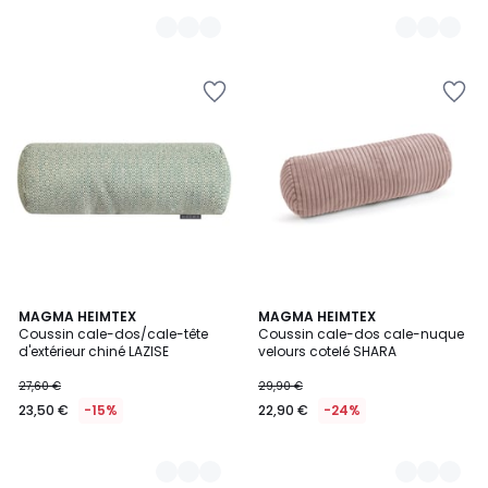
2
MAGMA HEIMTEX
6
MAGMA HEIMTEX
Coussin cale-dos/cale-tête
Coussin cale-dos cale-nuque
Couleurs
Couleurs
d'extérieur chiné LAZISE
velours cotelé SHARA
27,60 €
29,90 €
23,50 €
-15%
22,90 €
-24%