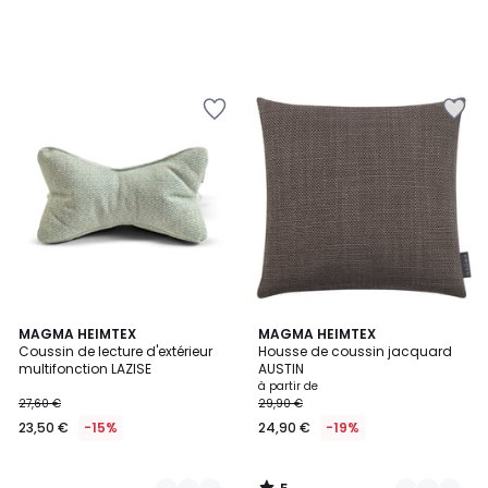
5
2
MAGMA HEIMTEX
5
MAGMA HEIMTEX
/
Coussin de lecture d'extérieur
Housse de coussin jacquard
Couleurs
Couleurs
5
multifonction LAZISE
AUSTIN
à partir de
27,60 €
29,90 €
23,50 €
-15%
24,90 €
-19%