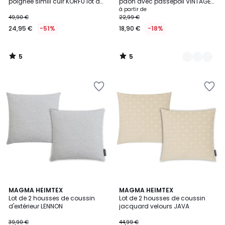
5
5
poignée simili cuir KORFU lot de
paon avec passepoil VINTAGE
2
BIRDS
à partir de
49,90 €
22,99 €
24,95 €
-51%
18,90 €
-18%
5
5
/
/
5
5
MAGMA HEIMTEX
MAGMA HEIMTEX
Lot de 2 housses de coussin
Lot de 2 housses de coussin
d'extérieur LENNON
jacquard velours JAVA
39,90 €
44,99 €