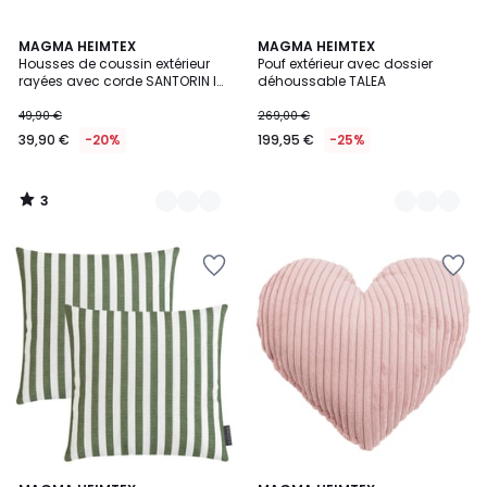
3
5
MAGMA HEIMTEX
3
MAGMA HEIMTEX
/
Housses de coussin extérieur
Pouf extérieur avec dossier
Couleurs
Couleurs
5
rayées avec corde SANTORIN lot
déhoussable TALEA
de 2
49,90 €
269,00 €
39,90 €
-20%
199,95 €
-25%
3
/
5