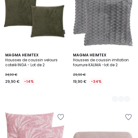
MAGMA HEIMTEX
2
MAGMA HEIMTEX
Housses de coussin velours
Housses de coussin imitation
Couleurs
cotelé INGA - Lot de 2
fourrure KALIMA -lot de 2
34,90 €
29,90 €
29,90 €
-14%
19,90 €
-34%