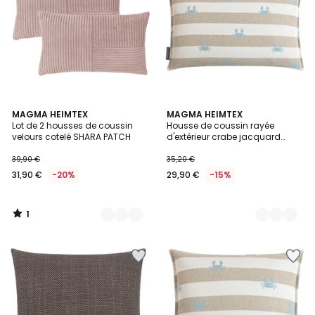
1
6
MAGMA HEIMTEX
2
MAGMA HEIMTEX
/
Lot de 2 housses de coussin
Housse de coussin rayée
Couleurs
Couleurs
5
velours cotelé SHARA PATCH
d'extérieur crabe jacquard
CRAB
39,90 €
35,20 €
31,90 €
-20%
29,90 €
-15%
1
/
5