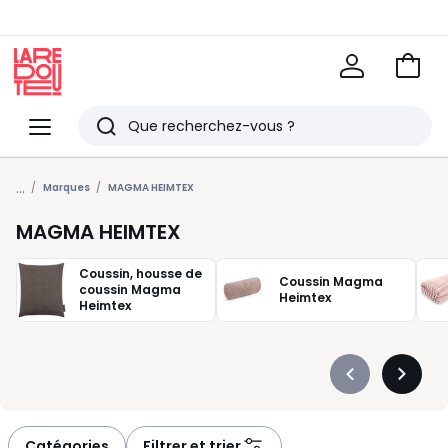
Voir
mon
La
panie
Redoute
Menu
Rechercher
Derniers
...
articles
Marques
MAGMA HEIMTEX
vus
MAGMA HEIMTEX
Coussin, housse de
Coussin Magma
coussin Magma
Heimtex
Heimtex
Précédent
Suivan
-
-
défiler
défiler
à
à
Catégories
Filtrer et trier