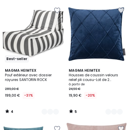
€
20%
de
réduction
appliquée.
Best-seller
4
5
5
MAGMA HEIMTEX
8
MAGMA HEIMTEX
/
/
Pouf extérieur avec dossier
Housses de coussin velours
Couleurs
Couleurs
5
5
rayures SANTORIN ROCK
relief pli cousu-Lot de 2
NOBLESS
à partir de
289,00 €
24,90 €
199,00 €
-31%
19,90 €
-20%
4
5
/
/
5
5