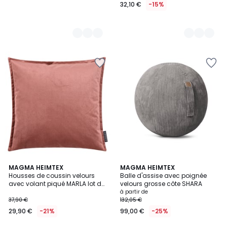
32,10 €
-15%
5
MAGMA HEIMTEX
5
MAGMA HEIMTEX
Housses de coussin velours
Balle d'assise avec poignée
Couleurs
Couleurs
avec volant piqué MARLA lot de
velours grosse côte SHARA
2
à partir de
37,90 €
132,05 €
29,90 €
-21%
99,00 €
-25%