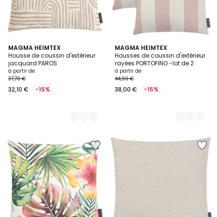
2
MAGMA HEIMTEX
3
MAGMA HEIMTEX
Housse de coussin d'extérieur
Housses de coussin d'extérieur
Couleurs
Couleurs
jacquard PAROS
rayées PORTOFINO -lot de 2
à partir de
à partir de
37,70 €
44,90 €
32,10 €
-15%
38,00 €
-15%