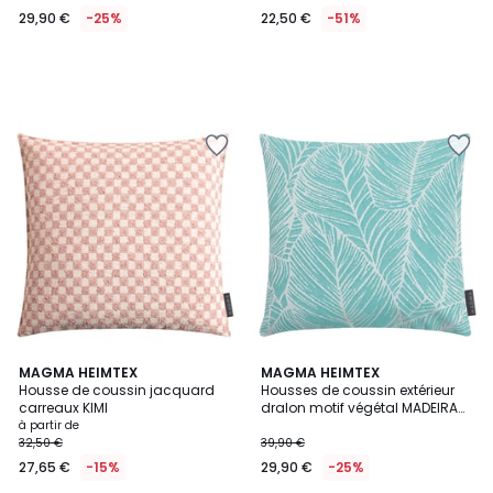
29,90 €
-25%
22,50 €
-51%
3
MAGMA HEIMTEX
2
MAGMA HEIMTEX
Housse de coussin jacquard
Housses de coussin extérieur
Couleurs
Couleurs
carreaux KIMI
dralon motif végétal MADEIRA
Lot de 2
à partir de
32,50 €
39,90 €
27,65 €
-15%
29,90 €
-25%