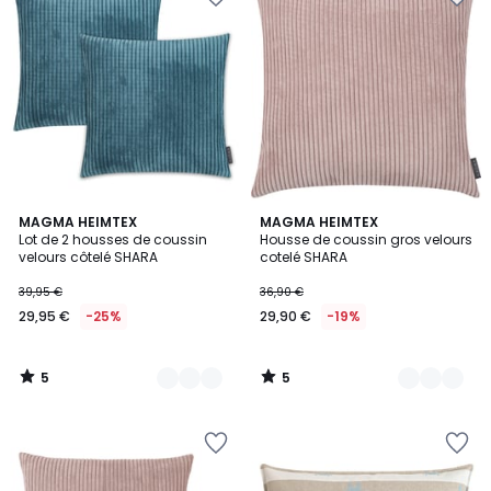
5
5
11
MAGMA HEIMTEX
11
MAGMA HEIMTEX
/
/
Lot de 2 housses de coussin
Housse de coussin gros velours
Couleurs
Couleurs
5
5
velours côtelé SHARA
cotelé SHARA
39,95 €
36,90 €
29,95 €
-25%
29,90 €
-19%
5
5
/
/
5
5