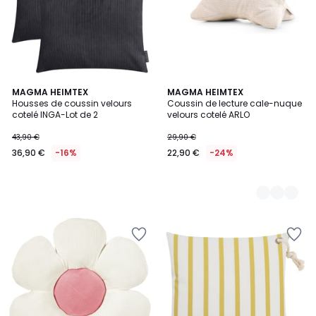
MAGMA HEIMTEX
3
MAGMA HEIMTEX
Housses de coussin velours
Coussin de lecture cale-nuque
Couleurs
cotelé INGA-Lot de 2
velours cotelé ARLO
43,90 €
29,90 €
36,90 €
-16%
22,90 €
-24%