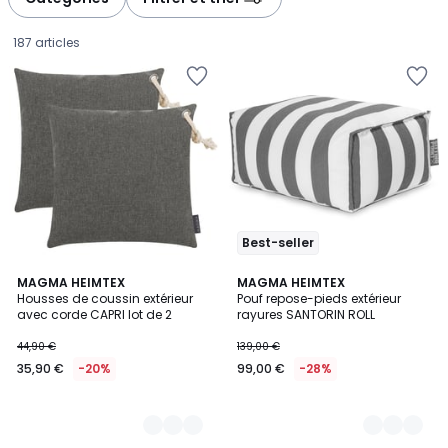
gauche
droite
187 articles
Best-seller
5
MAGMA HEIMTEX
5
MAGMA HEIMTEX
Housses de coussin extérieur
Pouf repose-pieds extérieur
Couleurs
Couleurs
avec corde CAPRI lot de 2
rayures SANTORIN ROLL
35,90
44,90 €
139,00 €
€
35,90 €
-20%
99,00 €
-28%
au
lieu
de
44,90