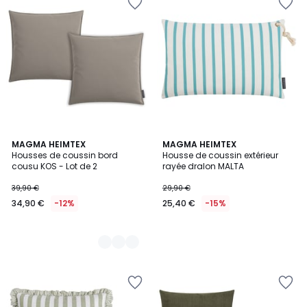
6
MAGMA HEIMTEX
MAGMA HEIMTEX
Housses de coussin bord
Housse de coussin extérieur
Couleurs
cousu KOS - Lot de 2
rayée dralon MALTA
39,90 €
29,90 €
34,90 €
-12%
25,40 €
-15%