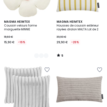
5
3
MAGMA HEIMTEX
MAGMA HEIMTEX
/
Coussin velours forme
Housses de coussin extérieur
Couleurs
5
marguerite MINNIE
rayées dralon MALTA Lot de 2
18,60 €
39,90 €
15,90 €
-15%
29,90 €
-25%
5
/
5