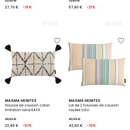
32,60 €
73,80 €
27,70 €
-15%
57,80 €
-21%
MAGMA HEIMTEX
MAGMA HEIMTEX
Housse de coussin coton
Lot de 2 housses de coussin
imitation laine KAYA
rayées LULU
44,90 €
49,95 €
22,45 €
-51%
42,50 €
-15%