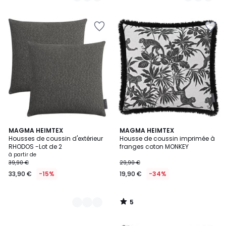
5
5
2
MAGMA HEIMTEX
MAGMA HEIMTEX
/
Housses de coussin d'extérieur
Housse de coussin imprimée à
Couleurs
5
RHODOS -Lot de 2
franges coton MONKEY
à partir de
39,90 €
29,90 €
33,90 €
-15%
19,90 €
-34%
5
/
5