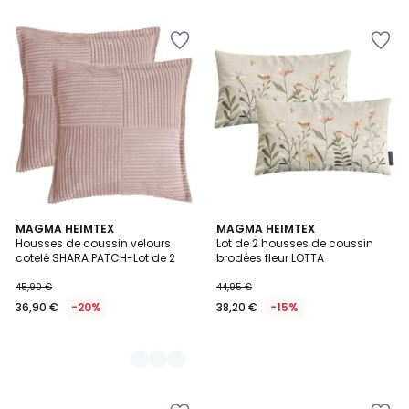
6
MAGMA HEIMTEX
MAGMA HEIMTEX
Housses de coussin velours
Lot de 2 housses de coussin
Couleurs
cotelé SHARA PATCH-Lot de 2
brodées fleur LOTTA
45,90 €
44,95 €
36,90 €
-20%
38,20 €
-15%