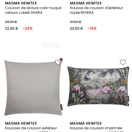
6
MAGMA HEIMTEX
MAGMA HEIMTEX
Coussin de lecture cale-nuque
Housse de coussin d'extérieur
Couleurs
velours cotelé SHARA
rayée RIVIERA
29,90 €
27,60 €
22,90 €
-24%
23,50 €
-15%
5
5
MAGMA HEIMTEX
2
MAGMA HEIMTEX
/
/
Housses de coussin extérieur
Housse de coussin imprimée
Couleurs