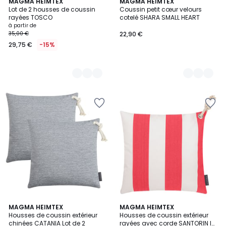
2
MAGMA HEIMTEX
4
MAGMA HEIMTEX
Lot de 2 housses de coussin
Coussin petit cœur velours
Couleurs
Couleurs
rayées TOSCO
cotelé SHARA SMALL HEART
à partir de
35,00 €
22,90 €
29,75 €
-15%
2
MAGMA HEIMTEX
5
MAGMA HEIMTEX
Housses de coussin extérieur
Housses de coussin extérieur
Couleurs
Couleurs
chinées CATANIA Lot de 2
rayées avec corde SANTORIN lot