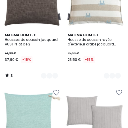
3
5
MAGMA HEIMTEX
2
MAGMA HEIMTEX
/
Housses de coussin jacquard
Housse de coussin rayée
Couleurs
Couleurs
5
AUSTIN lot de 2
d'extérieur crabe jacquard
CRAB
44,90 €
27,60 €
37,90 €
-15%
23,50 €
-15%
3
/
5