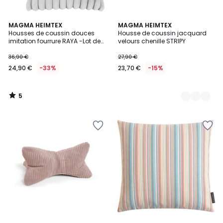
5
MAGMA HEIMTEX
3
MAGMA HEIMTEX
/
Housses de coussin douces
Housse de coussin jacquard
Couleurs
5
imitation fourrure RAYA -Lot de
velours chenille STRIPY
2
36,90 €
27,90 €
24,90 €
-33%
23,70 €
-15%
5
/
5