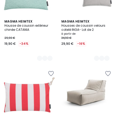
4
MAGMA HEIMTEX
5
MAGMA HEIMTEX
Housse de coussin extérieur
Housses de coussin velours
Couleurs
Couleurs
chinée CATANIA
cotelé INGA- Lot de 2
à partir de
29,90 €
34,90 €
19,90 €
-34%
29,90 €
-16%