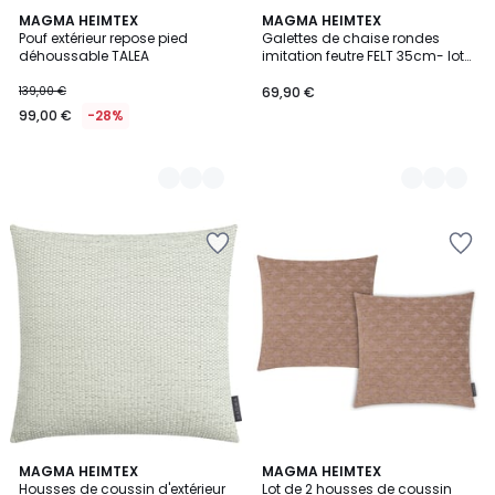
3
MAGMA HEIMTEX
3
MAGMA HEIMTEX
Pouf extérieur repose pied
Galettes de chaise rondes
Couleurs
Couleurs
déhoussable TALEA
imitation feutre FELT 35cm- lot
de 4
139,00 €
69,90 €
99,00 €
-28%
MAGMA HEIMTEX
MAGMA HEIMTEX
Housses de coussin d'extérieur
Lot de 2 housses de coussin