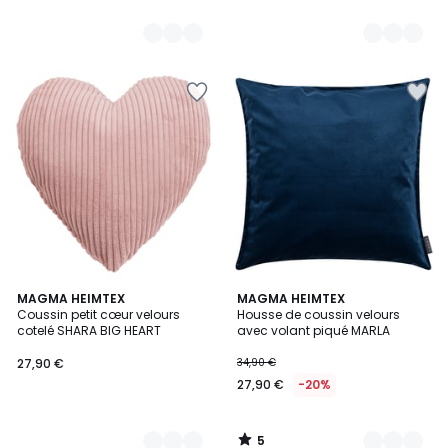
5
4
MAGMA HEIMTEX
4
MAGMA HEIMTEX
/
Coussin petit cœur velours
Housse de coussin velours
Couleurs
Couleurs
5
cotelé SHARA BIG HEART
avec volant piqué MARLA
27,90 €
34,90 €
27,90 €
-20%
5
/