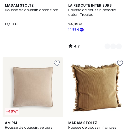
4,7
MADAM STOLTZ
6
LA REDOUTE INTERIEURS
/ 5
Housse de coussin coton floral
Housse de coussin percale
Couleurs
coton, Tropical
17,90 €
24,99 €
14,99 €
4,7
/
5
-40%*
4
AM.PM
2
MADAM STOLTZ
Housse de coussin, velours
Housse de coussin franges