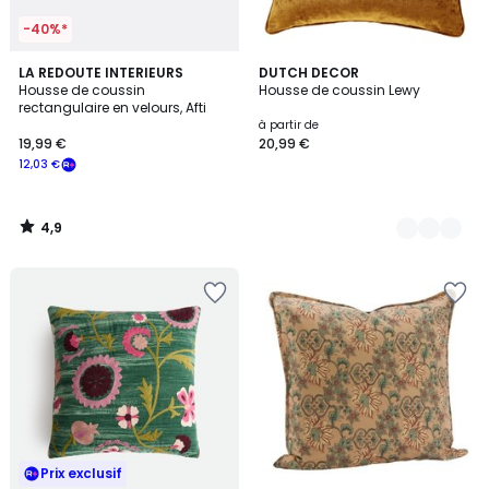
-40%*
4,9
LA REDOUTE INTERIEURS
18
DUTCH DECOR
/ 5
Housse de coussin
Housse de coussin Lewy
Couleurs
rectangulaire en velours, Afti
à partir de
19,99 €
20,99 €
12,03 €
4,9
/
5
Prix exclusif