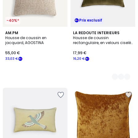
Prix exclusif
-40%*
AM.PM
3
LA REDOUTE INTERIEURS
Housse de coussin en
Housse de coussin
Couleurs
jacquard, AGOSTINA
rectangulaire, en velours ciselé,
MILO
55,00 €
17,99 €
33,03 €
16,20 €