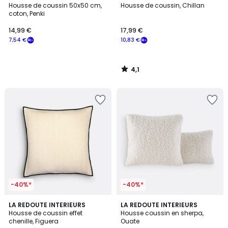
/ 5
Housse de coussin 50x50 cm,
Housse de coussin, Chillan
coton, Penki
14,99 €
17,99 €
7,54 €
10,83 €
4,1
/
5
-40%*
-40%*
4,9
4,5
LA REDOUTE INTERIEURS
LA REDOUTE INTERIEURS
/ 5
/ 5
Housse de coussin effet
Housse coussin en sherpa,
chenille, Figuera
Ouate