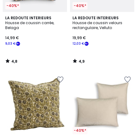
-40%*
-40%*
4,8
4,9
LA REDOUTE INTERIEURS
LA REDOUTE INTERIEURS
/ 5
/ 5
Housse de coussin carrée,
Housse de coussin velours
Belaga
rectangulaire, Velluto
14,99 €
19,99 €
9,03 €
12,03 €
4,8
4,9
/
/
5
5
-40%*