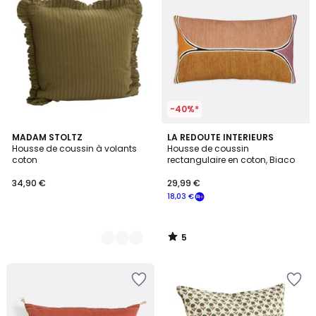
-40%*
5
7
MADAM STOLTZ
LA REDOUTE INTERIEURS
/
Housse de coussin à volants
Housse de coussin
Couleurs
5
coton
rectangulaire en coton, Biaco
34,90 €
29,99 €
18,03 €
5
/
5