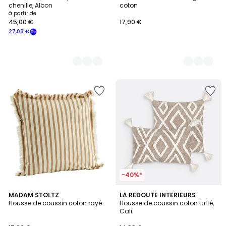
Couleurs
Couleurs
chenille, Albon
coton
à partir de
45,00 €
17,90 €
27,03 €
-40%*
5
4,3
MADAM STOLTZ
LA REDOUTE INTERIEURS
/
/ 5
Housse de coussin coton rayé
Housse de coussin coton tufté,
5
Cali