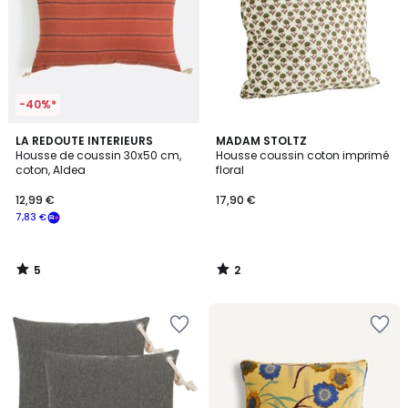
-40%*
5
2
LA REDOUTE INTERIEURS
MADAM STOLTZ
/
/
Housse de coussin 30x50 cm,
Housse coussin coton imprimé
5
5
coton, Aldea
floral
12,99 €
17,90 €
7,83 €
5
2
/
/
5
5