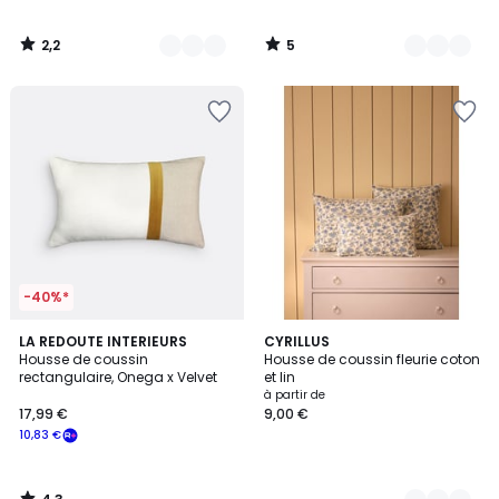
2,2
5
/
/
5
5
-40%*
4,3
LA REDOUTE INTERIEURS
2
CYRILLUS
/ 5
Housse de coussin
Housse de coussin fleurie coton
Couleurs
rectangulaire, Onega x Velvet
et lin
à partir de
17,99 €
9,00 €
10,83 €