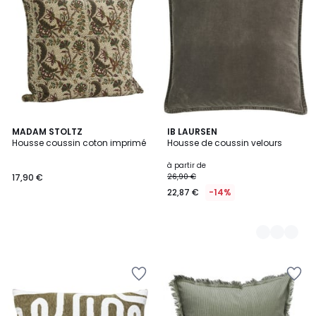
MADAM STOLTZ
13
IB LAURSEN
Housse coussin coton imprimé
Housse de coussin velours
Couleurs
à partir de
17,90 €
26,90 €
22,87 €
-14%