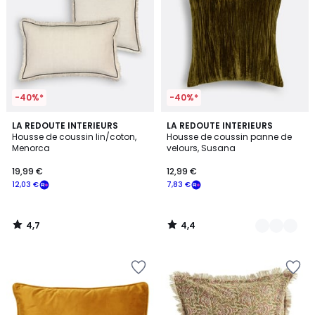
-40%*
-40%*
4,7
4,4
LA REDOUTE INTERIEURS
4
LA REDOUTE INTERIEURS
/ 5
/ 5
Housse de coussin lin/coton,
Housse de coussin panne de
Couleurs
Menorca
velours, Susana
19,99 €
12,99 €
12,03 €
7,83 €
4,7
4,4
/
/
5
5