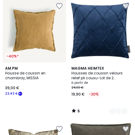
-40%*
5
AM.PM
8
MAGMA HEIMTEX
/
Housse de coussin en
Housses de coussin velours
Couleurs
5
chambray, MISSIA
relief pli cousu-Lot de 2
NOBLESS
à partir de
39,00 €
24,90 €
23,43 €
19,90 €
-20%
5
/
5