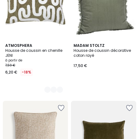
4
ATMOSPHERA
MADAM STOLTZ
Housse de coussin en chenille
Housse de coussin décorative
Couleurs
JENI
coton rayé
à partir de
7,59 €
17,50 €
6,20 €
-18%