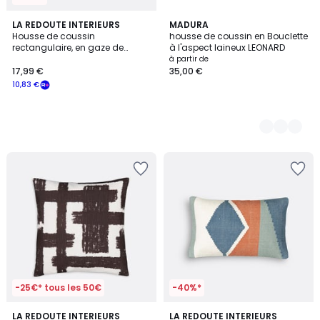
LA REDOUTE INTERIEURS
2
MADURA
Housse de coussin
housse de coussin en Bouclette
Couleurs
rectangulaire, en gaze de
à l'aspect laineux LEONARD
coton, imprimé Ikat, ASTI
à partir de
17,99 €
35,00 €
10,83 €
-25€* tous les 50€
-40%*
4,1
LA REDOUTE INTERIEURS
LA REDOUTE INTERIEURS