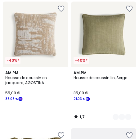
-40%*
-40%*
1,7
AM.PM
4
AM.PM
/
Housse de coussin en
Housse de coussin lin, Serge
Couleurs
5
jacquard, AGOSTINA
55,00 €
35,00 €
33,03 €
21,03 €
1,7
/
5