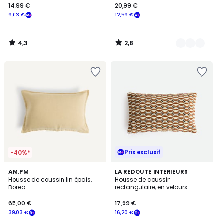
14,99 €
20,99 €
9,03 €
12,59 €
4,3
2,8
/
/
5
5
Prix exclusif
-40%*
2
7
AM.PM
LA REDOUTE INTERIEURS
/
Housse de coussin lin épais,
Housse de coussin
Couleurs
5
Boreo
rectangulaire, en velours
chenille, VILNIA
65,00 €
17,99 €
39,03 €
16,20 €