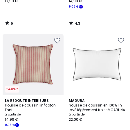
17,90 €
14,99 €
9,03 €
5
4,3
/
/
5
5
-40%*
2,2
5
4
LA REDOUTE INTERIEURS
7
MADURA
/ 5
/
Housse de coussin lin/coton,
housse de coussin en 100% lin
Couleurs
Couleurs
5
Enni
lavé légèrement froissé CARLINA
à partir de
à partir de
14,99 €
22,00 €
9,03 €