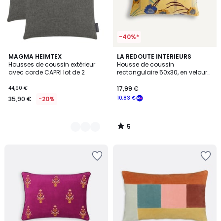
-40%*
5
5
MAGMA HEIMTEX
LA REDOUTE INTERIEURS
/
Housses de coussin extérieur
Housse de coussin
Couleurs
5
avec corde CAPRI lot de 2
rectangulaire 50x30, en velours
de coton imprimé, MOWAN
44,90 €
17,99 €
10,83 €
35,90 €
-20%
5
/
5