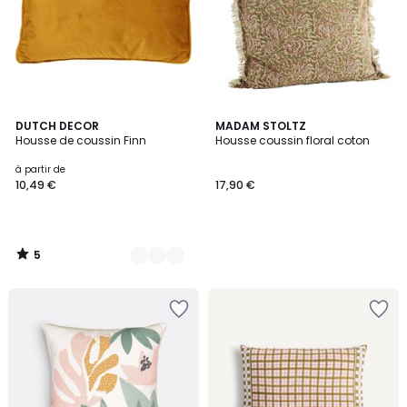
5
17
DUTCH DECOR
MADAM STOLTZ
/
Housse de coussin Finn
Housse coussin floral coton
Couleurs
5
à partir de
10,49 €
17,90 €
5
/
5