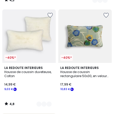
4,3
/
5
-40%*
-40%*
4,8
4
LA REDOUTE INTERIEURS
LA REDOUTE INTERIEURS
/ 5
Housse de coussin duveteuse,
Housse de coussin
Couleurs
Colton
rectangulaire 50x30, en velours
de coton imprimé, MOWAN
14,99 €
17,99 €
9,03 €
10,83 €
4,8
/
5