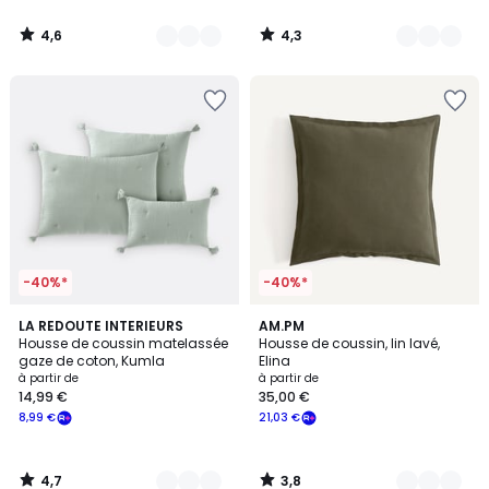
à
notre
4,6
4,3
programme
/
/
5
5
pour
payer
à
la
place
7,83
€.
-40%*
-40%*
4,7
3,8
10
LA REDOUTE INTERIEURS
12
AM.PM
/ 5
/ 5
Housse de coussin matelassée
Housse de coussin, lin lavé,
Couleurs
Couleurs
gaze de coton, Kumla
Elina
à partir de
à partir de
14,99 €
35,00 €
8,99 €
21,03 €
4,7
3,8
/
/