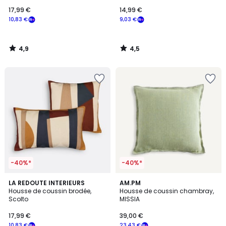
17,99 €
14,99 €
10,83 €
9,03 €
4,9
4,5
/
/
5
5
-40%*
-40%*
4,4
LA REDOUTE INTERIEURS
AM.PM
/ 5
Housse de coussin brodée,
Housse de coussin chambray,
Scolto
MISSIA
17,99 €
39,00 €
10,83 €
23,43 €