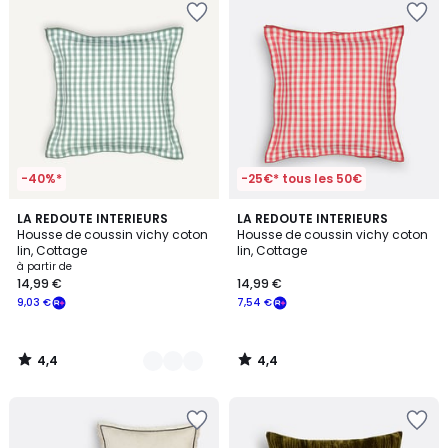
-40%*
-25€* tous les 50€
4,4
4,4
4
LA REDOUTE INTERIEURS
LA REDOUTE INTERIEURS
/ 5
/ 5
Housse de coussin vichy coton
Housse de coussin vichy coton
Couleurs
lin, Cottage
lin, Cottage
à partir de
14,99 €
14,99 €
9,03 €
7,54 €
4,4
4,4
/
/
5
5