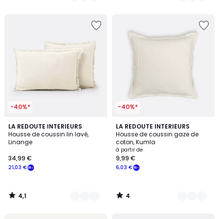
5
5
-40%*
-40%*
4,1
4
5
LA REDOUTE INTERIEURS
8
LA REDOUTE INTERIEURS
/ 5
/
Housse de coussin lin lavé,
Housse de coussin gaze de
Couleurs
Couleurs
5
Linange
coton, Kumla
à partir de
34,99 €
9,99 €
21,03 €
6,03 €
4,1
4
/
/
5
5