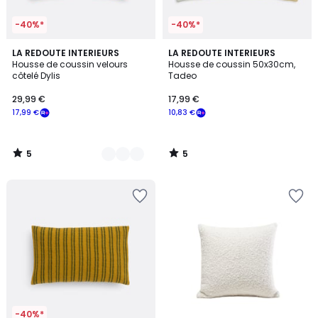
-40%*
-40%*
5
5
2
LA REDOUTE INTERIEURS
LA REDOUTE INTERIEURS
/
/
Housse de coussin velours
Housse de coussin 50x30cm,
Couleurs
5
5
côtelé Dylis
Tadeo
29,99 €
17,99 €
17,99 €
10,83 €
5
5
/
/
5
5
-40%*