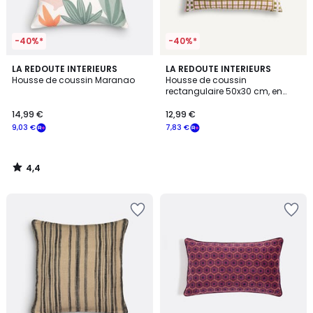
-40%*
-40%*
4,4
LA REDOUTE INTERIEURS
LA REDOUTE INTERIEURS
/ 5
Housse de coussin Maranao
Housse de coussin
rectangulaire 50x30 cm, en
coton imprimé carreaux, DELILA
14,99 €
12,99 €
9,03 €
7,83 €
4,4
/
5