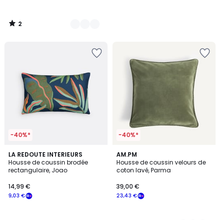
2
/
5
-40%*
-40%*
4,4
4,5
LA REDOUTE INTERIEURS
4
AM.PM
/ 5
/ 5
Housse de coussin brodée
Housse de coussin velours de
Couleurs
rectangulaire, Joao
coton lavé, Parma
14,99 €
39,00 €
9,03 €
23,43 €