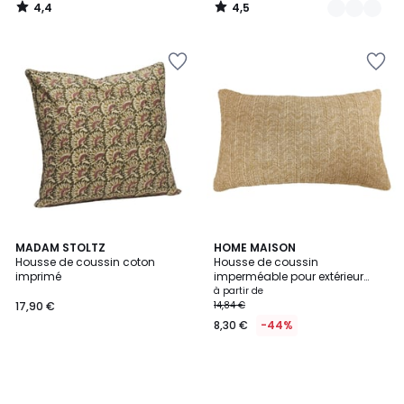
4,4
4,5
/
/
5
5
MADAM STOLTZ
HOME MAISON
Housse de coussin coton
Housse de coussin
imprimé
imperméable pour extérieur
FORMENTERA - QABANE
à partir de
17,90 €
14,84 €
8,30 €
-44%