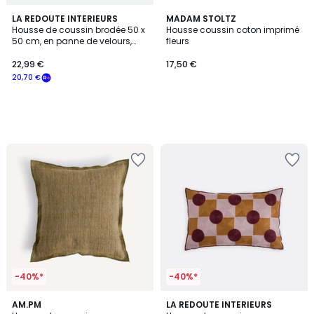
LA REDOUTE INTERIEURS
MADAM STOLTZ
Housse de coussin brodée 50 x
Housse coussin coton imprimé
50 cm, en panne de velours,
fleurs
IZILD
22,99 €
17,50 €
20,70 €
-40%*
-40%*
5
3,3
AM.PM
LA REDOUTE INTERIEURS