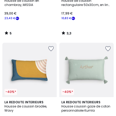
/
/ 5
Housse de coussin en
Housse de coussin
5
chambray, MISSIA
rectangulaire 50x30cm, en lin
et coton brodé, TOUMA
39,00 €
17,99 €
23,43 €
10,83 €
5
3,3
/
/
5
5
-40%*
-40%*
4,3
2,8
LA REDOUTE INTERIEURS
8
LA REDOUTE INTERIEURS
/ 5
/ 5
Housse de coussin brodée,
Housse coussin gaze de coton
Couleurs
Wavy
personnalisée Kumla