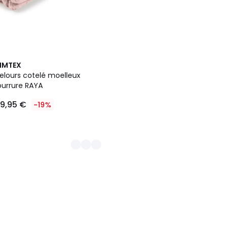
IMTEX
velours cotelé moelleux
ourrure RAYA
19,95 €
-19%