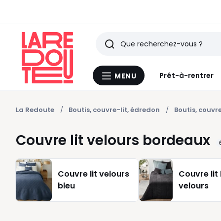
Rechercher
Derniers
Prêt-à-rentrer
MENU
Menu
articles
La
Redoute
vus
La Redoute
Boutis, couvre-lit, édredon
Boutis, couvre
Couvre lit velours bordeaux
Couvre lit velours
Couvre lit
bleu
velours