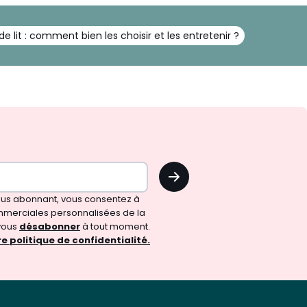
e lit : comment bien les choisir et les entretenir ?
OK
vous abonnant, vous consentez à
merciales personnalisées de la
vous
désabonner
à tout moment.
e politique de confidentialité.