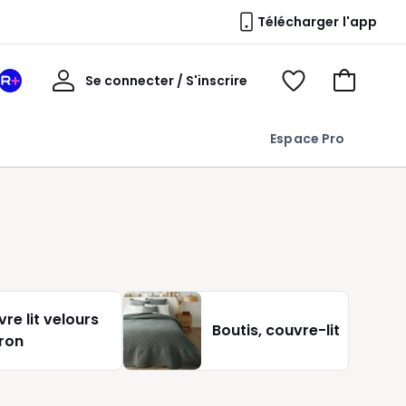
Télécharger l'app
Mon
Se connecter / S'inscrire
Mon
Voir
Voir
compte
espace
mes
mon
La
favoris
panier
Espace Pro
Redoute
+
re lit velours
Boutis, couvre-lit
ron