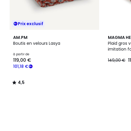
Prix exclusif
4,5
8
AM.PM
MAGMA HE
/ 5
Couleurs
Boutis en velours Lasya
Plaid gros 
imitation f
à partir de
119,00 €
1
149,00 €
101,18 €
4,5
/
5