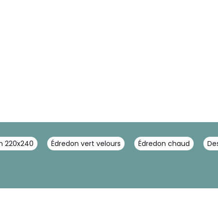
on 220x240
Édredon vert velours
Édredon chaud
Des