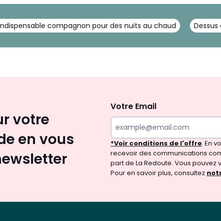
l’indispensable compagnon pour des nuits au chaud
Dessus d
Inscription
newsletter
Votre Email
ur votre
e en vous
*Voir conditions de l'offre
. En 
recevoir des communications com
newsletter
part de La Redoute. Vous pouvez 
Pour en savoir plus, consultez
notr