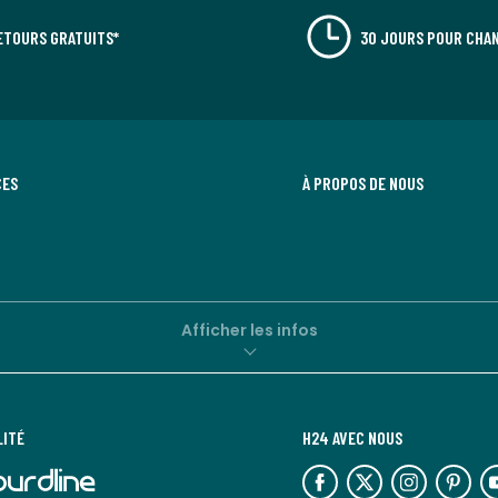
ETOURS GRATUITS*
30 JOURS POUR CHAN
CES
À PROPOS DE NOUS
Afficher les infos
LITÉ
H24 AVEC NOUS
lien
lien
lien
lien
lie
vers
vers
vers
vers
ve