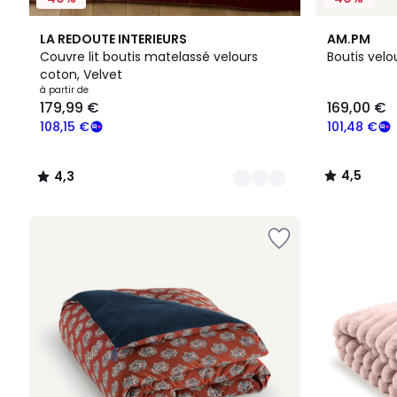
9
4,3
2
4,5
LA REDOUTE INTERIEURS
AM.PM
Couleurs
/ 5
Couleurs
/ 5
Couvre lit boutis matelassé velours
Boutis velo
coton, Velvet
Prix
à partir de
179,99 €
169,00 €
à
partir
108,15 €
101,48 €
de
179,99
4,5
4,3
€
/
/
souscrivez
5
5
à
notre
programme
pour
payer
à
la
place
108,15
€.