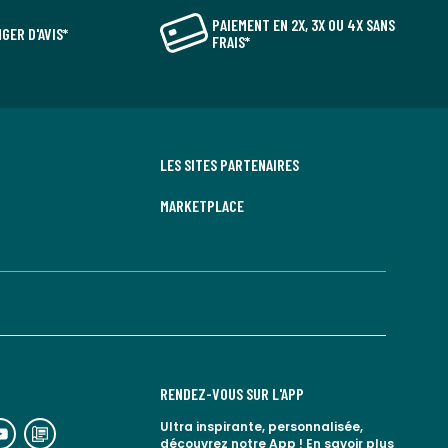
PAIEMENT EN 2X, 3X OU 4X SANS
GER D'AVIS*
FRAIS*
LES SITES PARTENAIRES
MARKETPLACE
RENDEZ-VOUS SUR L'APP
n
lien
Ultra inspirante, personnalisée,
découvrez notre App !
En savoir plus
rs
vers