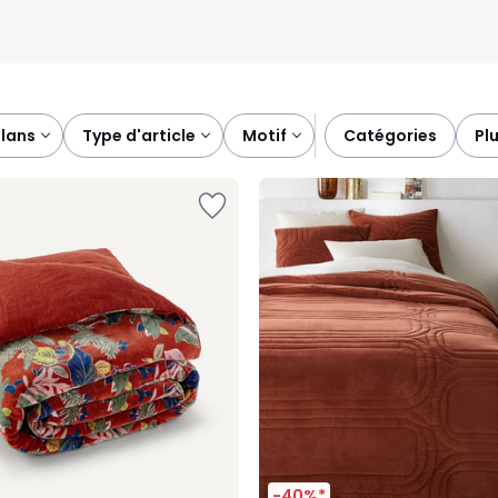
plans
type d'article
motif
catégories
pl
-40%*