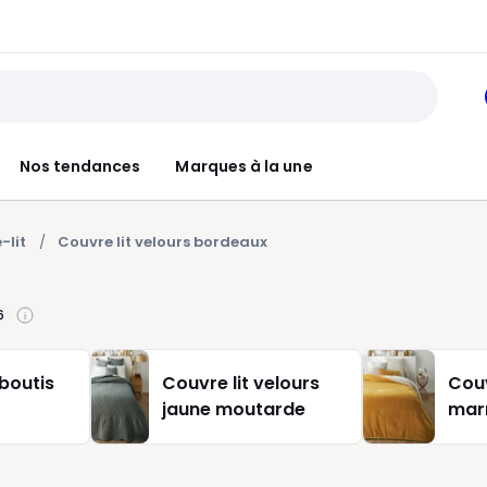
Nos tendances
Marques à la une
-lit
Couvre lit velours bordeaux
6
 boutis
Couvre lit velours
Couv
jaune moutarde
mar