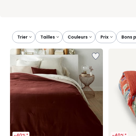
Trier
tailles
couleurs
prix
bons 
-40%*
-40%*