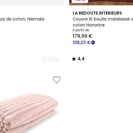
4,4
LA REDOUTE INTERIEURS
/ 5
urs de coton, Hiemala
Couvre lit boutis matelassé 
coton Honorine
à partir de
179,99 €
108,23 €
4,4
/
5