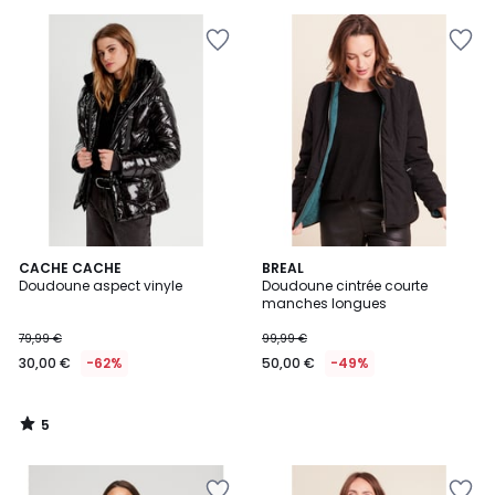
5
pour
payer
à
la
place
60,00
€.
5
CACHE CACHE
BREAL
/
Doudoune aspect vinyle
Doudoune cintrée courte
5
manches longues
79,99 €
99,99 €
30,00 €
-62%
50,00 €
-49%
5
/
5