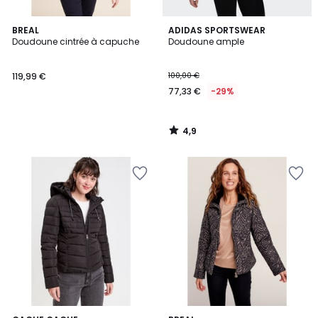
4,9
BREAL
ADIDAS SPORTSWEAR
/ 5
Doudoune cintrée à capuche
Doudoune ample
119,99 €
100,00 €
77,33 €
-29%
4,9
/
5