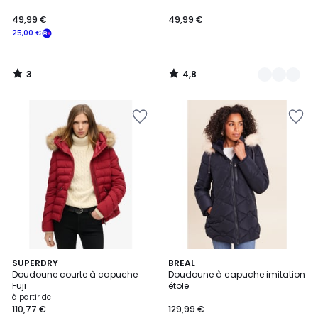
49,99 €
49,99 €
25,00 €
3
4,8
/
/
5
5
5
2
SUPERDRY
BREAL
/
Doudoune courte à capuche
Doudoune à capuche imitation
Couleurs
5
Fuji
étole
à partir de
110,77 €
129,99 €