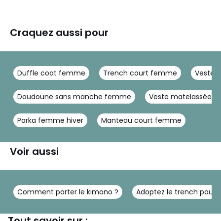
Craquez aussi pour
Duffle coat femme
Trench court femme
Veste 
Doudoune sans manche femme
Veste matelassée 
Parka femme hiver
Manteau court femme
Voir aussi
Comment porter le kimono ?
Adoptez le trench pour 
Tout savoir sur :