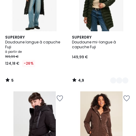
5
4,9
SUPERDRY
3
SUPERDRY
/
/ 5
Doudoune longue à capuche
Doudoune mi-longue à
Couleurs
5
Fuji
capuche Fuji
à partir de
169,99 €
149,99 €
124,18 €
-26%
5
4,9
/
/
5
5