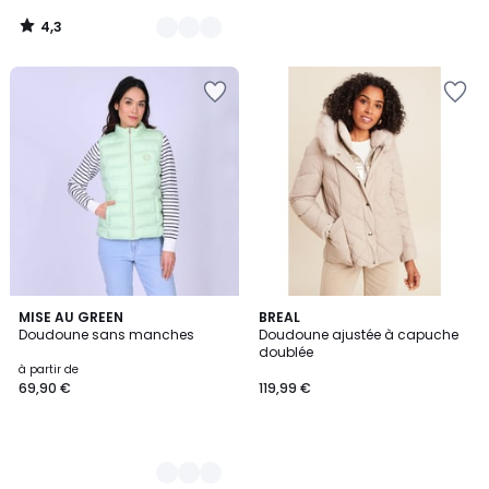
4,3
/
5
3
MISE AU GREEN
BREAL
Doudoune sans manches
Doudoune ajustée à capuche
Couleurs
doublée
à partir de
69,90 €
119,99 €