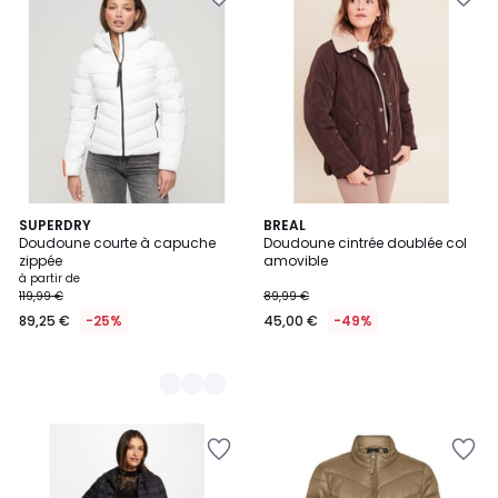
2
SUPERDRY
BREAL
Doudoune courte à capuche
Doudoune cintrée doublée col
Couleurs
zippée
amovible
à partir de
119,99 €
89,99 €
89,25 €
-25%
45,00 €
-49%