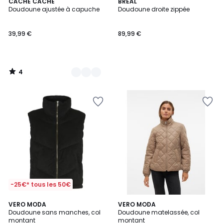
4
2
CACHE CACHE
BREAL
/
Doudoune ajustée à capuche
Doudoune droite zippée
Couleurs
5
39,99 €
89,99 €
4
/
5
-25€* tous les 50€
3
4,8
VERO MODA
2
VERO MODA
/
/ 5
Doudoune sans manches, col
Doudoune matelassée, col
Couleurs
5
montant
montant