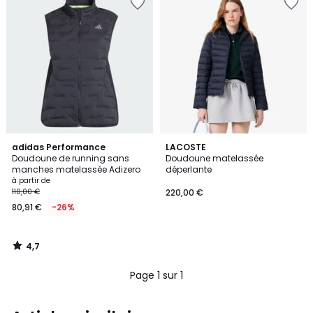
4,7
adidas Performance
LACOSTE
/ 5
Doudoune de running sans
Doudoune matelassée
manches matelassée Adizero
déperlante
à partir de
110,00 €
220,00 €
80,91 €
-26%
4,7
/
5
Page 1 sur 1