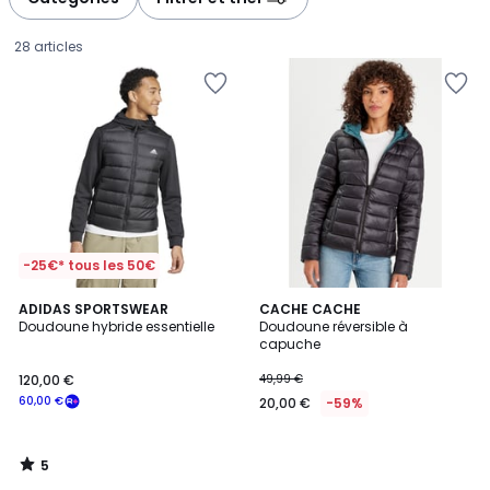
gauche
droite
28 articles
-25€* tous les 50€
5
ADIDAS SPORTSWEAR
CACHE CACHE
/
Doudoune hybride essentielle
Doudoune réversible à
5
capuche
120,00
120,00 €
49,99 €
€
60,00 €
20,00 €
-59%
souscrivez
à
notre
5
programme
/