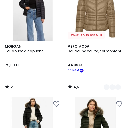
-25€* tous les 50€
2
4,5
MORGAN
2
VERO MODA
/
/ 5
Doudoune à capuche
Doudoune courte, col montant
Couleurs
5
75,00 €
44,99 €
22,50 €
2
4,5
/
/
5
5