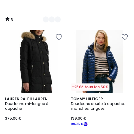
5
/
5
-25€* tous les 50€
4,3
3
LAUREN RALPH LAUREN
TOMMY HILFIGER
/ 5
Doudoune mi-longue à
Doudoune courte à capuche,
Couleurs
capuche
manches longues
375,00 €
199,90 €
99,95 €