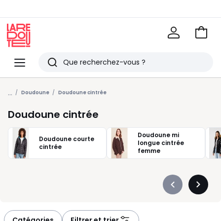
Voir
mon
La
panie
Redoute
Menu
Rechercher
Derniers
...
articles
Doudoune
Doudoune cintrée
vus
Doudoune cintrée
Doudoune mi
Doudoune courte
longue cintrée
cintrée
femme
Précédent
Suivan
-
-
défiler
défiler
à
à
Catégories
Filtrer et trier