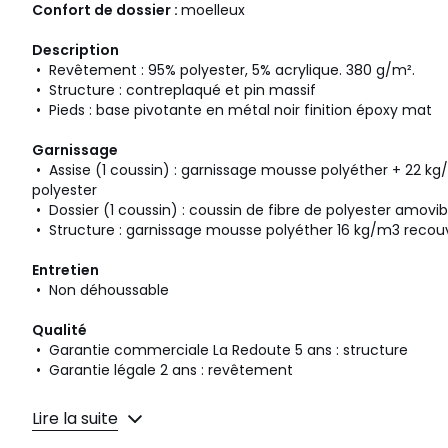
Confort de dossier :
moelleux
Description
• Revêtement : 95% polyester, 5% acrylique. 380 g/m².
• Structure : contreplaqué et pin massif
• Pieds : base pivotante en métal noir finition époxy mat
Garnissage
• Assise (1 coussin) : garnissage mousse polyéther + 22 k
polyester
• Dossier (1 coussin) : coussin de fibre de polyester amovib
• Structure : garnissage mousse polyéther 16 kg/m3 recou
Entretien
• Non déhoussable
Qualité
• Garantie commerciale La Redoute 5 ans : structure
• Garantie légale 2 ans : revêtement
Dimensions
Lire la suite
• Longueur : 100 cm