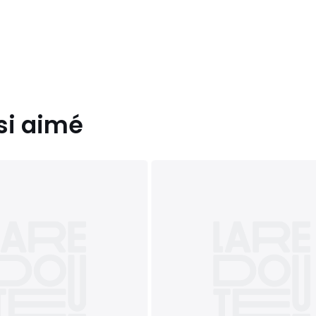
z vous, sur rendez-vous.
liers, ascenseurs)
si aimé