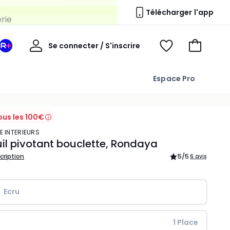
erie
Télécharger l'app
Mon
Se connecter / S'inscrire
Mon
Voir
Voir
compte
espace
mes
mon
La
favoris
panier
Espace Pro
Redoute
+
ous les 100€
E INTERIEURS
il pivotant bouclette, Rondaya
scription
5
/5
6 avis
Ecru
 1 Place