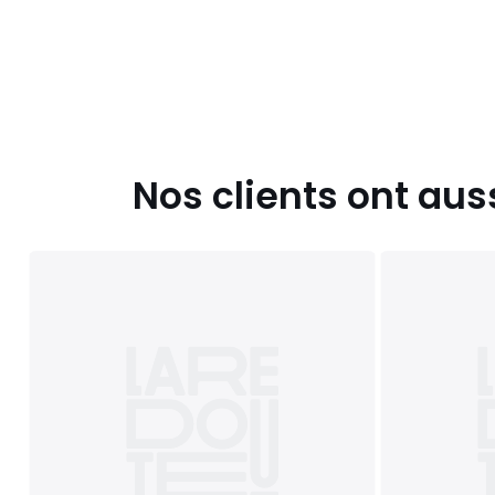
• Hauteur : 71 cm
• Profondeur : 95 cm
• Assise : L84 x H38 x P64 cm
• Poids : 30 kg
Livraison
Ce produit est vendu à monter soi-même. Il sera livré che
Attention ! Veuillez vérifier que les ouvertures (portes, esca
permettront le passage du colis.
Nos clients ont aus
Dimensions et poids des colis
1 colis
• L102 x H78 x P97 cm, 34 kg
Couleurs
Ecru
Tailles
1 Place
Caractéristiques environnementales de l’emballage
En savoir plus sur nos emballages