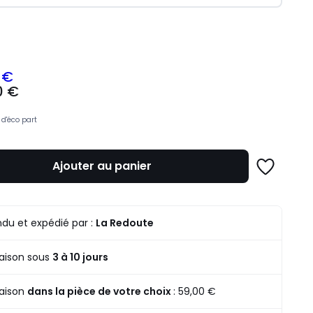
ité
 €
0 €
z
d'éco part
mme
Ajouter au panier
Ajouter
à
une
liste
du et expédié par :
La Redoute
raison sous
3 à 10 jours
raison
dans la pièce de votre choix
:
59,00 €