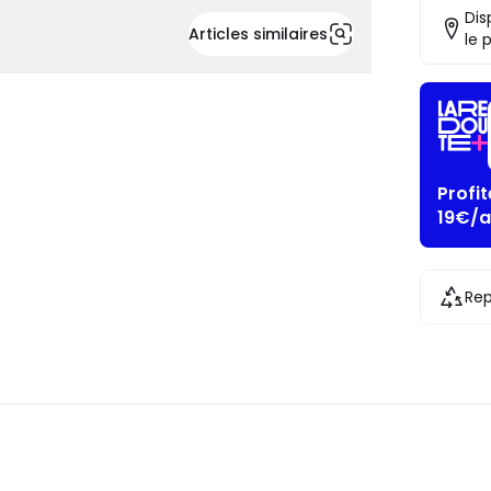
Dis
Articles similaires
le 
Profi
19€/a
Rep