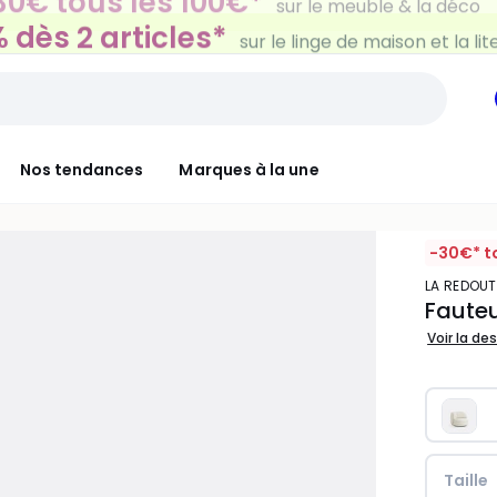
 dès 2 articles*
sur le linge de maison et la lit
Nos tendances
Marques à la une
-30€* t
LA REDOUT
Fauteu
Voir la de
Taille