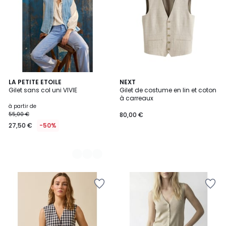
3
LA PETITE ETOILE
NEXT
Gilet sans col uni VIVIE
Gilet de costume en lin et coton
Couleurs
à carreaux
à partir de
55,00 €
80,00 €
27,50 €
-50%