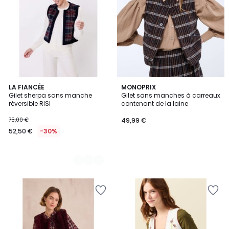
2
LA FIANCÉE
MONOPRIX
Gilet sherpa sans manche
Gilet sans manches à carreaux
Couleurs
réversible RISI
contenant de la laine
75,00 €
49,99 €
52,50 €
-30%