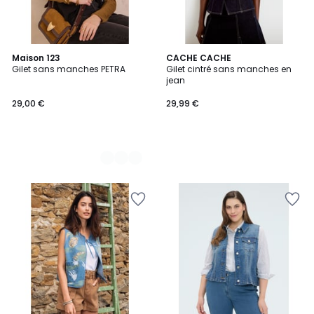
2
Maison 123
CACHE CACHE
Gilet sans manches PETRA
Gilet cintré sans manches en
Couleurs
jean
29,00 €
29,99 €