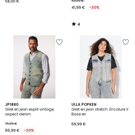
58,00 €
59,99 €
41,99 €
-30%
4
/
5
5
JP1880
ULLA POPKEN
/
Gilet en jean esprit vintage,
Gilet en jean stretch. Encolure V.
5
aspect denim
Base en
79,99 €
59,99 €
55,99 €
-30%