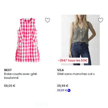
-25€* tous les 50€
2
NEXT
VILA
Robe courte avec gilet
Gilet sans manches col v
Couleurs
boutonné
58,00 €
39,99 €
20,00 €