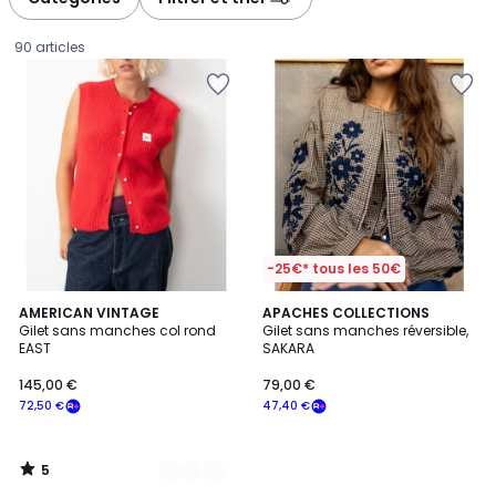
gauche
droite
90 articles
-25€* tous les 50€
5
5
AMERICAN VINTAGE
APACHES COLLECTIONS
/
Gilet sans manches col rond
Gilet sans manches réversible,
Couleurs
5
EAST
SAKARA
145,00
145,00 €
79,00 €
€
72,50 €
47,40 €
souscrivez
à
notre
5
programme
/
5