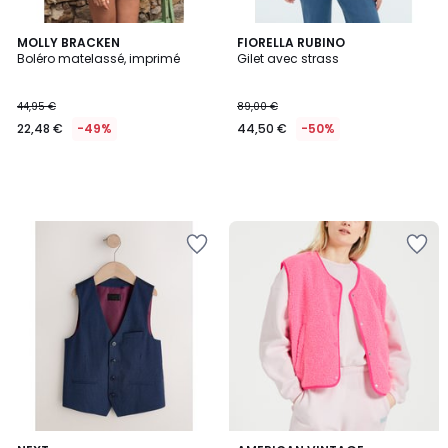
MOLLY BRACKEN
FIORELLA RUBINO
Boléro matelassé, imprimé
Gilet avec strass
44,95 €
89,00 €
22,48 €
-49%
44,50 €
-50%