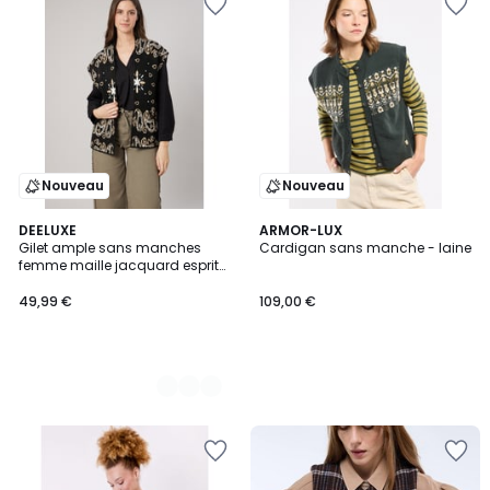
Nouveau
Nouveau
2
DEELUXE
ARMOR-LUX
Gilet ample sans manches
Cardigan sans manche - laine
Couleurs
femme maille jacquard esprit
bandana MIRELLA
49,99 €
109,00 €