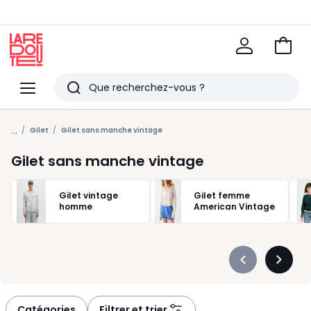
Voir
mon
La
panie
Redoute
Menu
Rechercher
Derniers
...
articles
Gilet
Gilet sans manche vintage
vus
Gilet sans manche vintage
Gilet vintage
Gilet femme
homme
American Vintage
Précédent
Suivan
-
-
défiler
défiler
à
à
Catégories
Filtrer et trier