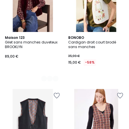
2
Maison 123
BONOBO
Gilet sans manches duveteux
Cardigan droit court brodé
Couleurs
BROOKLYN
sans manches
89,00 €
35,99 €
15,00 €
-58%