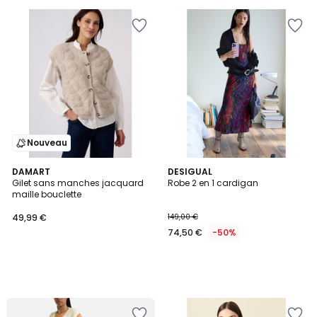
pour
payer
à
la
place
72,50
€.
Nouveau
DAMART
DESIGUAL
Gilet sans manches jacquard
Robe 2 en 1 cardigan
maille bouclette
49,99 €
149,00 €
74,50 €
-50%