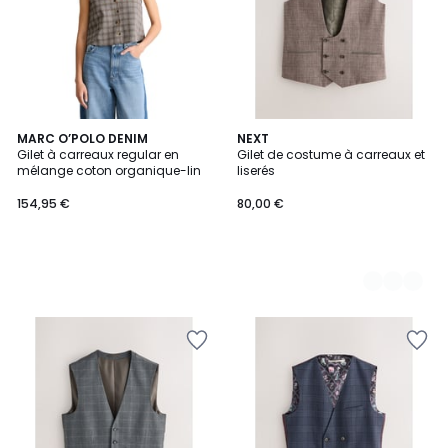
MARC O’POLO DENIM
2
NEXT
Gilet à carreaux regular en
Gilet de costume à carreaux et
Couleurs
mélange coton organique-lin
liserés
154,95 €
80,00 €