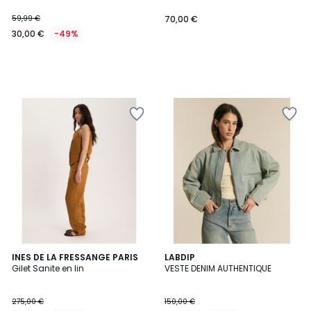
59,99 €
70,00 €
30,00 €
-49%
INES DE LA FRESSANGE PARIS
2
LABDIP
Gilet Sanite en lin
VESTE DENIM AUTHENTIQUE
Couleurs
275,00 €
150,00 €