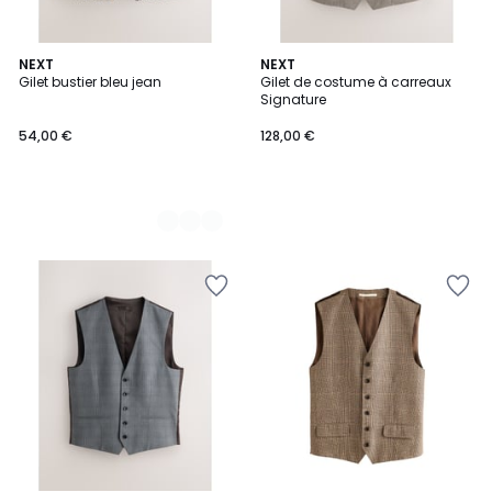
2
NEXT
NEXT
Gilet bustier bleu jean
Gilet de costume à carreaux
Couleurs
Signature
54,00 €
128,00 €