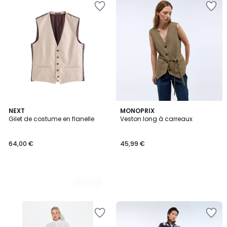
2
NEXT
MONOPRIX
Gilet de costume en flanelle
Veston long à carreaux
Couleurs
64,00 €
45,99 €