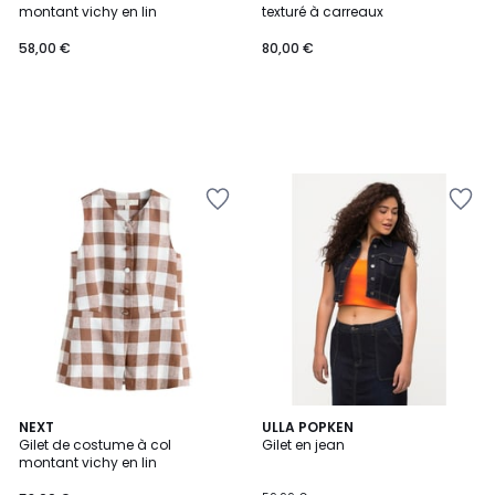
montant vichy en lin
texturé à carreaux
58,00 €
80,00 €
4
NEXT
ULLA POPKEN
/
Gilet de costume à col
Gilet en jean
5
montant vichy en lin