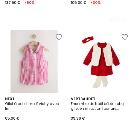
137,50 €
-50%
105,00 €
-30%
NEXT
VERTBAUDET
Gilet à col et motif vichy avec
Ensemble de Noël bébé : robe,
lin
gilet en imitation fourrure,
collants et bandeau assorti
65,00 €
39,99 €