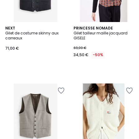
NEXT
PRINCESSE NOMADE
Gilet de costume skinny aux
Gilet tailleur maille jacquard
carreaux
GISELE
71,00 €
69,00 €
34,50 €
-50%