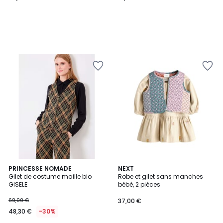
2
PRINCESSE NOMADE
NEXT
Gilet de costume maille bio
Robe et gilet sans manches
Couleurs
GISELE
bébé, 2 pièces
69,00 €
37,00 €
48,30 €
-30%