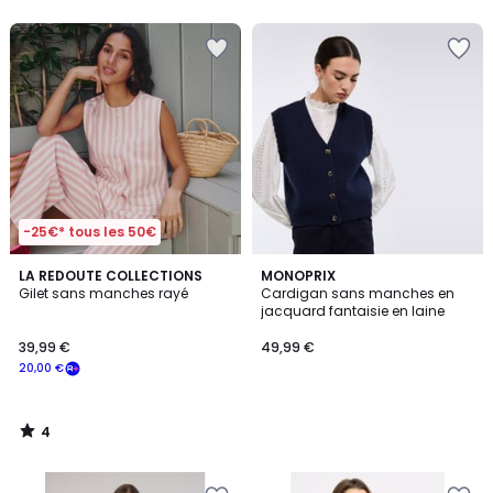
-25€* tous les 50€
4
LA REDOUTE COLLECTIONS
MONOPRIX
/
Gilet sans manches rayé
Cardigan sans manches en
5
jacquard fantaisie en laine
39,99 €
49,99 €
20,00 €
4
/
5