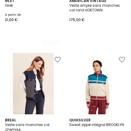
8
NEXT
AMERICAN VINTAGE
Gilet
Veste ample sans manches
Couleurs
col rond HOKTOWN
à partir de
21,00 €
175,00 €
BREAL
QUIKSILVER
Veste sans manches col
Sweat zippé intégral BROOKLYN
chemise