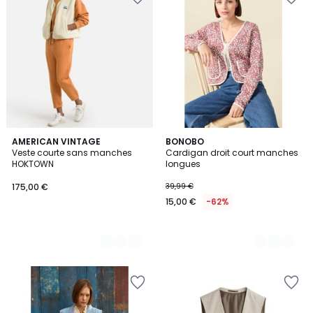
8
AMERICAN VINTAGE
2
BONOBO
Veste courte sans manches
Cardigan droit court manches
Couleurs
Couleurs
HOKTOWN
longues
175,00 €
39,99 €
15,00 €
-62%