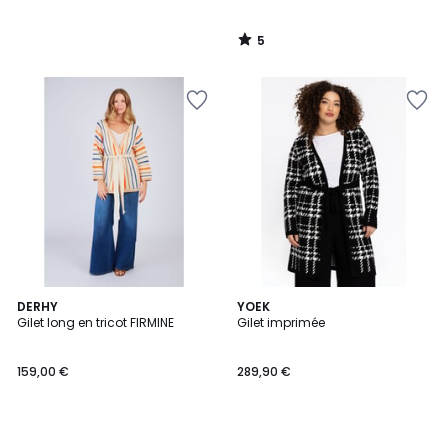
5
/
5
DERHY
YOEK
Gilet long en tricot FIRMINE
Gilet imprimée
159,00 €
289,90 €