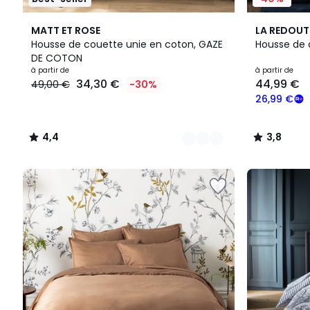
11
4,4
3,8
MATT ET ROSE
LA REDOUT
Couleurs
/ 5
/ 5
Housse de couette unie en coton, GAZE
Housse de 
DE COTON
Prix
à partir de
à partir de
34,30 €
44,99 €
49,00 €
-30%
à
partir
26,99 €
de
34,30
4,4
3,8
€
/
/
au
5
5
lieu
de
49,00
€
30%
de
réduction
appliquée.