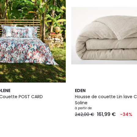
10
OLENE
EDEN
Couleurs
 Couette POST CARD
Housse de couette Lin lave C
Soline
à partir de
161,99 €
242,00 €
-34%