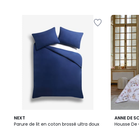
2
NEXT
ANNE DE S
Couleurs
Parure de lit en coton brossé ultra doux