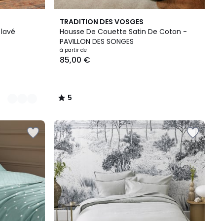
5
TRADITION DES VOSGES
/
 lavé
Housse De Couette Satin De Coton -
5
PAVILLON DES SONGES
à partir de
85,00 €
5
/
5