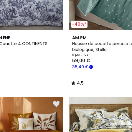
-40%*
2
4,5
OLENE
AM.PM
Couleurs
/ 5
 Couette 4 CONTINENTS
Housse de couette percale 
biologique, Stella
à partir de
59,00 €
35,40 €
4,5
/
5