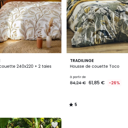
5
E
TRADILINGE
/
couette 240x220 + 2 taies
Housse de couette Toco
5
à partir de
61,85 €
84,24 €
-26%
5
/
5