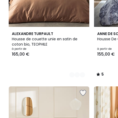
15
5
ALEXANDRE TURPAULT
ANNE DE S
Couleurs
/
Housse de couette unie en satin de
Housse De
5
coton bio, TEOPHILE
à partir de
à partir de
165,00 €
155,00 €
5
/
5