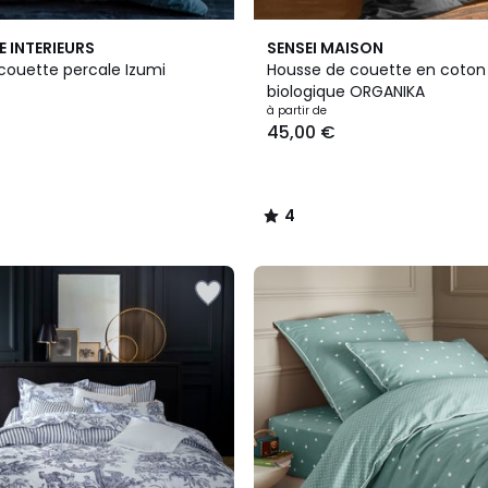
11
4
E INTERIEURS
SENSEI MAISON
Couleurs
/
couette percale Izumi
Housse de couette en coton
5
biologique ORGANIKA
à partir de
45,00 €
4
/
5