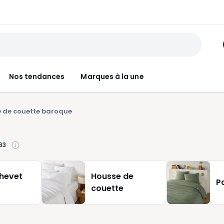
Nos tendances
Marques à la une
 de couette baroque
63
chevet
Housse de
Pa
couette