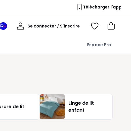
Télécharger l'app
Mon
Se connecter / S'inscrire
Mon
Voir
Voir
compte
espace
mes
mon
La
favoris
panier
Espace Pro
Redoute
+
Linge de lit
rure de lit
enfant