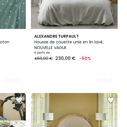
10
ALEXANDRE TURPAULT
Couleurs
coton
Housse de couette unie en lin lavé,
NOUVELLE VAGUE
à partir de
230,00 €
460,00 €
-50%