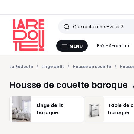
Rechercher
Derniers
Prêt-à-rentrer
MENU
Menu
articles
La
Redoute
vus
La Redoute
Linge de lit
Housse de couette
Housse
Housse de couette baroque
Linge de lit
Table de 
baroque
baroque