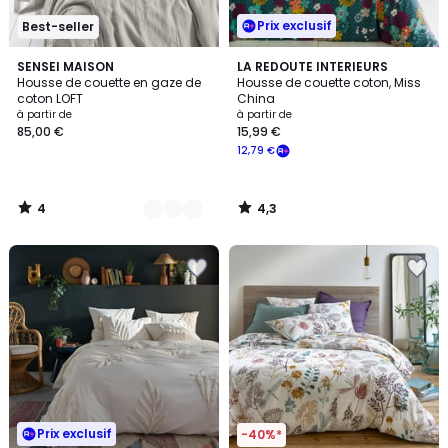
Prix exclusif
Best-seller
4
4,3
15
SENSEI MAISON
LA REDOUTE INTERIEURS
/
/ 5
Housse de couette en gaze de
Housse de couette coton, Miss
Couleurs
5
coton LOFT
China
à partir de
à partir de
85,00 €
15,99 €
12,79 €
4
4,3
/
/
5
5
Prix exclusif
-40%*