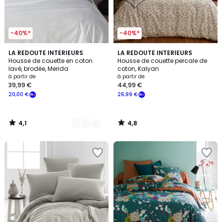
-40%*
-40%*
4,1
4,8
4
LA REDOUTE INTERIEURS
LA REDOUTE INTERIEURS
/ 5
/ 5
Housse de couette en coton
Housse de couette percale de
Couleurs
lavé, brodée, Merida
coton, Kalyan
à partir de
à partir de
39,99 €
44,99 €
20,00 €
26,99 €
4,1
4,8
/
/
5
5