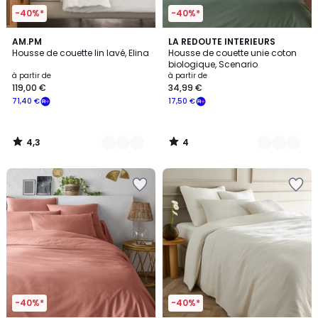
-40%*
-40%*
4,3
4
25
AM.PM
9
LA REDOUTE INTERIEURS
/ 5
/
Housse de couette lin lavé, Elina
Housse de couette unie coton
Couleurs
Couleurs
5
biologique, Scenario
à partir de
à partir de
119,00 €
34,99 €
71,40 €
17,50 €
4,3
4
/
/
5
5
-40%*
-40%*