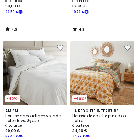
à partir de
à partir de
99,00 €
32,99 €
49,50 €
19,79 €
4,8
4,3
/
/
5
5
-40%*
-40%*
3,6
4,4
7
AM.PM
LA REDOUTE INTERIEURS
/ 5
/ 5
Housse de couette en voile de
Housse de couette pur coton,
Couleurs
coton lavé, Gypse
Jahia
à partir de
à partir de
99,00 €
34,99 €
59,40 €
20,99 €