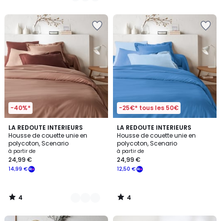
5
5
-40%*
-25€* tous les 50€
4
4
16
LA REDOUTE INTERIEURS
LA REDOUTE INTERIEURS
/
/
Housse de couette unie en
Housse de couette unie en
Couleurs
5
5
polycoton, Scenario
polycoton, Scenario
à partir de
à partir de
24,99 €
24,99 €
14,99 €
12,50 €
4
4
/
/
5
5