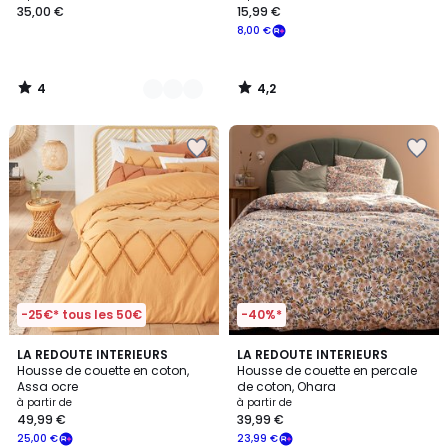
35,00 €
15,99 €
8,00 €
4
4,2
/
/
5
5
-25€* tous les 50€
-40%*
4,3
4,5
LA REDOUTE INTERIEURS
LA REDOUTE INTERIEURS
/ 5
/ 5
Housse de couette en coton,
Housse de couette en percale
Assa ocre
de coton, Ohara
à partir de
à partir de
49,99 €
39,99 €
25,00 €
23,99 €