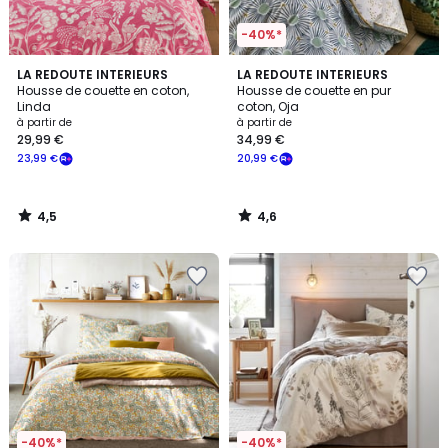
-40%*
4,5
4,6
LA REDOUTE INTERIEURS
LA REDOUTE INTERIEURS
/ 5
/ 5
Housse de couette en coton,
Housse de couette en pur
Linda
coton, Oja
à partir de
à partir de
29,99 €
34,99 €
23,99 €
20,99 €
4,5
4,6
/
/
5
5
-40%*
-40%*