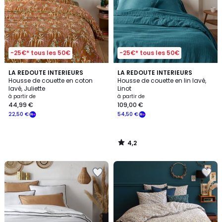
-25€* tous les 50€
-25€* tous les 50€
4,2
LA REDOUTE INTERIEURS
LA REDOUTE INTERIEURS
/ 5
Housse de couette en coton
Housse de couette en lin lavé,
lavé, Juliette
Linot
à partir de
à partir de
44,99 €
109,00 €
22,50 €
54,50 €
4,2
/
5