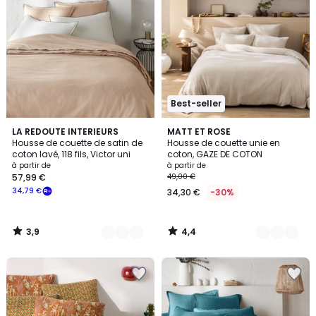
Best-seller
3,9
4,4
11
LA REDOUTE INTERIEURS
11
MATT ET ROSE
/ 5
/ 5
Housse de couette de satin de
Housse de couette unie en
Couleurs
Couleurs
coton lavé, 118 fils, Victor uni
coton, GAZE DE COTON
à partir de
à partir de
57,99 €
49,00 €
34,79 €
34,30 €
-30%
3,9
4,4
/
/
5
5