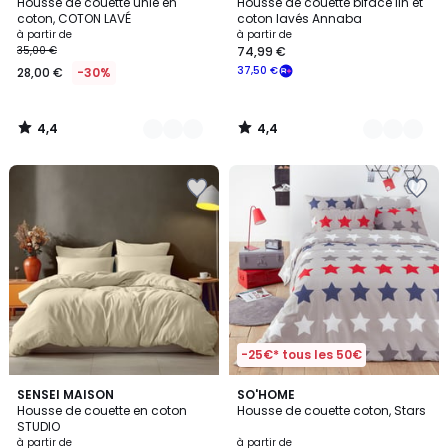
/ 5
/ 5
Housse de couette unie en
Housse de couette biface lin et
Couleurs
Couleurs
coton, COTON LAVÉ
coton lavés Annaba
à partir de
à partir de
35,00 €
74,99 €
37,50 €
28,00 €
-30%
4,4
4,4
/
/
5
5
-25€* tous les 50€
4
4,2
18
SENSEI MAISON
SO'HOME
/
/ 5
Housse de couette en coton
Housse de couette coton, Stars
Couleurs
5
STUDIO
à partir de
à partir de