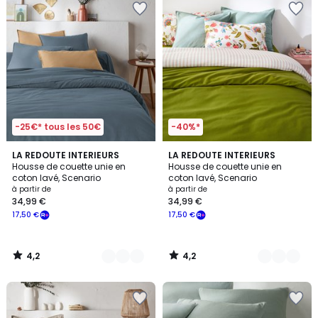
-25€* tous les 50€
-40%*
4,2
4,2
2
LA REDOUTE INTERIEURS
18
LA REDOUTE INTERIEURS
/ 5
/ 5
Housse de couette unie en
Housse de couette unie en
Couleurs
Couleurs
coton lavé, Scenario
coton lavé, Scenario
à partir de
à partir de
34,99 €
34,99 €
17,50 €
17,50 €
4,2
4,2
/
/
5
5