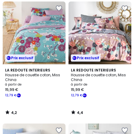
Prix exclusif
Prix exclusif
4,2
4,4
LA REDOUTE INTERIEURS
LA REDOUTE INTERIEURS
/ 5
/ 5
Housse de couette coton, Miss
Housse de couette coton, Miss
China
China
à partir de
à partir de
15,99 €
15,99 €
12,79 €
12,79 €
4,2
4,4
/
/
5
5