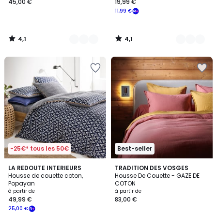
45,00 €
19,99 €
11,99 €
4,1
4,1
/
/
5
5
-25€* tous les 50€
Best-seller
4,5
4,3
LA REDOUTE INTERIEURS
8
TRADITION DES VOSGES
/ 5
/ 5
Housse de couette coton,
Housse De Couette - GAZE DE
Couleurs
Popayan
COTON
à partir de
à partir de
49,99 €
83,00 €
25,00 €