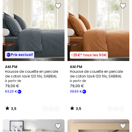
Prix exclusif
-25€* tous les 50€
3,5
3,5
10
AM.PM
2
AM.PM
/ 5
/ 5
Housse de couette en percale
Housse de couette en percale
Couleurs
Couleurs
de coton lavé 120 fils, SABBAL
de coton lavé 120 fils, SABBAL
à partir de
à partir de
79,00 €
79,00 €
63,20 €
39,50 €
3,5
3,5
/
/
5
5