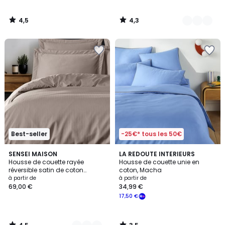
4,5
4,3
/
/
5
5
Best-seller
-25€* tous les 50€
4,5
3,5
8
SENSEI MAISON
LA REDOUTE INTERIEURS
/ 5
/ 5
Housse de couette rayée
Housse de couette unie en
Couleurs
réversible satin de coton
coton, Macha
VERSALUXE
à partir de
à partir de
69,00 €
34,99 €
17,50 €