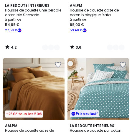
4,2
3,6
12
LA REDOUTE INTERIEURS
20
AM.PM
/ 5
/ 5
Housse de couette unie percale
Housse de couette gaze de
Couleurs
Couleurs
coton bio Scenario
coton biologique, Yafa
à partir de
à partir de
54,99 €
99,00 €
27,50 €
59,40 €
4,2
3,6
/
/
5
5
Prix exclusif
-25€* tous les 50€
3,6
4,2
AM.PM
5
LA REDOUTE INTERIEURS
/ 5
/ 5
Housse de couette gaze de
Housse de couette pur coton