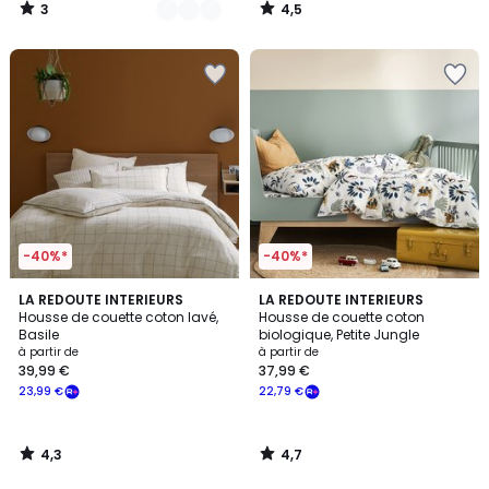
3
4,5
/
/
5
5
-40%*
-40%*
4,3
4,7
LA REDOUTE INTERIEURS
LA REDOUTE INTERIEURS
/ 5
/ 5
Housse de couette coton lavé,
Housse de couette coton
Basile
biologique, Petite Jungle
à partir de
à partir de
39,99 €
37,99 €
23,99 €
22,79 €
4,3
4,7
/
/
5
5