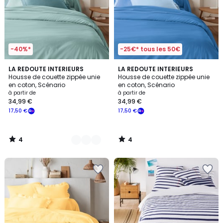
-40%*
-25€* tous les 50€
4
4
22
LA REDOUTE INTERIEURS
LA REDOUTE INTERIEURS
/
/
Housse de couette zippée unie
Housse de couette zippée unie
Couleurs
5
5
en coton, Scénario
en coton, Scénario
à partir de
à partir de
34,99 €
34,99 €
17,50 €
17,50 €
4
4
/
/
5
5