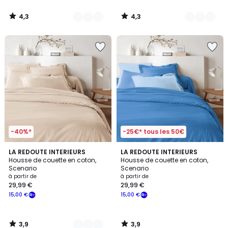
de
49,99
4,3
4,3
€
/
/
5
5
souscrivez
à
notre
programme
pour
payer
à
la
place
25,00
€.
-40%*
-25€* tous les 50€
3,9
3,9
22
LA REDOUTE INTERIEURS
LA REDOUTE INTERIEURS
/ 5
/ 5
Housse de couette en coton,
Housse de couette en coton,
Couleurs
Scenario
Scenario
à partir de
à partir de
29,99 €
29,99 €
15,00 €
15,00 €
3,9
3,9
/
/