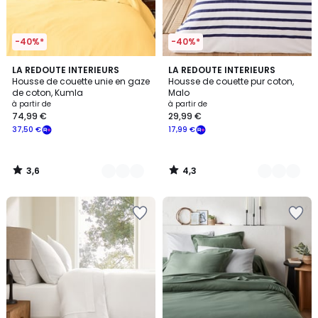
-40%*
-40%*
3,6
4,3
17
LA REDOUTE INTERIEURS
3
LA REDOUTE INTERIEURS
/ 5
/ 5
Housse de couette unie en gaze
Housse de couette pur coton,
Couleurs
Couleurs
de coton, Kumla
Malo
à partir de
à partir de
74,99 €
29,99 €
37,50 €
17,99 €
3,6
4,3
/
/
5
5