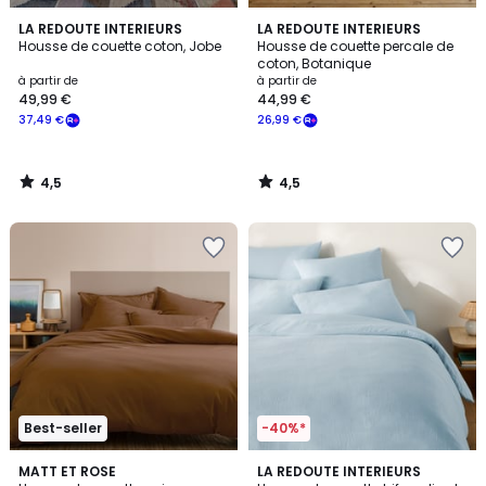
4,5
4,5
LA REDOUTE INTERIEURS
LA REDOUTE INTERIEURS
/ 5
/ 5
Housse de couette coton, Jobe
Housse de couette percale de
coton, Botanique
à partir de
à partir de
49,99 €
44,99 €
37,49 €
26,99 €
4,5
4,5
/
/
5
5
Best-seller
-40%*
4,4
4,4
12
MATT ET ROSE
8
LA REDOUTE INTERIEURS