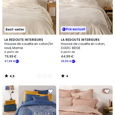
Prix exclusif
Best-seller
4,5
4
3
LA REDOUTE INTERIEURS
LA REDOUTE INTERIEURS
/ 5
/
Housse de couette en coton/lin
Housse de couette en coton,
Couleurs
5
lavé, Marnie
SOIZIC BEIGE
à partir de
à partir de
79,99 €
44,99 €
47,99 €
35,99 €
4,5
4
/
/
5
5