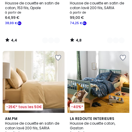
/ 5
/ 5
Housse de couette en satin de
Housse de couette en satin de
Couleurs
Couleurs
coton, 153 fils, Opale
coton lavé 200 fils, SARIA
à partir de
à partir de
64,99 €
99,00 €
38,99 €
74,25 €
4,4
4,8
/
/
5
5
-25€* tous les 50€
-40%*
4,8
4,3
AM.PM
LA REDOUTE INTERIEURS
/ 5
/ 5
Housse de couette en satin de
Housse de couette coton,
coton lavé 200 fils, SARIA
Gaston