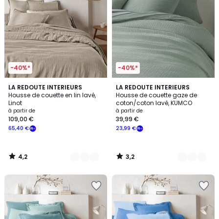
-40%*
-40%*
4,2
3,2
21
LA REDOUTE INTERIEURS
10
LA REDOUTE INTERIEURS
/ 5
/ 5
Housse de couette en lin lavé,
Housse de couette gaze de
Couleurs
Couleurs
Linot
coton/coton lavé, KUMCO
à partir de
à partir de
109,00 €
39,99 €
65,40 €
23,99 €
4,2
3,2
/
/
5
5