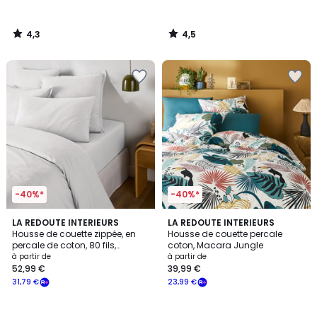
4,3
4,5
/
/
5
5
-40%*
-40%*
3
4,5
12
LA REDOUTE INTERIEURS
LA REDOUTE INTERIEURS
/
/ 5
Housse de couette zippée, en
Housse de couette percale
Couleurs
5
percale de coton, 80 fils,
coton, Macara Jungle
Scénario
à partir de
à partir de
52,99 €
39,99 €
31,79 €
23,99 €