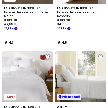
4,3
4,5
LA REDOUTE INTERIEURS
LA REDOUTE INTERIEURS
/ 5
/ 5
Housse de couette coton lavé,
Housse de couette coton,
Majari
Romarin
à partir de
à partir de
44,99 €
34,99 €
26,99 €
20,99 €
4,3
4,5
/
/
5
5
Prix exclusif
-40%*
4,4
4,8
8
LA REDOUTE INTERIEURS
9
AM.PM