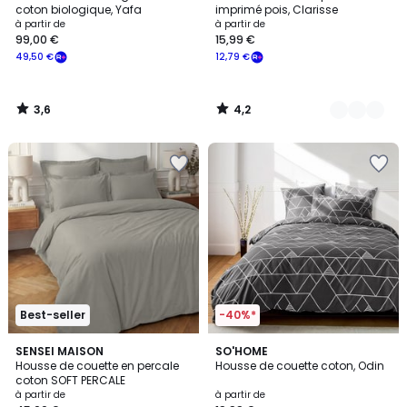
Couleurs
coton biologique, Yafa
imprimé pois, Clarisse
à partir de
à partir de
99,00 €
15,99 €
49,50 €
12,79 €
3,6
4,2
/
/
5
5
Best-seller
-40%*
4,1
4,1
24
SENSEI MAISON
2
SO'HOME
/ 5
/ 5
Housse de couette en percale
Housse de couette coton, Odin
Couleurs
Couleurs
coton SOFT PERCALE
à partir de
à partir de