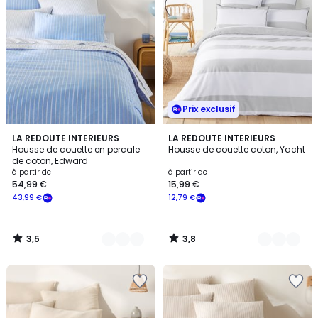
Prix exclusif
3,5
3,8
2
LA REDOUTE INTERIEURS
2
LA REDOUTE INTERIEURS
/ 5
/ 5
Housse de couette en percale
Housse de couette coton, Yacht
Couleurs
Couleurs
de coton, Edward
à partir de
à partir de
54,99 €
15,99 €
43,99 €
12,79 €
3,5
3,8
/
/
5
5