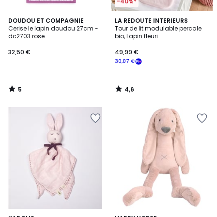
-40%*
5
4,6
DOUDOU ET COMPAGNIE
LA REDOUTE INTERIEURS
/
/ 5
Cerise le lapin doudou 27cm -
Tour de lit modulable percale
5
dc2703 rose
bio, Lapin fleuri
32,50 €
49,99 €
30,07 €
5
4,6
/
/
5
5