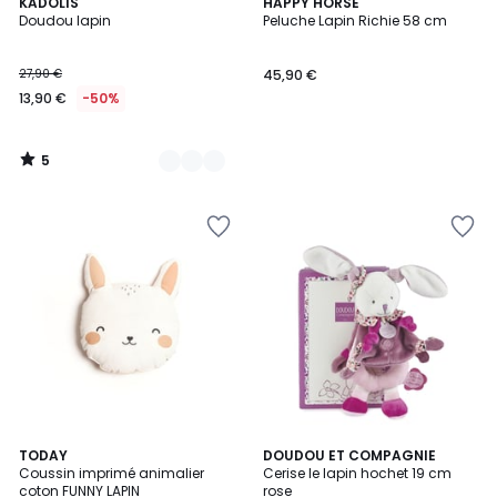
5
3
KADOLIS
HAPPY HORSE
/
Doudou lapin
Peluche Lapin Richie 58 cm
Couleurs
5
27,90 €
45,90 €
13,90 €
-50%
5
/
5
4,8
TODAY
DOUDOU ET COMPAGNIE
/ 5
Coussin imprimé animalier
Cerise le lapin hochet 19 cm
coton FUNNY LAPIN
rose