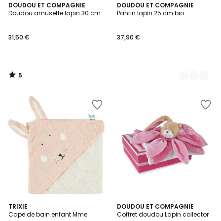
5
DOUDOU ET COMPAGNIE
2
DOUDOU ET COMPAGNIE
/
Doudou amusette lapin 30 cm
Pantin lapin 25 cm bio
Couleurs
5
31,50 €
37,90 €
5
/
5
TRIXIE
DOUDOU ET COMPAGNIE
Cape de bain enfant Mme
Coffret doudou Lapin collector