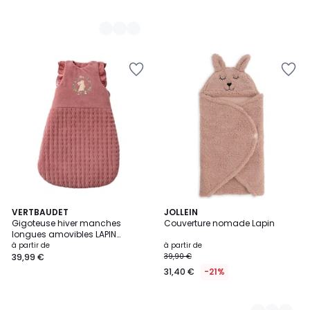
VERTBAUDET
2
JOLLEIN
Gigoteuse hiver manches
Couverture nomade Lapin
Couleurs
longues amovibles LAPIN
ENCHANTÉ
à partir de
à partir de
39,99 €
39,90 €
31,40 €
-21%