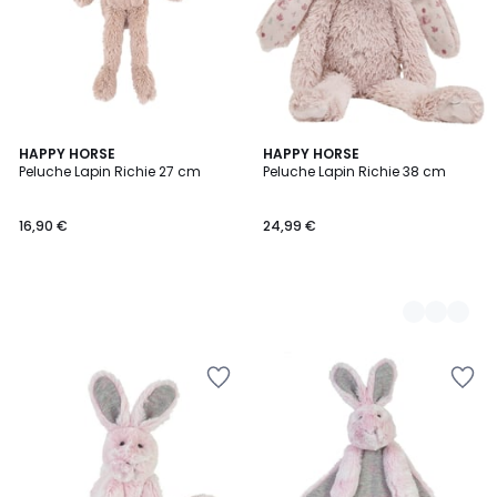
HAPPY HORSE
2
HAPPY HORSE
Peluche Lapin Richie 27 cm
Peluche Lapin Richie 38 cm
Couleurs
16,90 €
24,99 €