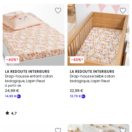
pour
payer
à
la
place
7,79
€.
-40%*
-40%*
4,7
LA REDOUTE INTERIEURS
LA REDOUTE INTERIEURS
/ 5
Drap-housse enfant coton
Drap-housse bébé coton
biologique, Lapin fleuri
biologique, Lapin fleuri
à partir de
24,99 €
22,99 €
14,99 €
13,79 €
4,7
/
5