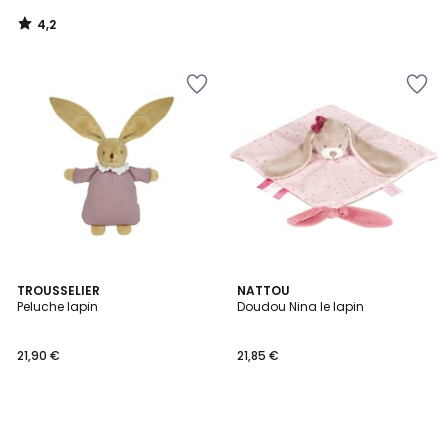
4,2
/
5
TROUSSELIER
NATTOU
Peluche lapin
Doudou Nina le lapin
21,90 €
21,85 €