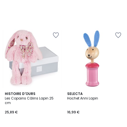
4,2
HISTOIRE D'OURS
SELECTA
/ 5
Les Copains Câlins Lapin 25
Hochet Anni Lapin
cm
25,89 €
16,99 €