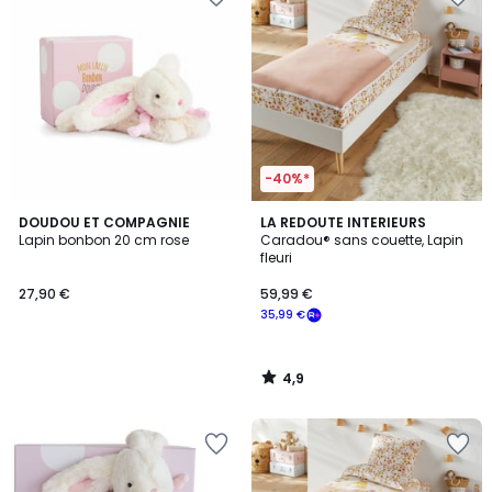
-40%*
4,9
DOUDOU ET COMPAGNIE
LA REDOUTE INTERIEURS
/ 5
Lapin bonbon 20 cm rose
Caradou® sans couette, Lapin
fleuri
27,90 €
59,99 €
35,99 €
4,9
/
5