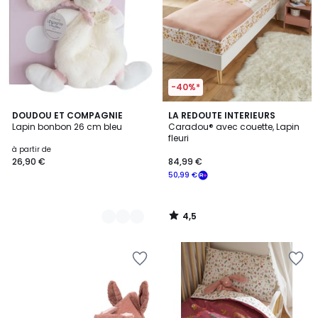
-40%*
4,5
3
DOUDOU ET COMPAGNIE
LA REDOUTE INTERIEURS
/ 5
Lapin bonbon 26 cm bleu
Caradou® avec couette, Lapin
Couleurs
fleuri
à partir de
26,90 €
84,99 €
50,99 €
4,5
/
5