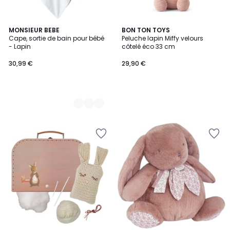
6
MONSIEUR BEBE
BON TON TOYS
Cape, sortie de bain pour bébé
Peluche lapin Miffy velours
Couleurs
- Lapin
côtelé éco 33 cm
30,99 €
29,90 €