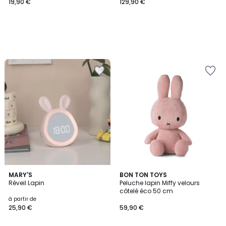
19,90 €
129,90 €
2
MARY'S
BON TON TOYS
Réveil Lapin
Peluche lapin Miffy velours
Couleurs
côtelé éco 50 cm
à partir de
25,90 €
59,90 €