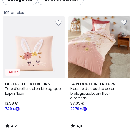
gauche
droite
105 articles
-40%*
4,2
4,3
LA REDOUTE INTERIEURS
LA REDOUTE INTERIEURS
/ 5
/ 5
Taie d'oreiller coton biologique,
Housse de couette coton
Lapin fleuri
biologique, Lapin fleuri
12,99
à partir de
12,99 €
37,99 €
€
7,79 €
22,79 €
souscrivez
à
notre
4,2
4,3
programme
/
/
5
5