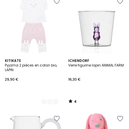
4
2
KITIKATE
ICHENDORF
/
Pyjama 2 pièces en coton bio,
Verre figurine lapin ANIMAL FARM
Couleurs
5
LAPIN
29,90 €
16,30 €
4
/
5