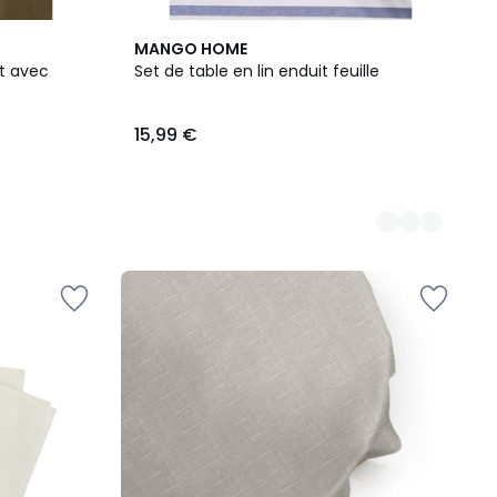
2
MANGO HOME
Couleurs
it avec
Set de table en lin enduit feuille
15,99 €