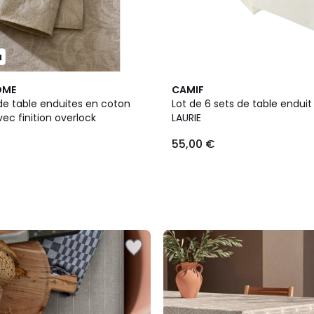
u
2
OME
CAMIF
Couleurs
de table enduites en coton
Lot de 6 sets de table enduit 
ec finition overlock
LAURIE
55,00 €