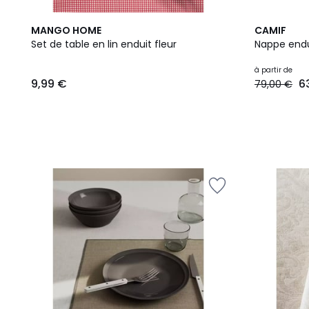
2
MANGO HOME
CAMIF
Couleurs
Set de table en lin enduit fleur
Nappe endui
9,99
à partir de
9,99 €
6
79,00 €
€.