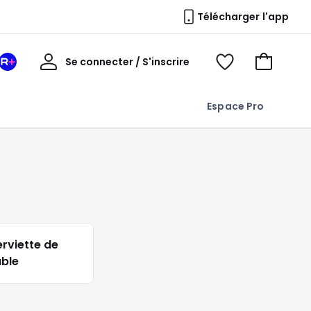
Télécharger l'app
Mon
Se connecter / S'inscrire
Mon
Voir
Voir
compte
espace
mes
mon
La
favoris
panier
Espace Pro
Redoute
+
erviette de
able