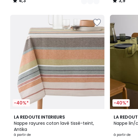
4,3
3,9
/
/
5
5
-40%*
-40%*
3
4,5
7
4,6
LA REDOUTE INTERIEURS
LA REDOUT
Couleurs
/ 5
Couleurs
/ 5
Nappe rayures coton lavé tissé-teint,
Nappe lin/
Antika
à partir de
à partir de