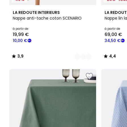
12
3,9
4,4
LA REDOUTE INTERIEURS
LA REDOUT
Couleurs
/ 5
/ 5
Nappe anti-tache coton SCENARIO
Nappe lin l
Prix
à partir de
à partir de
19,99 €
69,00 €
à
partir
10,00 €
34,50 €
de
19,99
3,9
4,4
€
/
/
souscrivez
5
5
à
notre
programme
pour
payer
à
la
place
10,00
€.