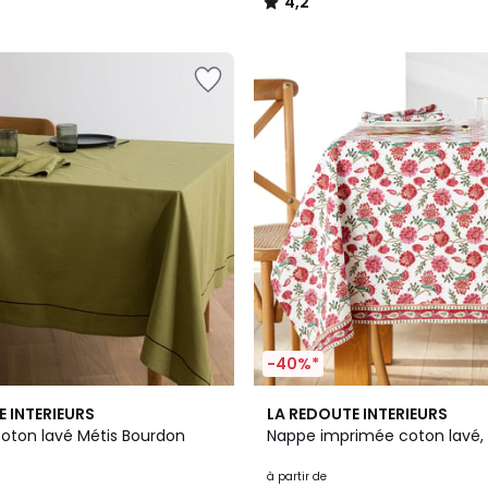
4,2
/
5
-40%*
4,6
E INTERIEURS
LA REDOUTE INTERIEURS
/ 5
coton lavé Métis Bourdon
Nappe imprimée coton lavé,
à partir de