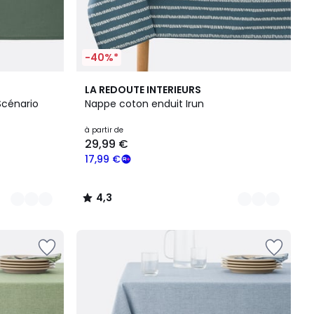
-40%*
3
4,3
LA REDOUTE INTERIEURS
Couleurs
/ 5
Scénario
Nappe coton enduit Irun
à partir de
29,99 €
17,99 €
4,3
/
5