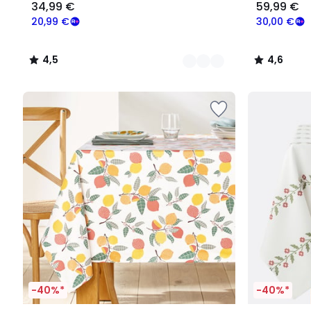
34,99 €
59,99 €
20,99 €
30,00 €
4,5
4,6
/
/
5
5
-40%*
-40%*