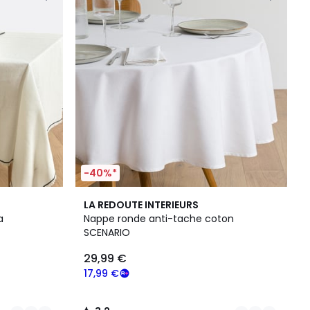
-40%*
5
3,2
LA REDOUTE INTERIEURS
Couleurs
/ 5
a
Nappe ronde anti-tache coton
SCENARIO
29,99 €
17,99 €