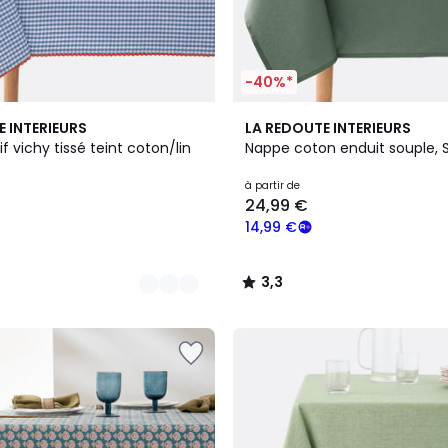
-40%*
8
3,3
E INTERIEURS
LA REDOUTE INTERIEURS
Couleurs
/ 5
 vichy tissé teint coton/lin
Nappe coton enduit souple, 
à partir de
24,99 €
14,99 €
3,3
/
5