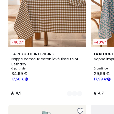
-40%*
-40%*
5
4,9
4,7
LA REDOUTE INTERIEURS
LA REDOUT
Couleurs
/ 5
/ 5
Nappe carreaux coton lavé tissé teint
Nappe imp
Bethany
à partir de
à partir de
34,99 €
29,99 €
17,50 €
17,99 €
4,9
4,7
/
/
5
5