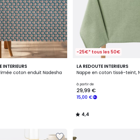
-25€* tous les 50€
4,4
E INTERIEURS
LA REDOUTE INTERIEURS
/ 5
rimée coton enduit Nadesha
Nappe en coton tissé-teint,
à partir de
29,99 €
15,00 €
4,4
/
5