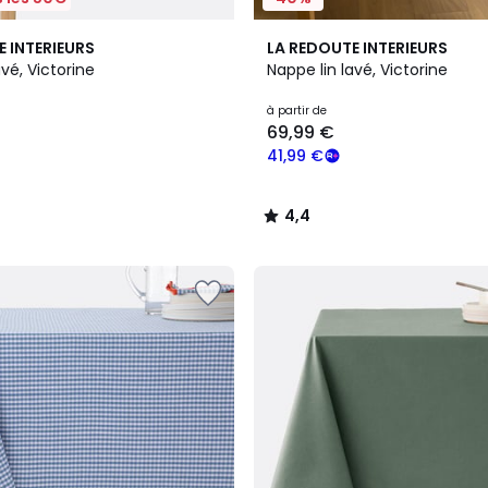
15
4,4
E INTERIEURS
LA REDOUTE INTERIEURS
Couleurs
/ 5
avé, Victorine
Nappe lin lavé, Victorine
à partir de
69,99 €
41,99 €
4,4
/
5