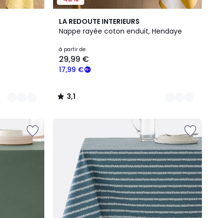
3
3,1
LA REDOUTE INTERIEURS
Couleurs
/
Nappe rayée coton enduit, Hendaye
5
à partir de
29,99 €
17,99 €
3,1
/
5