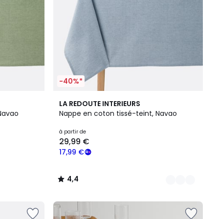
-40%*
3
4,4
LA REDOUTE INTERIEURS
Couleurs
/ 5
 Navao
Nappe en coton tissé-teint, Navao
à partir de
29,99 €
17,99 €
4,4
/
5