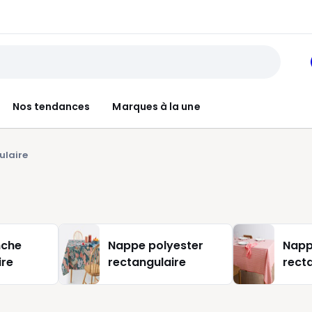
Nos tendances
Marques à la une
ulaire
nche
Nappe polyester
Napp
ire
rectangulaire
rect