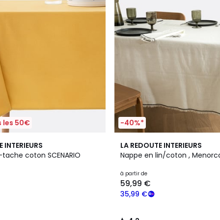
 les 50€
-40%*
4
4,2
E INTERIEURS
LA REDOUTE INTERIEURS
Couleurs
/ 5
-tache coton SCENARIO
Nappe en lin/coton , Menorc
à partir de
59,99 €
35,99 €