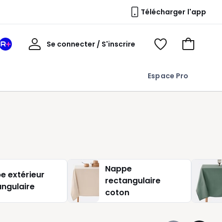
Télécharger l'app
Mon
Se connecter / S'inscrire
Mon
Voir
Voir
compte
espace
mes
mon
La
favoris
panier
Espace Pro
Redoute
+
Nappe
e extérieur
rectangulaire
angulaire
coton