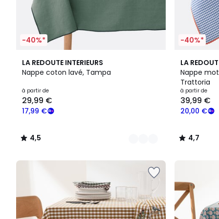
-40%*
-40%*
5
4,5
5
4,7
LA REDOUTE INTERIEURS
LA REDOUT
Couleurs
/ 5
Couleurs
/ 5
Nappe coton lavé, Tampa
Nappe motif
Trattoria
à partir de
à partir de
29,99 €
39,99 €
17,99 €
20,00 €
4,5
4,7
/
/
5
5