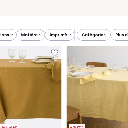
plans
matière
imprimé
catégories
plus 
 les 50€
-40%*