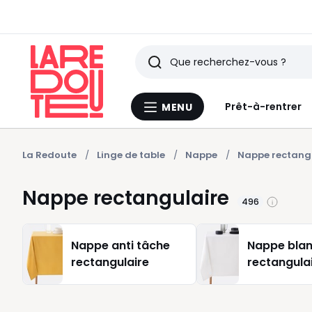
Rechercher
Derniers
Prêt-à-rentrer
MENU
Menu
articles
La
Redoute
vus
La Redoute
Linge de table
Nappe
Nappe rectang
Nappe rectangulaire
496
Nappe anti tâche
Nappe bla
rectangulaire
rectangula