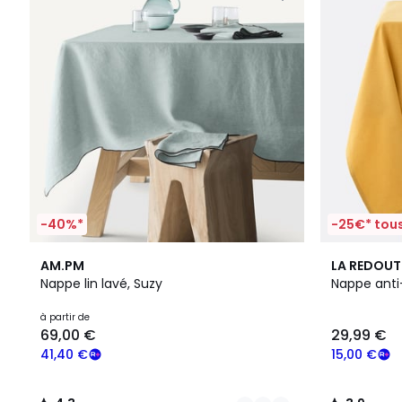
-40%*
-25€* tous
8
4,3
3,9
AM.PM
LA REDOUT
Couleurs
/ 5
/ 5
Nappe lin lavé, Suzy
Nappe anti
à partir de
69,00 €
29,99 €
41,40 €
15,00 €