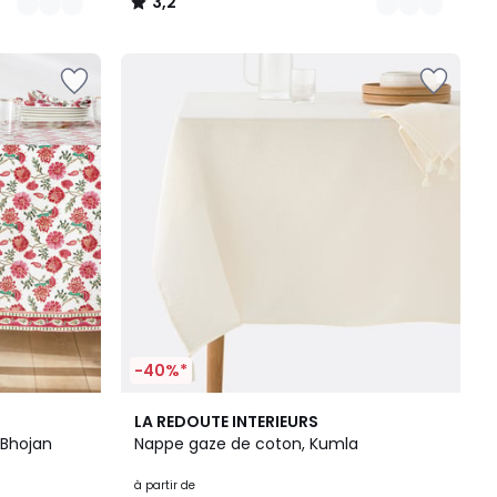
3,2
/
5
-40%*
3
3,4
LA REDOUTE INTERIEURS
Couleurs
/ 5
 Bhojan
Nappe gaze de coton, Kumla
à partir de